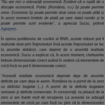
"Nu are nici o relevanţă economică. Evident că e ruptă de o
discuţie economică. Politic (România, n.r.) îşi poate permite
orice. Economic îşi poate permite doar ceea ce poate plăti şi
în acest moment limitele de plată pe care statul român şi le
poate permite sunt evidente"
, a apreciat Suciu, potrivit
Agerpres
.
În opinia purtătorului de cuvânt al BNR, aceste măsuri pot fi
realizate doar prin împrumuturi însă aceste împrumuturi se fac
la anumite dobânzi, care depind de o anumită realitate
economică. Suciu a explicat că, în acest moment, cheltuielile
trebuie dimensionate corect având în vedere că elementele de
criză încă nu pot fi dimensionate corect.
"Această realitate economică depinde deja de anumite
deficite pe care deja le avem. România nu a pornit de la zero
cu deficitul bugetar (...). A pornit de la deficite bugetare
serioase şi deficite comerciale. În consecinţă, nu pleacă de la
zero şi are foarte mult de recuperat. La aceasta se adaugă
elementele de criză pe care încă nu ştim să le dimensionăm