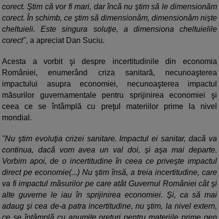
corect. Ştim că vor fi mari, dar încă nu ştim să le dimensionăm
corect. În schimb, ce ştim să dimensionăm, dimensionăm nişte
cheltuieli. Este singura soluţie, a dimensiona cheltuielile
corect"
, a apreciat Dan Suciu.
Acesta a vorbit şi despre incertitudinile din economia
României, enumerând criza sanitară, necunoaşterea
impactului asupra economiei, necunoaşterea impactul
măsurilor guvernamentale pentru sprijinirea economiei şi
ceea ce se întâmplă cu preţul materiilor prime la nivel
mondial.
"Nu ştim evoluţia crizei sanitare. Impactul ei sanitar, dacă va
continua, dacă vom avea un val doi, şi aşa mai departe.
Vorbim apoi, de o incertitudine în ceea ce priveşte impactul
direct pe economie(...) Nu ştim însă, a treia incertitudine, care
va fi impactul măsurilor pe care atât Guvernul României cât şi
alte guverne le iau în sprijinirea economiei. Şi, ca să mai
adaug şi cea de-a patra incertitudine, nu ştim, la nivel extern,
ce se întâmplă cu anumite preţuri pentru materiile prime gen