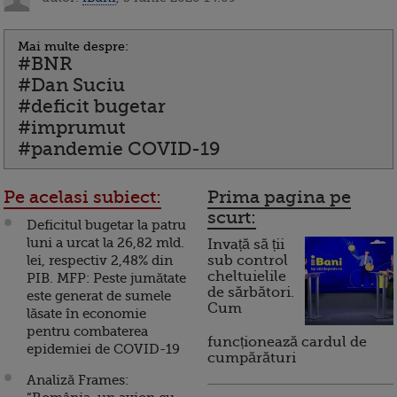
Mai multe despre:
#BNR
#Dan Suciu
#deficit bugetar
#imprumut
#pandemie COVID-19
Pe acelasi subiect:
Prima pagina pe
scurt:
Deficitul bugetar la patru
luni a urcat la 26,82 mld.
Invață să ții
lei, respectiv 2,48% din
sub control
cheltuielile
PIB. MFP: Peste jumătate
de sărbători.
este generat de sumele
Cum
lăsate în economie
pentru combaterea
funcționează cardul de
epidemiei de COVID-19
cumpărături
Analiză Frames: