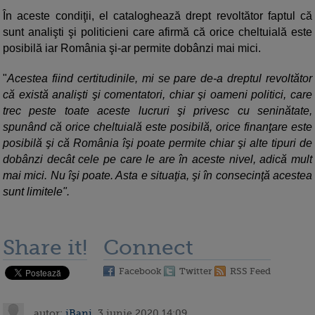
În aceste condiţii, el cataloghează drept revoltător faptul că
sunt analişti şi politicieni care afirmă că orice cheltuială este
posibilă iar România şi-ar permite dobânzi mai mici.
"
Acestea fiind certitudinile, mi se pare de-a dreptul revoltător
că există analişti şi comentatori, chiar şi oameni politici, care
trec peste toate aceste lucruri şi privesc cu seninătate,
spunând că orice cheltuială este posibilă, orice finanţare este
posibilă şi că România îşi poate permite chiar şi alte tipuri de
dobânzi decât cele pe care le are în aceste nivel, adică mult
mai mici. Nu îşi poate. Asta e situaţia, şi în consecinţă acestea
sunt limitele".
Share it!
Connect
Facebook
Twitter
RSS Feed
autor:
iBani
, 3 iunie 2020 14:09