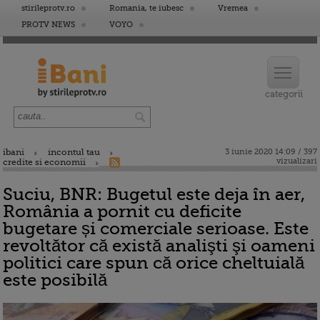
stirileprotv.ro
Romania, te iubesc
Vremea
PROTV NEWS
VOYO
ibani
incontul tau
3 iunie 2020 14:09 / 397
vizualizari
credite si economii
Suciu, BNR: Bugetul este deja în aer,
România a pornit cu deficite
bugetare și comerciale serioase. Este
revoltător că există analişti şi oameni
politici care spun că orice cheltuială
este posibilă