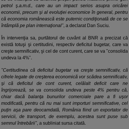
petrol ş.a.m.d., care au un impact serios asupra oricărei
economii, precum şi al evoluţiei economice în general, pentru
că economia românească este puternic condiţionată de ce se
întâmplă pe plan internaţional"
, a declarat Dan Suciu.
În intervenţia sa, purtătorul de cuvânt al BNR a precizat că
există totuşi şi certitudini, respectiv deficitul bugetar, care va
creşte semnificativ, şi cel de cont curent, care se va "consolida
undeva la 4%".
"Certitudinea că deficitul bugetar va creşte semnificativ, că
cifrele legate de creşterea economică vor scădea semnificativ,
şi că deficitul de cont curent, celălalt deficit care ne
îngrijorează, se va consolida undeva peste 4% pentru că,
chiar dacă balanţa bunurilor comerciale pare a fi uşor
modificată, pentru că nu mai sunt importuri semnificative, cel
puţin aşa pare deocamdată, România fiind un exportator de
servicii, de transport, de exemplu, acestea sunt puse sub
semnul întrebării"
, a subliniat sursa citată.