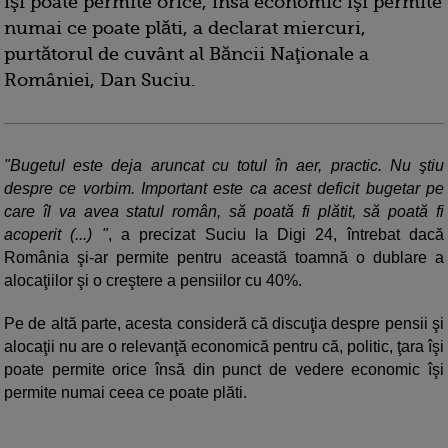
îşi poate permite orice, însă economic îşi permite
numai ce poate plăti, a declarat miercuri,
purtătorul de cuvânt al Băncii Naţionale a
României, Dan Suciu.
"Bugetul este deja aruncat cu totul în aer, practic. Nu ştiu
despre ce vorbim. Important este ca acest deficit bugetar pe
care îl va avea statul român, să poată fi plătit, să poată fi
acoperit (...) "
, a precizat Suciu la Digi 24, întrebat dacă
România şi-ar permite pentru această toamnă o dublare a
alocaţiilor şi o creştere a pensiilor cu 40%.
Pe de altă parte, acesta consideră că discuţia despre pensii şi
alocaţii nu are o relevanţă economică pentru că, politic, ţara îşi
poate permite orice însă din punct de vedere economic îşi
permite numai ceea ce poate plăti.