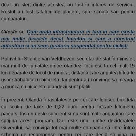
doar un sfert dintre acestea au fost în interes de serviciu.
Restul au fost călătorii de plăcere, spre școală sau pentru
cumpărături.
Citește și:
Cum arata infrastructura in tara in care exista
mai multe biciclete decat locuitori si care a construit
autostrazi si un sens giratoriu suspendat pentru ciclisti
Potrivit lui Stientje van Veldhoven, secretar de stat în minister,
mai mult de jumătate dintre olandezi locuiesc la cel mult 15
km depărate de locul de muncă, distanță care ar putea fi foarte
ușor străbătută cu bicicleta. Iar pentru a-i convinge să meargă
a muncă cu bicicleta, olandezii sunt plătiți.
În prezent, Olanda îi răsplătește pe cei care folosec bicicleta
cu scutiri de taxe de 0,22 euro pentru fiecare kilometru
parcurs. Însă nu este suficient și nu sunt mulți angajatori care
sprijină acest program. Dar este unul dintre dezideratele
Guverului, să convigă tot mai multe companii să intre într-o
schemă de recompense pentru cei care decid să vină cu