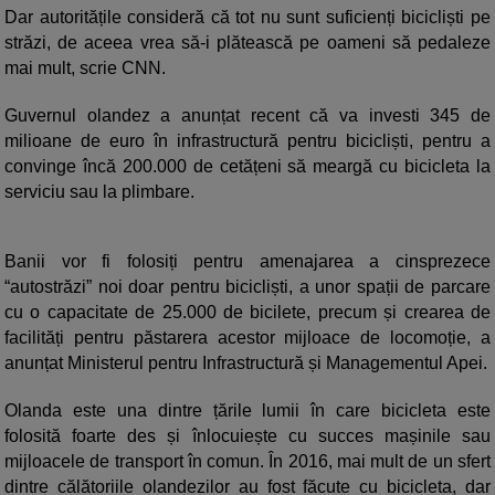
Dar autoritățile consideră că tot nu sunt suficienți bicicliști pe
străzi, de aceea vrea să-i plătească pe oameni să pedaleze
mai mult, scrie CNN.
Guvernul olandez a anunțat recent că va investi 345 de
milioane de euro în infrastructură pentru bicicliști, pentru a
convinge încă 200.000 de cetățeni să meargă cu bicicleta la
serviciu sau la plimbare.
Banii vor fi folosiți pentru amenajarea a cinsprezece
“autostrăzi” noi doar pentru bicicliști, a unor spații de parcare
cu o capacitate de 25.000 de bicilete, precum și crearea de
facilități pentru păstarera acestor mijloace de locomoție, a
anunțat Ministerul pentru Infrastructură și Managementul Apei.
Olanda este una dintre țările lumii în care bicicleta este
folosită foarte des și înlocuiește cu succes mașinile sau
mijloacele de transport în comun. În 2016, mai mult de un sfert
dintre călătoriile olandezilor au fost făcute cu bicicleta, dar