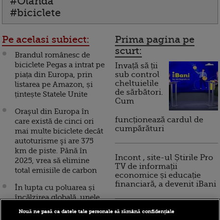
#Olanda
#biciclete
Pe acelasi subiect:
Prima pagina pe
scurt:
Brandul românesc de
biciclete Pegas a intrat pe
Invață să ții
piața din Europa, prin
sub control
cheltuielile
listarea pe Amazon, și
de sărbători.
țintește Statele Unite
Cum
Oraşul din Europa în
funcționează cardul de
care există de cinci ori
cumpărături
mai multe biciclete decât
autoturisme şi are 375
km de piste. Până în
Incont , site-ul Știrile Pro
2025, vrea să elimine
TV de informații
total emisiile de carbon
economice și educație
financiară, a devenit iBani
În lupta cu poluarea și
încălzirea globală, unele
orașe interzic circulația
Nouă ne pasă ca datele tale personale să rămână confidențiale
10 reguli pentru decizii
mașinilor. Cum sunt