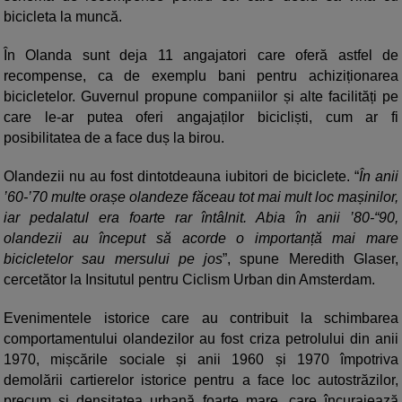
bicicleta la muncă.
În Olanda sunt deja 11 angajatori care oferă astfel de
recompense, ca de exemplu bani pentru achiziționarea
bicicletelor. Guvernul propune companiilor și alte facilități pe
care le-ar putea oferi angajaților bicicliști, cum ar fi
posibilitatea de a face duș la birou.
Olandezii nu au fost dintotdeauna iubitori de biciclete. “
În anii
’60-’70 multe orașe olandeze făceau tot mai mult loc mașinilor,
iar pedalatul era foarte rar întâlnit. Abia în anii ’80-“90,
olandezii au început să acorde o importanță mai mare
bicicletelor sau mersului pe jos
”, spune Meredith Glaser,
cercetător la Insitutul pentru Ciclism Urban din Amsterdam.
Evenimentele istorice care au contribuit la schimbarea
comportamentului olandezilor au fost criza petrolului din anii
1970, mișcările sociale și anii 1960 și 1970 împotriva
demolării cartierelor istorice pentru a face loc autostrăzilor,
precum și densitatea urbană foarte mare, care încurajează