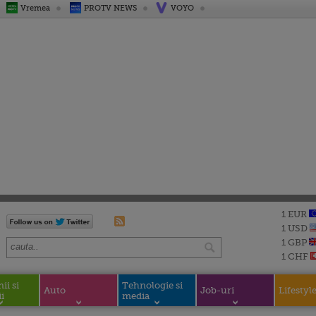
Vremea
PROTV NEWS
VOYO
1 EUR
1 USD
1 GBP
1 CHF
i si
Tehnologie si
Auto
Job-uri
Lifestyl
i
media