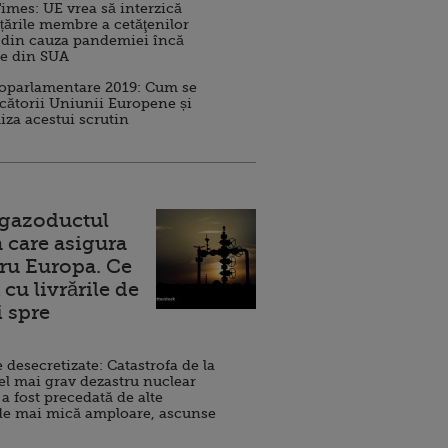
imes: UE vrea să interzică
 țările membre a cetăţenilor
 din cauza pandemiei încă
ve din SUA
roparlamentare 2019: Cum se
cătorii Uniunii Europene și
iza acestui scrutin
 gazoductul
 care asigura
ru Europa. Ce
cu livrările de
i spre
esecretizate: Catastrofa de la
el mai grav dezastru nuclear
 a fost precedată de alte
de mai mică amploare, ascunse