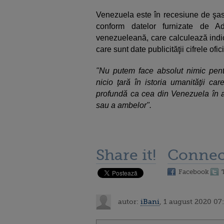
Venezuela este în recesiune de şase
conform datelor furnizate de A
venezueleană, care calculează indic
care sunt date publicităţii cifrele of
"Nu putem face absolut nimic pent
nicio ţară în istoria umanităţii ca
profundă ca cea din Venezuela în a
sau a ambelor".
Share it!
Connec
Facebook
autor:
iBani
, 1 august 2020 07