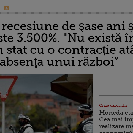
 recesiune de şase ani ș
te 3.500%. "Nu există în
 stat cu o contracție at
 absenţa unui război”
Criza datoriilor
Moneda euro
Cea mai im
realizare m