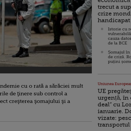
economică 
trecut a sup
crize mondi
handicapat 
Istorie cu 
vulnerabilă
cauza dator
de la BCE
Șomajul în 
de criză. R
puțini șom
Uniunea Europea
andemie cu o rată a sărăciei mult
UE pregăte
ile de ţinere sub control a
urgență, în
fect creşterea şomajului şi a
deal” cu Lo
ianuarie. 
vizate: pesc
transportul 