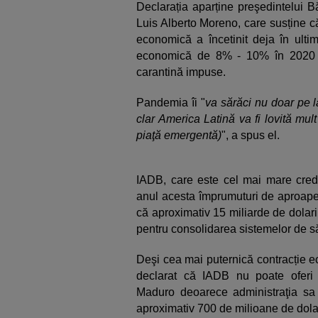
Declarația aparține preşedintelui B
Luis Alberto Moreno, care susține c
economică a încetinit deja în ultim
economică de 8% - 10% în 2020 
carantină impuse.
Pandemia îi "
va sărăci nu doar pe l
clar America Latină va fi lovită mu
piaţă emergentă)
", a spus el.
IADB, care este cel mai mare credi
anul acesta împrumuturi de aproape 
că aproximativ 15 miliarde de dolari
pentru consolidarea sistemelor de s
Deşi cea mai puternică contracție 
declarat că IADB nu poate oferi f
Maduro deoarece administraţia sa a
aproximativ 700 de milioane de dolar