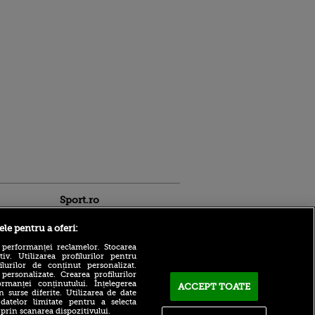
Sport.ro
ele pentru a oferi:
 performanței reclamelor. Stocarea
v. Utilizarea profilurilor pentru
ilurilor de conținut personalizat.
 personalizate. Crearea profilurilor
rmanței conținutului. Înțelegerea
ACCEPT TOATE
Adrian Mihalcea a
n surse diferite. Utilizarea de date
confirmat noul transfer la
 datelor limitate pentru a selecta
ldau din
UTA după remiza cu Rapid!
 prin scanarea dispozitivului.