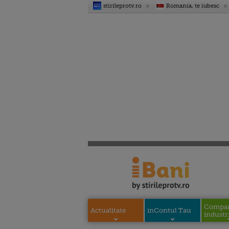
stirileprotv.ro
Romania, te iubesc
Compani
Actualitate
inContul Tau
industri