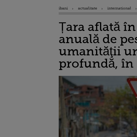
ibani
actualitate
international
Țara aflată în
anuală de pes
umanităţii un
profundă, în