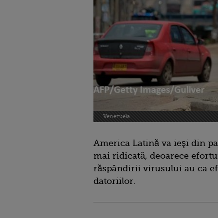
Venezuela
America Latină va ieşi din p
mai ridicată, deoarece efortur
răspândirii virusului au ca e
datoriilor.