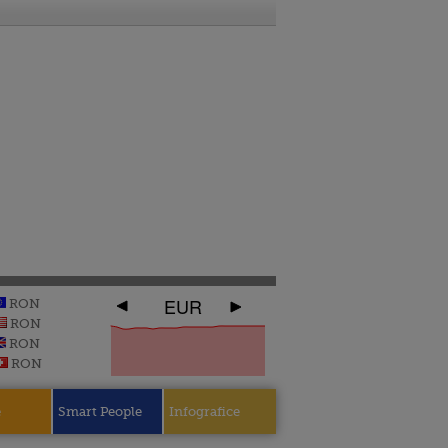
EUR
RON
RON
RON
RON
e
Smart People
Infografice