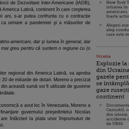
New York T
ăncii de Dezvoltare Inter-Americane (IADB),
intrarea în
ă America Latină, continent în care creşterea
americani,
ii ani, s-ar putea confrunta cu o contracție
foarte acti
ca urmare a pandemiei şi a măsurilor de
Alegeri eu
aleg condu
care este m
atino-americani, dar şi lumea în general, dar
lt mai greu pentru că suntem o regiune cu (o
Ucraina
Explozie la
din Ucraina
tor regional din America Latină, va aproba
gazele pent
20 de miliarde de dolari. Moreno a precizat
se întâmplă 
 din această sumă vor fi utilizate de guverne
gaze ruseșt
ănătate.
continent
economică a avut loc în Venezuela, Moreno a
Documente d
Cernobîl, c
inanţare guvernului preşedintelui Nicolas
din istorie,
re întârzieri la plata unor împrumuturi de
accidente 
de URSS
i.