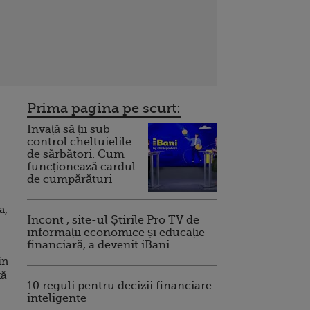
Prima pagina pe scurt:
Invață să ții sub
control cheltuielile
de sărbători. Cum
funcționează cardul
de cumpărături
a,
Incont , site-ul Știrile Pro TV de
informații economice și educație
financiară, a devenit iBani
in
tă
10 reguli pentru decizii financiare
inteligente