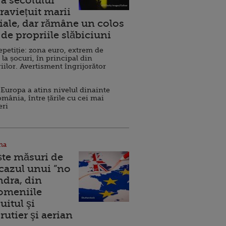
a secolului
raviețuit marii
ale, dar rămâne un colos
de propriile slăbiciuni
repetiție: zona euro, extrem de
 la șocuri, în principal din
iilor. Avertisment îngrijorător
Europa a atins nivelul dinainte
omânia, între țările cu cei mai
eri
na
ște măsuri de
 cazul unui ”no
ndra, din
Domeniile
uitul şi
rutier şi aerian