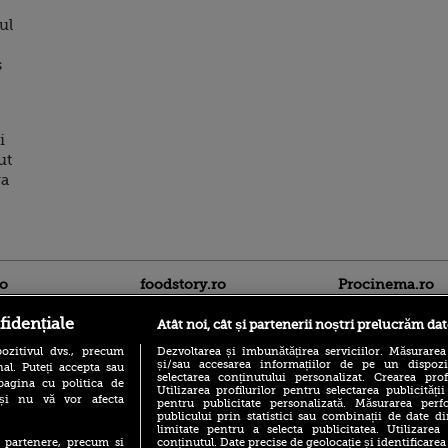
ul
s
i
ut
va
ro
foodstory.ro
Procinema.ro
fidențiale
Atât noi, cât și partenerii noștri prelucrăm dat
ozitivul dvs., precum
Dezvoltarea și îmbunătățirea serviciilor. Măsurarea
și/sau accesarea informațiilor de pe un dispoziti
al. Puteți accepta sau
selectarea conținutului personalizat. Crearea prof
pagina cu politica de
Utilizarea profilurilor pentru selectarea publicității
i și nu vă vor afecta
pentru publicitate personalizată. Măsurarea perfo
publicului prin statistici sau combinații de date di
(P) Descoperă Lumea
limitate pentru a selecta publicitatea. Utilizarea
Nikolaj Coster-Wa
Evenimentelor din România
conținutul. Date precise de geolocație și identificarea
te partenere, precum si