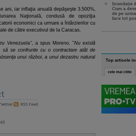
Inundație d
Cum a deve
 ani, iar inflaţia anuală depăşeşte 3.500%,
de pe urma
dunarea Naţională, condusă de opoziţia
face tot po
atorii economici ca urmare a întârzierilor cu
iciale de către executivul de la Caracas.
ru Venezuela",
a spus Moreno. "
Nu există
re să se confrunte cu o contractare atât de
bsenţa unui război, a unui dezastru natural
Top articole i
cele mai citite
t
Twitter
RSS Feed
:43