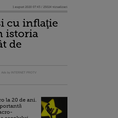
1 august 2020 07:43 / 25024 vizualizari
i cu inflaţie
 istoria
ât de
Ads by INTERNET PROTV
 la 20 de ani.
portantă
acro-