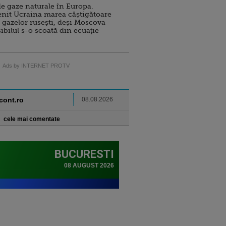
e gaze naturale în Europa.
nit Ucraina marea câștigătoare
 gazelor rusești, deși Moscova
sibilul s-o scoată din ecuație
Ads by INTERNET PROTV
ncont.ro
08.08.2026
cele mai comentate