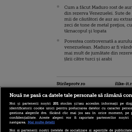
Cum a făcut Maduro rost de aur
din rezerva Venezuelei. Sute de
mii de căutători de aur au extra
zeci de tone de metal preţios, cu
târnacopul şi lopata
Povestea controversată a aurulu
venezuelean. Maduro ar fi vând
mai mult de jumătate din rezer
țării către turci și arabi
Stirileprotv.ro
ilike-it.
Nouă ne pasă ca datele tale personale să rămână con
Noi și partenerii noștri
201
stocăm și/sau accesăm informații pe disp
identificatorii cookie unici pentru prelucrarea datelor cu caracter person
gestiona alegerile dvs. făcând clic mai jos sau în orice moment, pe 
confidențialitate. Aceste alegeri vor fi raportate partenerilor noștr
navigarea.
Mai multe detalii
Descoperire senzațională
lângă Piramida Roșie: Un
Noi si partenerii nostri (retelele de socializare si agentiile de publicita
sistem hidraulic de 4.500