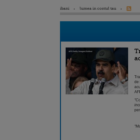
ibani
lumea in contul tau
T
a
Tra
de 
acu
AFP
"Co
inc
pen
"Ma