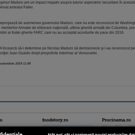
gimul Maduro are un impact negativ asupra tuturor aspectelor securitare în aceast
liniat amiralul Faller.
reproşează de asemenea guvernului Maduro, care nu este recunoscut de Washingt
l membrilor Armatei de eliberare naţională, ultima gherilă armată din Columbia, pr
bri ai fostei gherile FARC care nu au acceptat acordurile de pace din 2016.
 încearcă să-l determine pe Nicolas Maduro să demisioneze şi l-au recunoscut pe 
ziţiei Juan Guaido drept preşedinte interimar al Venezuelei.
noiembrie 2019 11:08
ro
foodstory.ro
Procinema.ro
fidențiale
Atât noi, cât și partenerii noștri prelucrăm dat