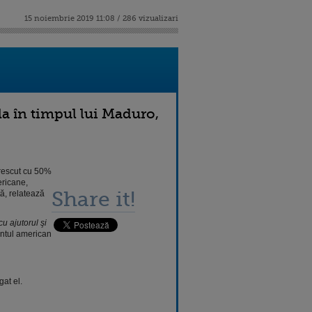
15 noiembrie 2019 11:08 / 286 vizualizari
la în timpul lui Maduro,
crescut cu 50%
ericane,
Share it!
ă, relatează
u ajutorul şi
entul american
gat el.