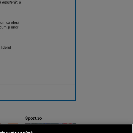
ă emisferă"
, a
on, că oferă
ecum şi unor
liderul
Sport.ro
ele pentru a oferi: