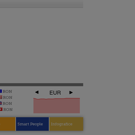
EUR
RON
RON
RON
RON
e
Smart People
Infografice