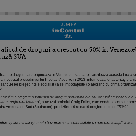
raficul de droguri a crescut cu 50% în Venezue
cuză SUA
ficul de droguri care originează în Venezuela sau care tranzitează această ţară a 
la începutul preşedinţiei lui Nicolas Maduro, în 2013, informează joi autorităţile am
zându-l pe preşedintele socialist că se îmbogăţeşte colaborând cu crima organizat
.
nstatăm o creştere a traficului de droguri provenind din sau tranzitând Venezuela, c
itarea regimului Maduro"
, a acuzat amiralul Craig Faller, care conduce comandam
tru America de Sud (Southcom), precizând că această creştere este de "
50%".
duro şi agenţii săi îşi umplu buzunarele, în complicitate cu narcotraficanţii"
, a adău