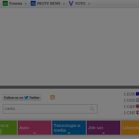
Vremea
PROTV NEWS
VOYO
1 EUR
1 USD
1 GBP
1 CHF
i si
Tehnologie si
Auto
Job-uri
Lifestyl
i
media