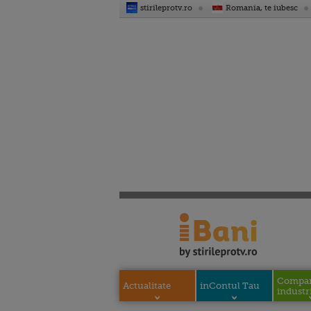
stirileprotv.ro
Romania, te iubesc
Compani
Actualitate
inContul Tau
industri