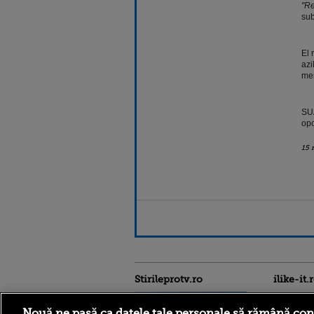
"Re
sub
El 
azi
mem
SUA
opo
15 
Stirileprotv.ro
ilike-it.
Nouă ne pasă ca datele tale personale să rămână con