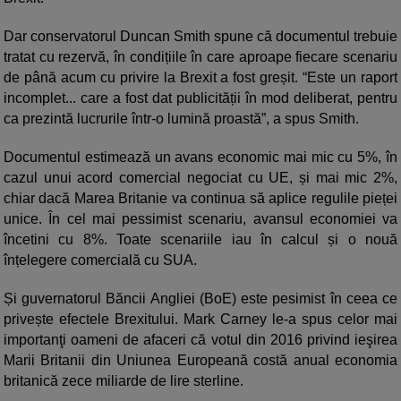
Dar conservatorul Duncan Smith spune că documentul trebuie
tratat cu rezervă, în condițiile în care aproape fiecare scenariu
de până acum cu privire la Brexit a fost greșit. “Este un raport
incomplet... care a fost dat publicității în mod deliberat, pentru
ca prezintă lucrurile într-o lumină proastă”, a spus Smith.
Documentul estimează un avans economic mai mic cu 5%, în
cazul unui acord comercial negociat cu UE, și mai mic 2%,
chiar dacă Marea Britanie va continua să aplice regulile pieței
unice. În cel mai pessimist scenariu, avansul economiei va
încetini cu 8%. Toate scenariile iau în calcul și o nouă
înțelegere comercială cu SUA.
Și guvernatorul Băncii Angliei (BoE) este pesimist în ceea ce
privește efectele Brexitului. Mark Carney le-a spus celor mai
importanţi oameni de afaceri că votul din 2016 privind ieşirea
Marii Britanii din Uniunea Europeană costă anual economia
britanică zece miliarde de lire sterline.