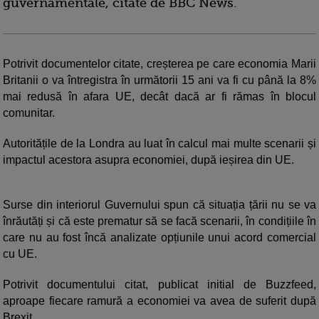
guvernamentale, citate de BBC News.
Potrivit documentelor citate, creșterea pe care economia Marii
Britanii o va întregistra în următorii 15 ani va fi cu până la 8%
mai redusă în afara UE, decât dacă ar fi rămas în blocul
comunitar.
Autoritățile de la Londra au luat în calcul mai multe scenarii și
impactul acestora asupra economiei, după ieșirea din UE.
Surse din interiorul Guvernului spun că situația țării nu se va
înrăutăți și că este prematur să se facă scenarii, în condițiile în
care nu au fost încă analizate opțiunile unui acord comercial
cu UE.
Potrivit documentului citat, publicat initial de Buzzfeed,
aproape fiecare ramură a economiei va avea de suferit după
Brexit.