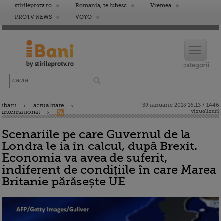
stirileprotv.ro
Romania, te iubesc
Vremea
PROTV NEWS
VOYO
ibani
actualitate
30 ianuarie 2018 16:13 / 1446
vizualizari
international
Scenariile pe care Guvernul de la
Londra le ia în calcul, după Brexit.
Economia va avea de suferit,
indiferent de condițiile în care Marea
Britanie părăsește UE