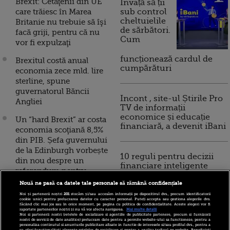
Brexit: Cetăţenii din UE
Invață să ții
care trăiesc în Marea
sub control
cheltuielile
Britanie nu trebuie să îşi
de sărbători.
facă griji, pentru că nu
Cum
vor fi expulzaţi
funcționează cardul de
Brexitul costă anual
cumpărături
economia zece mld. lire
sterline, spune
guvernatorul Băncii
Incont , site-ul Știrile Pro
Angliei
TV de informații
economice și educație
Un “hard Brexit” ar costa
financiară, a devenit iBani
economia scoţiană 8,5%
din PIB. Șefa guvernului
de la Edinburgh vorbește
10 reguli pentru decizii
din nou despre un
financiare inteligente
referendum pentru
independență
Nouă ne pasă ca datele tale personale să rămână confidențiale
Noi și partenerii noștri
201
stocăm și/sau accesăm informații pe dispozitivul dvs., precum identificatorii
Theresa May spulberă și
cookie unici pentru prelucrarea datelor cu caracter personal. Puteți accepta sau gestiona alegerile dvs.
făcând clic mai jos sau în orice moment, pe pagina cu politica de confidențialitate. Aceste alegeri vor fi
ultimele speranțe ale
raportate partenerilor noștri și nu vă vor afecta navigarea.
Mai multe detalii
Noi si partenerii nostri (retelele de socializare si agentiile de publicitate partenere, precum si furnizorii
celor care vor Marea
nostri de servicii de date analitice) prelucram date pentru a permite website-ului sa functioneze, pentru a
personaliza continutul si anunturile publicitare afisate in functie de interesele si/sau profilul dvs., pentru a
va oferi functionalitati aferente retelelor de socializare si pentru a analiza traficul pe website. Beneficiati