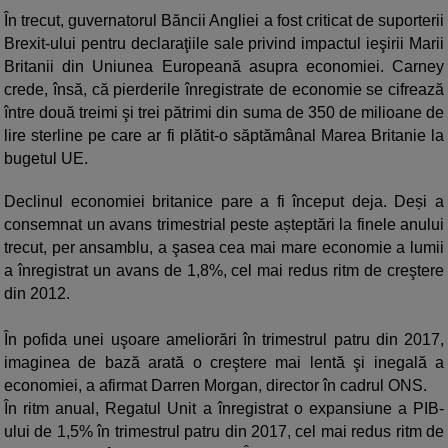
În trecut, guvernatorul Băncii Angliei a fost criticat de suporterii
Brexit-ului pentru declaraţiile sale privind impactul ieşirii Marii
Britanii din Uniunea Europeană asupra economiei. Carney
crede, însă, că pierderile înregistrate de economie se cifrează
între două treimi şi trei pătrimi din suma de 350 de milioane de
lire sterline pe care ar fi plătit-o săptămânal Marea Britanie la
bugetul UE.
Declinul economiei britanice pare a fi început deja. Deși a
consemnat un avans trimestrial peste așteptări la finele anului
trecut, per ansamblu, a şasea cea mai mare economie a lumii
a înregistrat un avans de 1,8%, cel mai redus ritm de creştere
din 2012.
În pofida unei uşoare ameliorări în trimestrul patru din 2017,
imaginea de bază arată o creştere mai lentă şi inegală a
economiei, a afirmat Darren Morgan, director în cadrul ONS.
În ritm anual, Regatul Unit a înregistrat o expansiune a PIB-
ului de 1,5% în trimestrul patru din 2017, cel mai redus ritm de