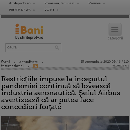
stirileprotv.ro
Romania, te iubesc
Vremea
PROTV NEWS
VOYO
ibani
actualitate
15 septembrie 2020 09:46 / 110
vizualizari
international
Restricțiile impuse la începutul
pandemiei continuă să lovească
industria aeronautică. Şeful Airbus
avertizează că ar putea face
concedieri forţate