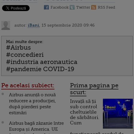
Facebook
Twitter
RSS Feed
autor:
iBani
, 15 septembrie 2020 09:46
Mai multe despre:
#Airbus
#concedieri
#industria aeronautica
#pandemie COVID-19
Pe acelasi subiect:
Prima pagina pe
scurt:
Airbus anunță o nouă
reducere a producţiei,
Invață să ții
după pierderi peste
sub control
cheltuielile
estimări
de sărbători.
Cum
Airbus bagă zâzanie între
Europa și America. UE