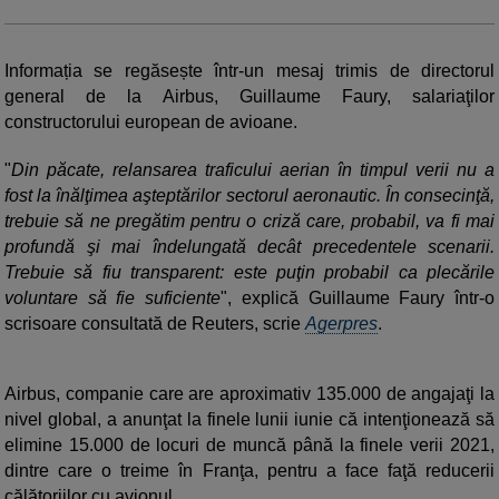
Informația se regăsește într-un mesaj trimis de directorul
general de la Airbus, Guillaume Faury, salariaţilor
constructorului european de avioane.
"
Din păcate, relansarea traficului aerian în timpul verii nu a
fost la înălţimea aşteptărilor sectorul aeronautic. În consecinţă,
trebuie să ne pregătim pentru o criză care, probabil, va fi mai
profundă şi mai îndelungată decât precedentele scenarii.
Trebuie să fiu transparent: este puţin probabil ca plecările
voluntare să fie suficiente
", explică Guillaume Faury într-o
scrisoare consultată de Reuters, scrie
Agerpres
.
Airbus, companie care are aproximativ 135.000 de angajaţi la
nivel global, a anunţat la finele lunii iunie că intenţionează să
elimine 15.000 de locuri de muncă până la finele verii 2021,
dintre care o treime în Franţa, pentru a face faţă reducerii
călătoriilor cu avionul.