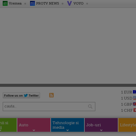
Vremea
PROTV NEWS
VOYO
1 EUR
1 USD
1 GBP
1 CHF
i si
Tehnologie si
Auto
Job-uri
Lifestyl
i
media