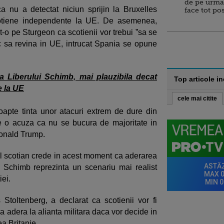
de pe urma
a nu a detectat niciun sprijin la Bruxelles
face tot po
cotiene independente la UE. De asemenea,
t-o pe Sturgeon ca scotienii vor trebui ”sa se
c sa revina in UE, intrucat Spania se opune
a Liberului Schimb, mai plauzibila decat
Top articole i
e la UE
cele mai citite
apte tinta unor atacuri extrem de dure din
re o acuza ca nu se bucura de majoritate in
 Donald Trump.
 scotian crede in acest moment ca aderarea
 Schimb reprezinta un scenariu mai realist
ei.
toltenberg, a declarat ca scotienii vor fi
a adera la alianta militara daca vor decide in
a Britanie.