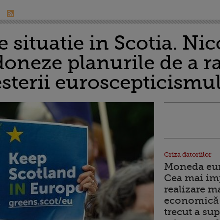
 situatie in Scotia. Ni
doneze planurile de a 
sterii euroscepticismu
Criza datoriilor
Moneda euro
Cea mai im
realizare m
economică 
trecut a sup