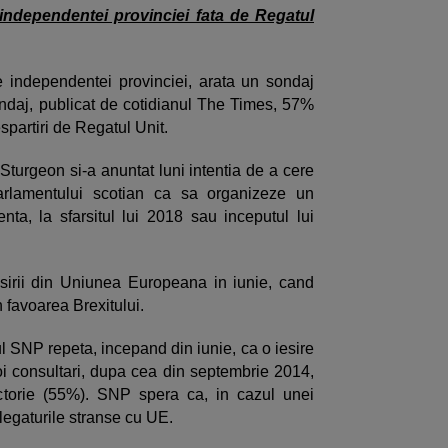
 independentei provinciei fata de Regatul
e independentei provinciei, arata un sondaj
sondaj, publicat de cotidianul The Times, 57%
spartiri de Regatul Unit.
Sturgeon si-a anuntat luni intentia de a cere
arlamentului scotian ca sa organizeze un
ta, la sfarsitul lui 2018 sau inceputul lui
sirii din Uniunea Europeana in iunie, cand
n favoarea Brexitului.
ul SNP repeta, incepand din iunie, ca o iesire
oi consultari, dupa cea din septembrie 2014,
ictorie (55%). SNP spera ca, in cazul unei
 legaturile stranse cu UE.