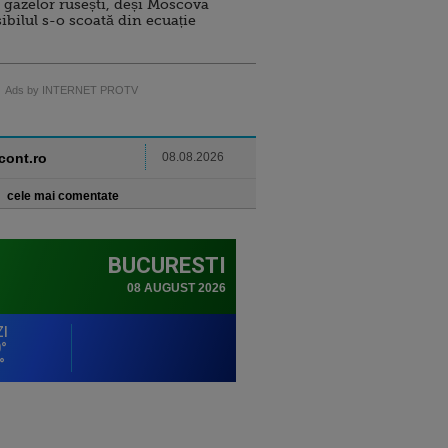
 gazelor rusești, deși Moscova
sibilul s-o scoată din ecuație
Ads by INTERNET PROTV
ncont.ro
08.08.2026
cele mai comentate