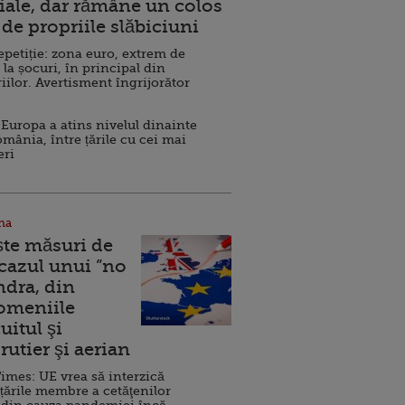
ale, dar rămâne un colos
de propriile slăbiciuni
repetiție: zona euro, extrem de
 la șocuri, în principal din
iilor. Avertisment îngrijorător
Europa a atins nivelul dinainte
omânia, între țările cu cei mai
eri
na
ște măsuri de
 cazul unui ”no
ndra, din
Domeniile
uitul şi
rutier şi aerian
imes: UE vrea să interzică
 țările membre a cetăţenilor