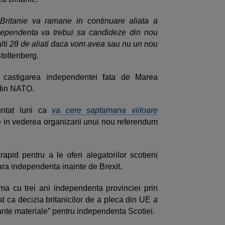
Britanie va ramane in continuare aliata a
dependenta va trebui sa candideze din nou
lalti 28 de aliati daca vom avea sau nu un nou
Stoltenberg.
a castigarea independentei fata de Marea
 din NATO.
untat luni ca
va cere saptamana viitoare
 in vederea organizarii unui nou referendum
pid pentru a le oferi alegatorilor scotieni
tara independenta inainte de Brexit.
rma cu trei ani independenta provinciei prin
t ca decizia britanicilor de a pleca din UE a
nte materiale” pentru independenta Scotiei.