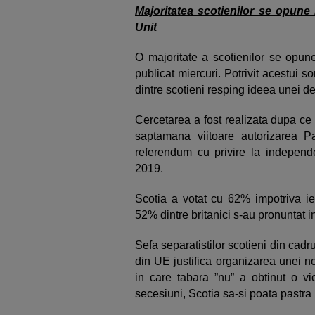
Majoritatea scotienilor se opune
Unit
O majoritate a scotienilor se opun
publicat miercuri. Potrivit acestui 
dintre scotieni resping ideea unei de
Cercetarea a fost realizata dupa ce 
saptamana viitoare autorizarea P
referendum cu privire la independen
2019.
Scotia a votat cu 62% impotriva ie
52% dintre britanici s-au pronuntat i
Sefa separatistilor scotieni din cadr
din UE justifica organizarea unei n
in care tabara ”nu” a obtinut o v
secesiuni, Scotia sa-si poata pastra