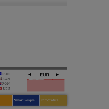
EUR
RON
RON
RON
RON
e
Smart People
Infografice