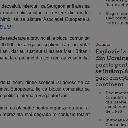
americani,
foarte acti
dezvaluit, miercuri, ca Sturgeon ar fi ales sa
 euroscepticismului in crestere din randul
Alegeri eu
aleg condu
schimb, sa se alature Asociatiei Europene a
care este m
ws.ro
.
de readerare a provinciei la blocul comunitar
00.000 de alegatori scotieni care au votat
Ucraina
Explozie la
ni, dar au sustinut si iesirea Marii Britanii
din Ucraina
ana la o patrime din cei care au votat initial
gazele pent
se întâmplă 
gaze ruseșt
ua treimi dintre scotieni isi doresc fie ca
continent
nea Europeana, fie ca blocul comunitar sa
Documente d
e politica interna a Regatului Unit.
Cernobîl, c
din istorie,
accidente 
himb, ca planurile pentru organizarea unui al
de URSS
reprezinta mai degraba ”o confuzie totala”
Inundație d
Cum a deve