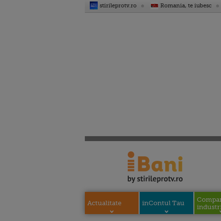
stirileprotv.ro
Romania, te iubesc
Compani
Actualitate
inContul Tau
industri