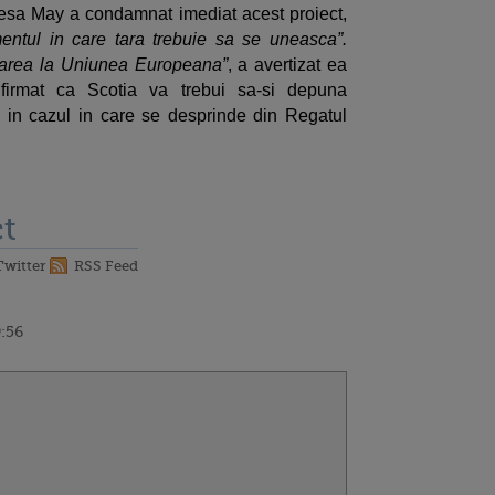
resa May a condamnat imediat acest proiect,
entul in care tara trebuie sa se uneasca”.
area la Uniunea Europeana”
, a avertizat ea
firmat ca Scotia va trebui sa-si depuna
, in cazul in care se desprinde din Regatul
t
Twitter
RSS Feed
9:56