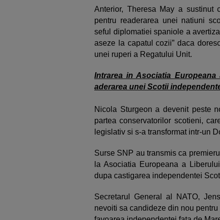
Anterior, Theresa May a sustinut c
pentru readerarea unei natiuni s
seful diplomatiei spaniole a avertiza
aseze la capatul cozii” daca dores
unei ruperi a Regatului Unit.
Intrarea in Asociatia Europeana 
aderarea unei Scotii independent
Nicola Sturgeon a devenit peste no
partea conservatorilor scotieni, ca
legislativ si s-a transformat intr-un
Surse SNP au transmis ca premierul
la Asociatia Europeana a Liberului
dupa castigarea independentei Scoti
Secretarul General al NATO, Jens S
nevoiti sa candideze din nou pentru 
favoarea independentei fata de Mare