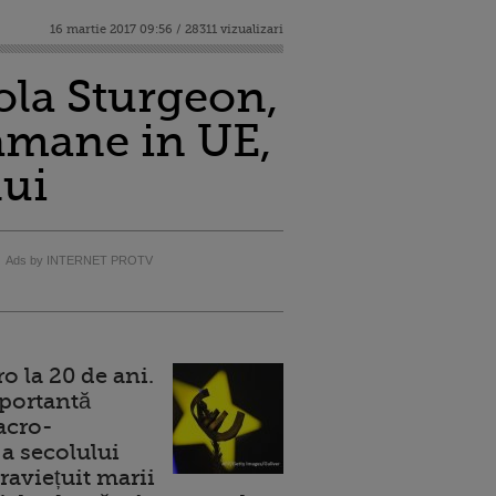
16 martie 2017 09:56 / 28311 vizualizari
cola Sturgeon,
ramane in UE,
lui
Ads by INTERNET PROTV
 la 20 de ani.
portantă
acro-
a secolului
raviețuit marii