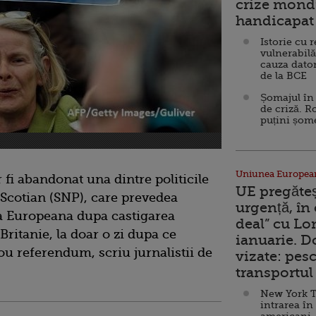
crize mondi
handicapat 
Istorie cu 
vulnerabilă
cauza dator
de la BCE
Șomajul în 
de criză. R
puțini șom
Uniunea Europea
fi abandonat una dintre politicile
UE pregăte
 Scotian (SNP), care prevedea
urgență, în
ea Europeana dupa castigarea
deal” cu Lo
ritanie, la doar o zi dupa ce
ianuarie. 
u referendum, scriu jurnalistii de
vizate: pesc
transportul 
New York T
intrarea în