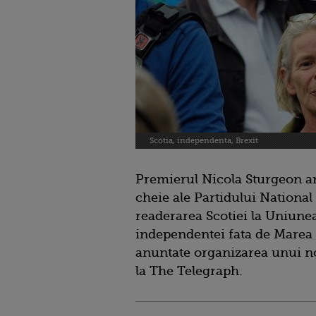
Scotia, independenta, Brexit
Premierul Nicola Sturgeon ar 
cheie ale Partidului National
readerarea Scotiei la Uniun
independentei fata de Marea B
anuntate organizarea unui no
la The Telegraph.