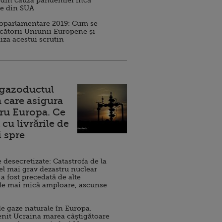
 din cauza pandemiei încă
ve din SUA
roparlamentare 2019: Cum se
cătorii Uniunii Europene și
iza acestui scrutin
 gazoductul
 care asigura
ru Europa. Ce
cu livrările de
i spre
esecretizate: Catastrofa de la
el mai grav dezastru nuclear
 a fost precedată de alte
de mai mică amploare, ascunse
e gaze naturale în Europa.
nit Ucraina marea câștigătoare