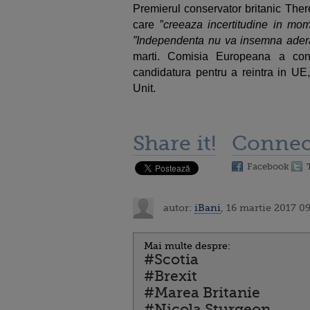
Premierul conservator britanic The
care ”
creeaza incertitudine in mom
”Independenta nu va insemna ader
marti. Comisia Europeana a con
candidatura pentru a reintra in UE
Unit.
Share it!
Connec
Facebook
autor:
iBani
, 16 martie 2017 0
Mai multe despre:
#Scotia
#Brexit
#Marea Britanie
#Nicola Sturgeon