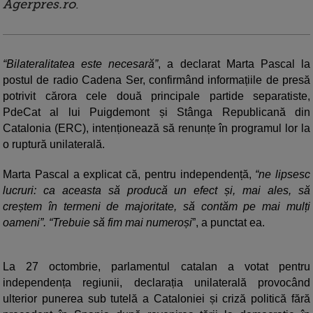
Agerpres.ro
.
“Bilateralitatea este necesară”
, a declarat Marta Pascal la
postul de radio Cadena Ser, confirmând informațiile de presă
potrivit cărora cele două principale partide separatiste,
PdeCat al lui Puigdemont și Stânga Republicană din
Catalonia (ERC), intenționează să renunțe în programul lor la
o ruptură unilaterală.
Marta Pascal a explicat că, pentru independență,
“ne lipsesc
lucruri: ca aceasta să producă un efect și, mai ales, să
creștem în termeni de majoritate, să contăm pe mai mulți
oameni”. “Trebuie să fim mai numeroși
”, a punctat ea.
La 27 octombrie, parlamentul catalan a votat pentru
independența regiunii, declarația unilaterală provocând
ulterior punerea sub tutelă a Cataloniei și criză politică fără