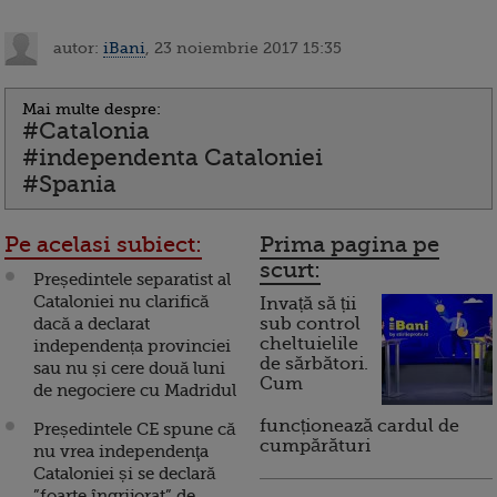
autor:
iBani
, 23 noiembrie 2017 15:35
Mai multe despre:
#Catalonia
#independenta Cataloniei
#Spania
Pe acelasi subiect:
Prima pagina pe
scurt:
Președintele separatist al
Cataloniei nu clarifică
Invață să ții
dacă a declarat
sub control
cheltuielile
independența provinciei
de sărbători.
sau nu și cere două luni
Cum
de negociere cu Madridul
funcționează cardul de
Președintele CE spune că
cumpărături
nu vrea independenţa
Cataloniei și se declară
”foarte îngrijorat” de