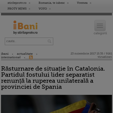
stirileprotv.ro
Romania, te iubesc
Vremea
PROTV NEWS
VOYO
ibani
actualitate
23 noiembrie 2017 15:35 / 9161
vizualizari
international
Răsturnare de situație în Catalonia.
Partidul fostului lider separatist
renunță la ruperea unilaterală a
provinciei de Spania