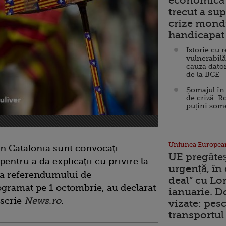
economică 
trecut a sup
crize mondi
handicapat 
Istorie cu 
vulnerabilă
cauza dator
de la BCE
Șomajul în 
de criză. R
puțini șom
Uniunea Europea
n Catalonia sunt convocaţi
UE pregăte
pentru a da explicaţii cu privire la
urgență, în
rea referendumului de
deal” cu Lo
ogramat pe 1 octombrie, au declarat
ianuarie. 
 scrie
News.ro
.
vizate: pesc
transportul 