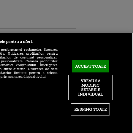
Sport.ro
ele pentru a oferi:
 performanței reclamelor. Stocarea
v. Utilizarea profilurilor pentru
ilurilor de conținut personalizat.
 personalizate. Crearea profilurilor
rmanței conținutului. Înțelegerea
ACCEPT TOATE
n surse diferite. Utilizarea de date
 datelor limitate pentru a selecta
 prin scanarea dispozitivului.
Atmosferă din altă lume la
ntru
VREAU SA
prezentarea lui Mohamed
ita lui,
MODIFIC
Salah la Trabzonspor pe
t tată!
SETARILE
Papara Park
INDIVIDUAL
, Adela
A plecat de la Manchester
rol
City pentru 50.000.000€ și a
V
semnat cu alt club din
RESPING TOATE
Premier League!
pă o
n film, Sir
După 15 ani la Fiorentina,
se
fratele lui Matteo Duțu de la
n muzică
Dinamo a semnat și el în
România!