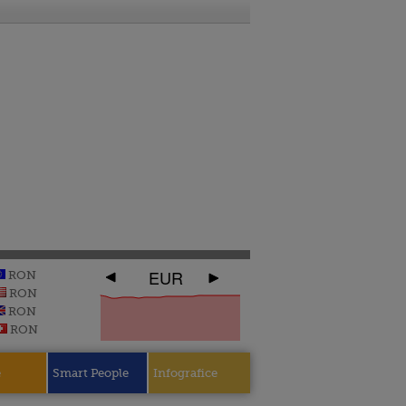
EUR
RON
RON
RON
RON
e
Smart People
Infografice