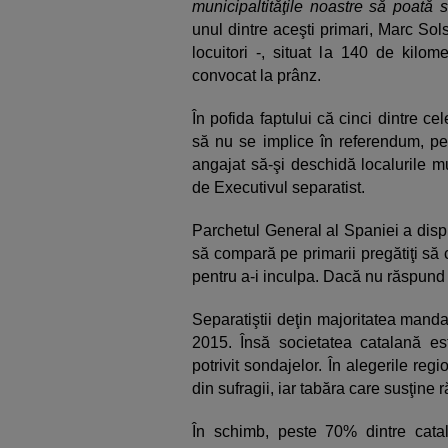
municipaltităţile noastre să poată 
unul dintre aceşti primari, Marc So
locuitori -, situat la 140 de kilom
convocat la prânz.
În pofida faptului că cinci dintre c
să nu se implice în referendum, pe
angajat să-şi deschidă localurile m
de Executivul separatist.
Parchetul General al Spaniei a disp
să compară pe primarii pregătiţi să
pentru a-i inculpa. Dacă nu răspund cit
Separatiştii deţin majoritatea mand
2015. Însă societatea catalană es
potrivit sondajelor. În alegerile reg
din sufragii, iar tabăra care susţin
În schimb, peste 70% dintre cata