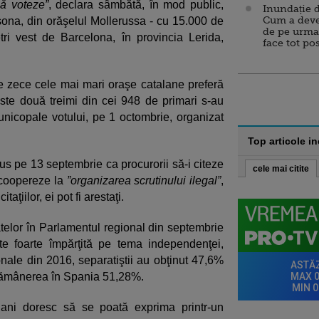
să voteze”
, declara sâmbătă, în mod public,
Inundație d
Cum a deve
lsona, din orăşelul Mollerussa - cu 15.000 de
de pe urma
etri vest de Barcelona, în provincia Lerida,
face tot po
ele zece cele mai mari oraşe catalane preferă
ste două treimi din cei 948 de primari s-au
unicopale votului, pe 1 octombrie, organizat
Top articole i
us pe 13 septembrie ca procurorii să-i citeze
cele mai citite
 coopereze la
”organizarea scrutinului ilegal”
,
aţiilor, ei pot fi arestaţi.
atelor în Parlamentul regional din septembrie
te foarte împărţită pe tema independenţei,
ionale din 2016, separatiştii au obţinut 47,6%
e rămânerea în Spania 51,28%.
lani doresc să se poată exprima printr-un