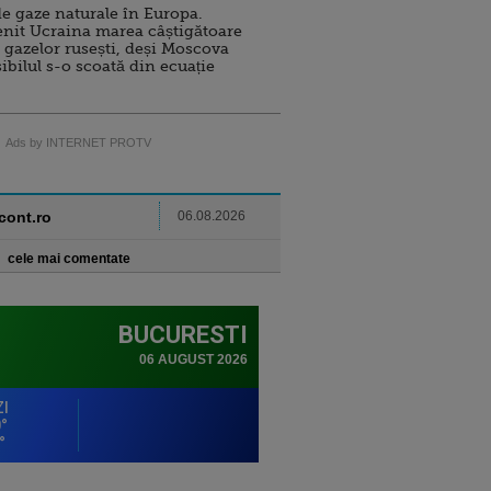
e gaze naturale în Europa.
nit Ucraina marea câștigătoare
 gazelor rusești, deși Moscova
sibilul s-o scoată din ecuație
Ads by INTERNET PROTV
ncont.ro
06.08.2026
cele mai comentate