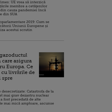
imes: UE vrea să interzică
 țările membre a cetăţenilor
 din cauza pandemiei încă
ve din SUA
roparlamentare 2019: Cum se
cătorii Uniunii Europene și
iza acestui scrutin
 gazoductul
 care asigura
ru Europa. Ce
cu livrările de
i spre
esecretizate: Catastrofa de la
el mai grav dezastru nuclear
 a fost precedată de alte
de mai mică amploare, ascunse