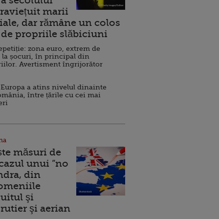
a secolului
raviețuit marii
ale, dar rămâne un colos
de propriile slăbiciuni
repetiție: zona euro, extrem de
 la șocuri, în principal din
iilor. Avertisment îngrijorător
Europa a atins nivelul dinainte
omânia, între țările cu cei mai
eri
na
ște măsuri de
 cazul unui ”no
ndra, din
Domeniile
uitul şi
rutier şi aerian