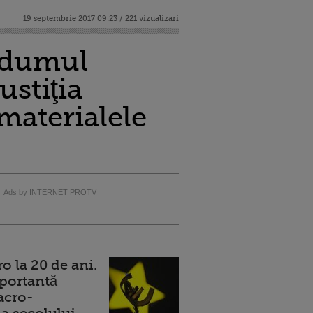
19 septembrie 2017 09:23 / 221 vizualizari
endumul
ustiţia
 materialele
Ads by INTERNET PROTV
 la 20 de ani.
portantă
acro-