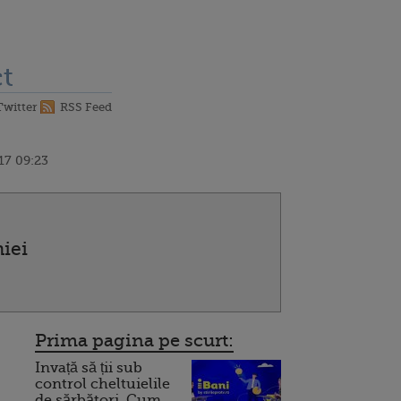
.
t
Twitter
RSS Feed
17 09:23
iei
Prima pagina pe scurt:
Invață să ții sub
control cheltuielile
de sărbători. Cum