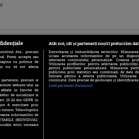
ul
ro
foodstory.ro
Procinema.ro
fidențiale
Atât noi, cât și partenerii noștri prelucrăm dat
ozitivul dvs., precum
Dezvoltarea și îmbunătățirea serviciilor. Măsurarea
și/sau accesarea informațiilor de pe un dispoziti
al. Puteți accepta sau
selectarea conținutului personalizat. Crearea prof
pagina cu politica de
Utilizarea profilurilor pentru selectarea publicității
i și nu vă vor afecta
pentru publicitate personalizată. Măsurarea perfo
publicului prin statistici sau combinații de date di
limitate pentru a selecta publicitatea. Utilizarea
conținutul. Date precise de geolocație și identificarea
te partenere, precum si
(P) Descoperă Lumea
Emoții intense pe
ermite website-ului sa
Listă parteneri (furnizori)
Evenimentelor din România
Sebastian Stan! Iub
 afisate in functie de
cu Transilvania Events!
Annabelle, l-a făcu
elelor de socializare si
(P) Raku, gaming intens și o
 art. 15-22 din GDPR in
Din 14 septembrie
pauză binemeritată cu...
Popescu revine în 
pot fi exercitate prin
pizza Guseppe
principal la Pro T
a tuturor Tehnologiilor
(P) Poți folosi bonurile de
esarea informatiilor de
La 88 de ani și du
masă pentru a comanda
SETARILE INDIVIDUAL”
carieră fabuloasă î
mâncare acasă? Lista
cookie strict necesare
Anthony Hopkins 
aplicațiilor care le acceptă
lansează oficial î