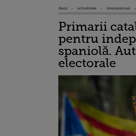
ibani
actualitate
international
Primarii cat
pentru indepe
spaniolă. Aut
electorale