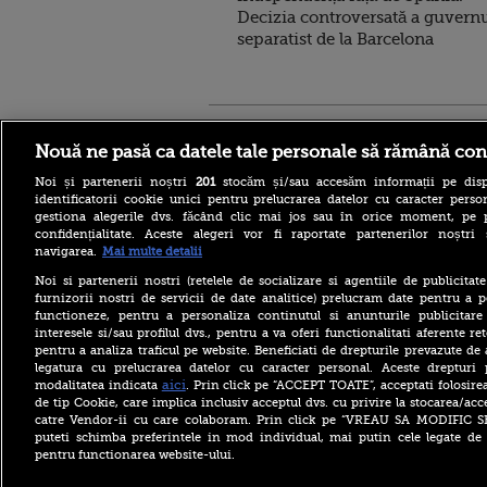
Decizia controversată a guvern
separatist de la Barcelona
Stirileprotv.ro
ilike-it.
Nouă ne pasă ca datele tale personale să rămână con
Noi și partenerii noștri
201
stocăm și/sau accesăm informații pe disp
identificatorii cookie unici pentru prelucrarea datelor cu caracter person
gestiona alegerile dvs. făcând clic mai jos sau în orice moment, pe 
confidențialitate. Aceste alegeri vor fi raportate partenerilor noștr
navigarea.
Mai multe detalii
Reacția MAE după ce o
româncă a fost arestată în
Noi si partenerii nostri (retelele de socializare si agentiile de publicita
Germania pentru spionaj în
furnizorii nostri de servicii de date analitice) prelucram date pentru a p
favoarea Rusiei
functioneze, pentru a personaliza continutul si anunturile publicitare
interesele si/sau profilul dvs., pentru a va oferi functionalitati aferente ret
Alerta West Nile: două
pentru a analiza traficul pe website. Beneficiati de drepturile prevazute de
persoane au murit, iar
legatura cu prelucrarea datelor cu caracter personal. Aceste drepturi 
numărul cazurilor a ajuns la
10. Măsurile de protecție
aici
modalitatea indicata
. Prin click pe “ACCEPT TOATE”, acceptati folosire
împotriva țânțarilor
de tip Cookie, care implica inclusiv acceptul dvs. cu privire la stocarea/acc
catre Vendor-ii cu care colaboram. Prin click pe “VREAU SA MODIFIC 
Ce le-a spus Donald Trump
puteti schimba preferintele in mod individual, mai putin cele legate de 
donatorilor despre
pentru functionarea website-ului.
succesorul său pentru
alegerile din 2028. Pe cine a