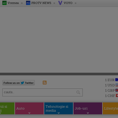
Vremea
PROTV NEWS
VOYO
1 EUR
1 USD
1 GBP
1 CHF
i si
Tehnologie si
Auto
Job-uri
Lifestyl
i
media