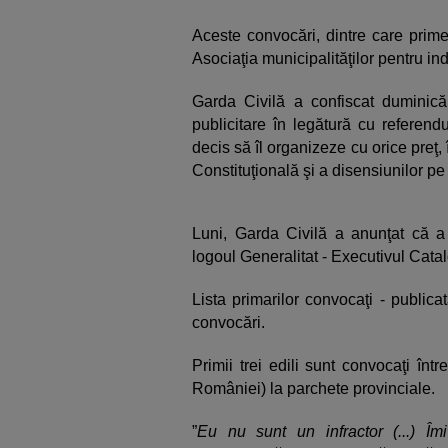
Aceste convocări, dintre care primel
Asociaţia municipalităţilor pentru i
Garda Civilă a confiscat duminică
publicitare în legătură cu referen
decis să îl organizeze cu orice preţ, 
Constituţională şi a disensiunilor pe
Luni, Garda Civilă a anunţat că 
logoul Generalitat - Executivul Catal
Lista primarilor convocaţi - public
convocări.
Primii trei edili sunt convocaţi înt
României) la parchete provinciale.
”
Eu nu sunt un infractor (...) 