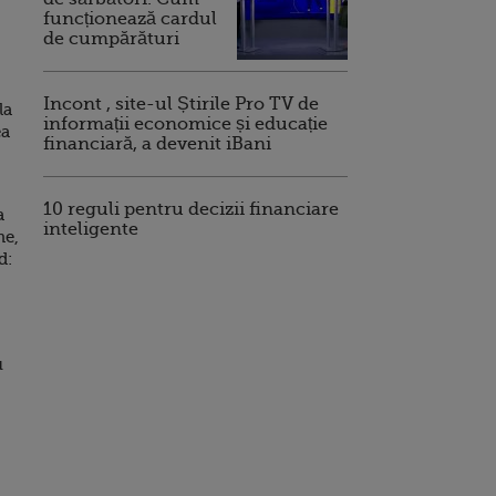
funcționează cardul
de cumpărături
Incont , site-ul Știrile Pro TV de
la
informații economice și educație
ea
financiară, a devenit iBani
10 reguli pentru decizii financiare
a
inteligente
ne,
d:
u