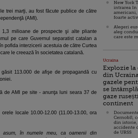
New York T
intrarea în
e trei marţi, au fost făcute publice de către
americani,
foarte acti
ndependenţă (AMI).
Alegeri eu
 1,3 milioane de prospecte şi alte pliante
aleg condu
care este m
dumul pe care Guvernul separatist catalan a
în pofida interzicerii acestuia de către Curtea
 care le creează în societatea catalană.
Ucraina
Explozie la
a găsit 113.000 de afişe de propagandă cu
din Ucraina
oniei.
gazele pent
se întâmplă 
ată de AMI pe site - anunţa luni seara 37 de
gaze ruseșt
continent
re orele locale 10.00-12.00 (11.00-13.00, ora
Documente d
Cernobîl, c
din istorie,
accidente 
de URSS
Îmi asum, în numele meu, ca oamenii din