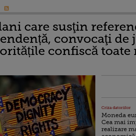
alani care susţin refer
ndență, convocaţi de j
oritățile confiscă toate
Criza datoriilor
Moneda euro
Cea mai im
realizare m