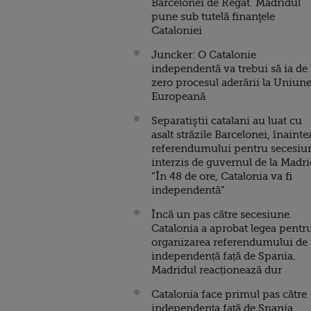
Barcelonei de Regat. Madridul
pune sub tutelă finanţele
Cataloniei
Juncker: O Catalonie
independentă va trebui să ia de 
zero procesul aderării la Uniun
Europeană
Separatiştii catalani au luat cu
asalt străzile Barcelonei, înainte
referendumului pentru secesiu
interzis de guvernul de la Madri
“În 48 de ore, Catalonia va fi
independentă”
Încă un pas către secesiune.
Catalonia a aprobat legea pentr
organizarea referendumului de
independență față de Spania.
Madridul reacționează dur
Catalonia face primul pas către
independența față de Spania.