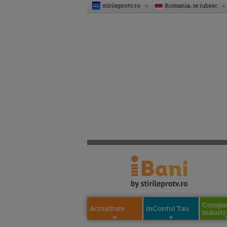
stirileprotv.ro
Romania, te iubesc
Compani
Actualitate
inContul Tau
industri