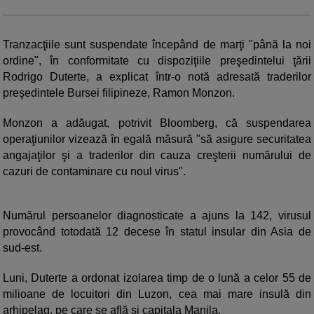
Tranzacţiile sunt suspendate începând de marţi "până la noi
ordine", în conformitate cu dispoziţiile preşedintelui ţării
Rodrigo Duterte, a explicat într-o notă adresată traderilor
preşedintele Bursei filipineze, Ramon Monzon.
Monzon a adăugat, potrivit Bloomberg, că suspendarea
operaţiunilor vizează în egală măsură "să asigure securitatea
angajaţilor şi a traderilor din cauza creşterii numărului de
cazuri de contaminare cu noul virus".
Numărul persoanelor diagnosticate a ajuns la 142, virusul
provocând totodată 12 decese în statul insular din Asia de
sud-est.
Luni, Duterte a ordonat izolarea timp de o lună a celor 55 de
milioane de locuitori din Luzon, cea mai mare insulă din
arhipelag, pe care se află şi capitala Manila.