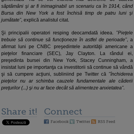
săptămâni şi ar fi inimaginabil un scenariu ca în 1914, când
Bursa din New York a fost închisă timp de patru luni şi
jumătate",
explică analistul citat.
Şi principalii operatori resping deocamdată ideea.
"Pieţele
trebuie să continue să funcţioneze în astfel de perioade"
, a
afirmat luni pe CNBC preşedintele autorităţii americane a
pieţelor financiare (SEC), Jay Clayton. La rândul ei,
preşedinta bursei din New York, Stacey Cunningham, a
insistat luni pe importanţa ca investitorii să continue să vândă
şi să cumpere acţiuni, subliniind pe Twitter că
"închiderea
pieţelor nu ar schimba cauzele fundamentale ale căderii
preţurilor (...) şi nu ar face decât să alimenteze anxietatea".
Share it!
Connect
Facebook
Twitter
RSS Feed