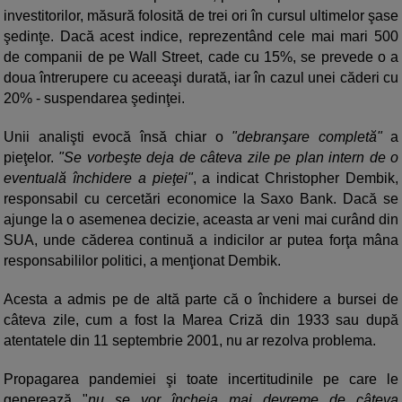
investitorilor, măsură folosită de trei ori în cursul ultimelor şase
şedinţe. Dacă acest indice, reprezentând cele mai mari 500
de companii de pe Wall Street, cade cu 15%, se prevede o a
doua întrerupere cu aceeaşi durată, iar în cazul unei căderi cu
20% - suspendarea şedinţei.
Unii analişti evocă însă chiar o
"debranşare completă"
a
pieţelor.
"Se vorbeşte deja de câteva zile pe plan intern de o
eventuală închidere a pieţei"
, a indicat Christopher Dembik,
responsabil cu cercetări economice la Saxo Bank. Dacă se
ajunge la o asemenea decizie, aceasta ar veni mai curând din
SUA, unde căderea continuă a indicilor ar putea forţa mâna
responsabililor politici, a menţionat Dembik.
Acesta a admis pe de altă parte că o închidere a bursei de
câteva zile, cum a fost la Marea Criză din 1933 sau după
atentatele din 11 septembrie 2001, nu ar rezolva problema.
Propagarea pandemiei şi toate incertitudinile pe care le
generează "
nu se vor încheia mai devreme de câteva