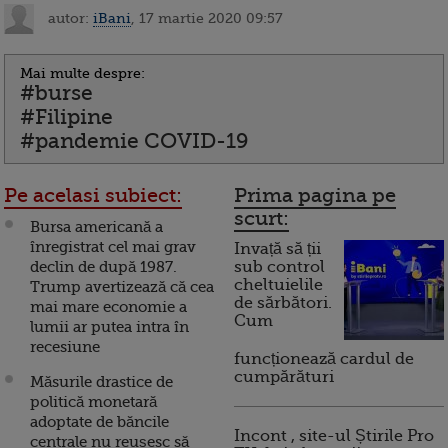
autor:
iBani
, 17 martie 2020 09:57
Mai multe despre:
#burse
#Filipine
#pandemie COVID-19
Pe acelasi subiect:
Prima pagina pe
scurt:
Bursa americană a
înregistrat cel mai grav
Invață să ții
declin de după 1987.
sub control
cheltuielile
Trump avertizează că cea
de sărbători.
mai mare economie a
Cum
lumii ar putea intra în
recesiune
funcționează cardul de
cumpărături
Măsurile drastice de
politică monetară
adoptate de băncile
Incont , site-ul Știrile Pro
centrale nu reușesc să