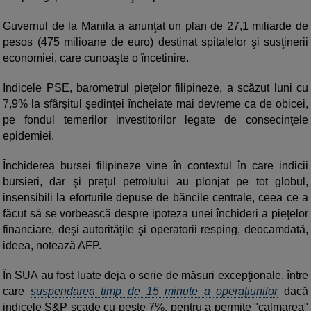
Guvernul de la Manila a anunţat un plan de 27,1 miliarde de
pesos (475 milioane de euro) destinat spitalelor şi susţinerii
economiei, care cunoaşte o încetinire.
Indicele PSE, barometrul pieţelor filipineze, a scăzut luni cu
7,9% la sfârşitul şedinţei încheiate mai devreme ca de obicei,
pe fondul temerilor investitorilor legate de consecinţele
epidemiei.
Închiderea bursei filipineze vine în contextul în care indicii
bursieri, dar şi preţul petrolului au plonjat pe tot globul,
insensibili la eforturile depuse de băncile centrale, ceea ce a
făcut să se vorbească despre ipoteza unei închideri a pieţelor
financiare, deşi autorităţile şi operatorii resping, deocamdată,
ideea, notează AFP.
În SUA au fost luate deja o serie de măsuri excepţionale, între
care
suspendarea timp de 15 minute a operaţiunilor
dacă
indicele S&P scade cu peste 7%, pentru a permite "calmarea"