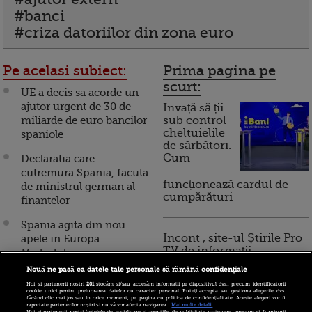
#banci
#criza datoriilor din zona euro
Pe acelasi subiect:
Prima pagina pe
scurt:
UE a decis sa acorde un
ajutor urgent de 30 de
Invață să ții
miliarde de euro bancilor
sub control
cheltuielile
spaniole
de sărbători.
Cum
Declaratia care
cutremura Spania, facuta
funcționează cardul de
de ministrul german al
cumpărături
finantelor
Spania agita din nou
Incont , site-ul Știrile Pro
apele in Europa.
TV de informații
Madridul cere zonei euro
economice și educație
sa cumpere urgent
Nouă ne pasă ca datele tale personale să rămână confidențiale
financiară, a devenit iBani
obligatiuni
Noi și partenerii noștri
201
stocăm și/sau accesăm informații pe dispozitivul dvs., precum identificatorii
cookie unici pentru prelucrarea datelor cu caracter personal. Puteți accepta sau gestiona alegerile dvs.
guvernamentale
făcând clic mai jos sau în orice moment, pe pagina cu politica de confidențialitate. Aceste alegeri vor fi
raportate partenerilor noștri și nu vă vor afecta navigarea.
Mai multe detalii
Noi si partenerii nostri (retelele de socializare si agentiile de publicitate partenere, precum si furnizorii