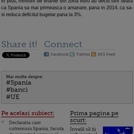
In plus, ministrii de finante din zona euro au decis luni seara
ca Spania sa mai primeasca o amanare, pana in 2014, ca sa-
si reduca deficitul bugetar pana la 3%.
Share it!
Connect
Facebook
Twitter
RSS Feed
Mai multe despre:
#Spania
#banci
#UE
Pe acelasi subiect:
Prima pagina pe
scurt:
Declaratia care
cutremura Spania, facuta
Invață să ții