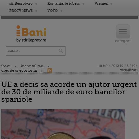
stirileprotv.ro
Romania, te iubesc
Vremea
PROTV NEWS
VOYO
ibani
incontul tau
10 iulie 2012 19:45 / 194
vizualizari
credite si economii
UE a decis sa acorde un ajutor urgent
de 30 de miliarde de euro bancilor
spaniole