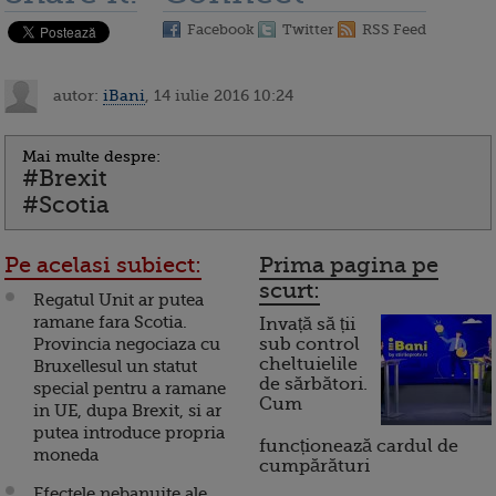
Facebook
Twitter
RSS Feed
autor:
iBani
, 14 iulie 2016 10:24
Mai multe despre:
#Brexit
#Scotia
Pe acelasi subiect:
Prima pagina pe
scurt:
Regatul Unit ar putea
ramane fara Scotia.
Invață să ții
Provincia negociaza cu
sub control
cheltuielile
Bruxellesul un statut
de sărbători.
special pentru a ramane
Cum
in UE, dupa Brexit, si ar
putea introduce propria
funcționează cardul de
moneda
cumpărături
Efectele nebanuite ale