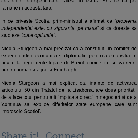
cetatenilor europeni care traiesc in Marea Britanie ca pot
ramane in aceasta tara.
In ce priveste Scotia, prim-ministrul a afirmat ca
“problema
independentei este, cu siguranta, pe masa”
si ca doreste sa
studieze
“toate optiunile”.
Nicola Sturgeon a mai precizat ca a constituit un comitet de
experti juridici, economici si diplomatici pentru a o consilia cu
privire la negocierile legate de Brexit, comitet ce se va reuni
pentru prima data joi, la Edinburgh.
Nicola Sturgeon a mai explicat ca, inainte de activarea
articolului 50 din Tratatul de la Lisabona, are doua prioritati:
de a face totul pentru a fi 'implicata direct' in negocieri si de a
'continua sa explice diferitelor state europene care sunt
interesele Scotiei'.
Share it!
Connect