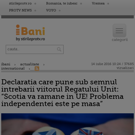
stirileprotv.ro
Romania, te iubesc
Vremea
PROTV NEWS
VOYO
ibani
actualitate
14 iulie 2016 10:24 / 37685
vizualizari
international
Declaratia care pune sub semnul
intrebarii viitorul Regatului Unit:
“Scotia va ramane in UE! Problema
independentei este pe masa”