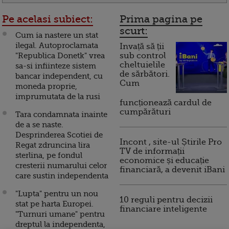
Pe acelasi subiect:
Prima pagina pe
scurt:
Cum ia nastere un stat
ilegal. Autoproclamata
Invață să ții
"Republica Donetk" vrea
sub control
cheltuielile
sa-si infiinteze sistem
de sărbători.
bancar independent, cu
Cum
moneda proprie,
imprumutata de la rusi
funcționează cardul de
cumpărături
Tara condamnata inainte
de a se naste.
Desprinderea Scotiei de
Incont , site-ul Știrile Pro
Regat zdruncina lira
TV de informații
sterlina, pe fondul
economice și educație
cresterii numarului celor
financiară, a devenit iBani
care sustin independenta
"Lupta" pentru un nou
10 reguli pentru decizii
stat pe harta Europei.
financiare inteligente
"Turnuri umane" pentru
dreptul la independenta,