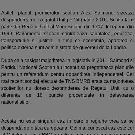
Astfel, planul premierului scotian Alex Salmond vizeaza
desprinderea de Regatul Unit pe 24 martie 2016. Scotia face
parte din Regatul Unit al Marii Britanii din 1707. Incepand din
1999, Parlamentul scotian controleaza sanatatea, educatia,
transporturile si justitia, in timp ce economia, apararea si
politica externa sunt administrate de guvernul de la Londra.
Dupa ce a casigat majoritatea in legislativ in 2011, Salmond si
Partidul National Scotian au inceput sa pregateasca planurile
pentru un referendum pentru dobandirea independentei. Cel
mai recent sondaj efectuat de TNS BMRB arata ca majoritatea
scotienilor nu doresc desprinderea de Regatul Unit, cu o
diferenta de 18 puncte procentuale in defavoarea
nationalistilor.
Acesta nu este singurul caz in care o regiune vrea sa se
desprinda de o tara europeana. Cel mai cunoscut caz este cel
al Cataloniei, insa BBC a realizat o lista pe care se regasesc