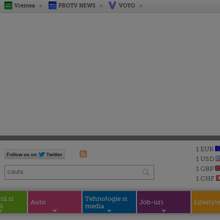
Vremea
PROTV NEWS
VOYO
1 EUR
1 USD
1 GBP
1 CHF
i si
Tehnologie si
Auto
Job-uri
Lifestyl
i
media