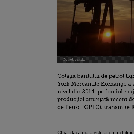
Petrol, sonda
Cotaţia barilului de petrol l
York Mercantile Exchange a a
nivel din 2014, pe fondul majo
producţiei anunţată recent de
de Petrol (OPEC), transmite 
Chiar dacă piaţa este acum echilibra