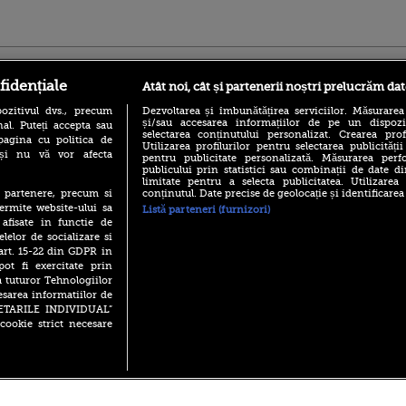
ro
foodstory.ro
Procinema.ro
fidențiale
Atât noi, cât și partenerii noștri prelucrăm dat
ozitivul dvs., precum
Dezvoltarea și îmbunătățirea serviciilor. Măsurarea
și/sau accesarea informațiilor de pe un dispoziti
al. Puteți accepta sau
selectarea conținutului personalizat. Crearea prof
pagina cu politica de
Utilizarea profilurilor pentru selectarea publicității
i și nu vă vor afecta
pentru publicitate personalizată. Măsurarea perfo
publicului prin statistici sau combinații de date di
limitate pentru a selecta publicitatea. Utilizarea
conținutul. Date precise de geolocație și identificarea
te partenere, precum si
(P) Descoperă Lumea
Emoții intense pe
ermite website-ului sa
Listă parteneri (furnizori)
Evenimentelor din România
Sebastian Stan! Iub
 afisate in functie de
cu Transilvania Events!
Annabelle, l-a făcu
elelor de socializare si
(P) Raku, gaming intens și o
 art. 15-22 din GDPR in
Din 14 septembrie
pauză binemeritată cu...
Popescu revine în 
pot fi exercitate prin
pizza Guseppe
principal la Pro T
a tuturor Tehnologiilor
(P) Poți folosi bonurile de
esarea informatiilor de
La 88 de ani și du
masă pentru a comanda
SETARILE INDIVIDUAL”
carieră fabuloasă î
mâncare acasă? Lista
cookie strict necesare
Anthony Hopkins 
aplicațiilor care le acceptă
lansează oficial î
 2026 PRO TV S.R.L |
Politica de Cookie
|
Politica Confidential