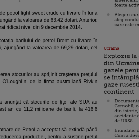
americani,
foarte acti
 de petrol light sweet crude cu livrare în luna
Alegeri eu
aleg condu
jungând la valoarea de 63,42 dolari. Anterior,
care este m
mai ridicat nivel din 9 decembrie 2014.
taţia barilului de petrol Brent cu livrare în
i, ajungând la valoarea de 69,29 dolari, cel
Ucraina
Explozie la
din Ucraina
gazele pent
ea stocurilor au sprijinit creşterea preţului
se întâmplă 
am O'Loughlin, de la firma australiană Rivkin
gaze ruseșt
continent
Documente d
n a anunţat că stocurile de ţiţei ale SUA au
Cernobîl, c
st an cu 11,2 milioane de barili, la 416,6
din istorie,
accidente 
de URSS
atoare de Petrol a acceptat să extindă până
Inundație d
Cum a deve
 reducerea producţiei, pentru a susţine preţul