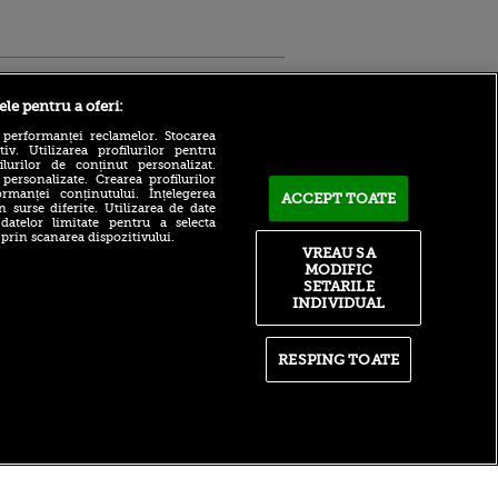
Sport.ro
ele pentru a oferi:
 performanței reclamelor. Stocarea
v. Utilizarea profilurilor pentru
ilurilor de conținut personalizat.
 personalizate. Crearea profilurilor
rmanței conținutului. Înțelegerea
ACCEPT TOATE
n surse diferite. Utilizarea de date
 datelor limitate pentru a selecta
 prin scanarea dispozitivului.
Atmosferă din altă lume la
ntru
VREAU SA
prezentarea lui Mohamed
ita lui,
MODIFIC
Salah la Trabzonspor pe
t tată!
SETARILE
Papara Park
INDIVIDUAL
, Adela
A plecat de la Manchester
rol
City pentru 50.000.000€ și a
V
semnat cu alt club din
RESPING TOATE
Premier League!
pă o
n film, Sir
După 15 ani la Fiorentina,
se
fratele lui Matteo Duțu de la
n muzică
Dinamo a semnat și el în
România!
itate
|
RSS