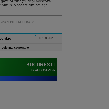
 gazelor rusești, deși Moscova
sibilul s-o scoată din ecuație
Ads by INTERNET PROTV
ncont.ro
07.08.2026
cele mai comentate