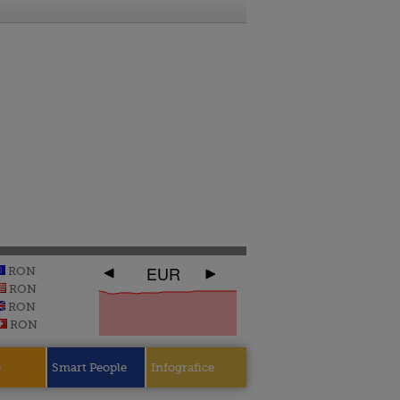
EUR
RON
RON
RON
RON
e
Smart People
Infografice