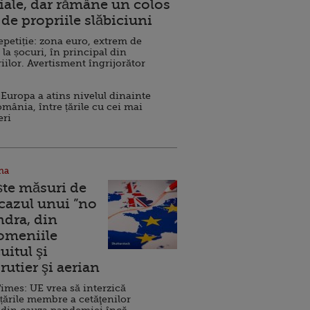
ale, dar rămâne un colos
de propriile slăbiciuni
repetiție: zona euro, extrem de
 la șocuri, în principal din
iilor. Avertisment îngrijorător
Europa a atins nivelul dinainte
omânia, între țările cu cei mai
eri
na
ște măsuri de
 cazul unui ”no
ndra, din
Domeniile
uitul şi
rutier şi aerian
imes: UE vrea să interzică
 țările membre a cetăţenilor