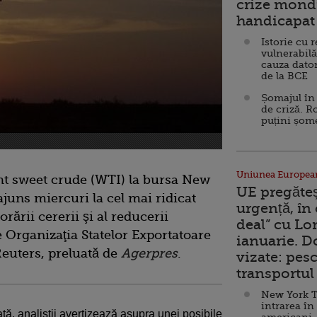
crize mondi
handicapat 
Istorie cu 
vulnerabilă
cauza dator
de la BCE
Șomajul în 
de criză. R
puțini șom
Uniunea Europea
ight sweet crude (WTI) la bursa New
UE pregăte
juns miercuri la cel mai ridicat
urgență, în
rării cererii şi al reducerii
deal” cu Lo
 Organizaţia Statelor Exportatoare
ianuarie. 
Reuters, preluată de
Agerpres
.
vizate: pesc
transportul 
New York T
intrarea în
tă, analiştii avertizează asupra unei posibile