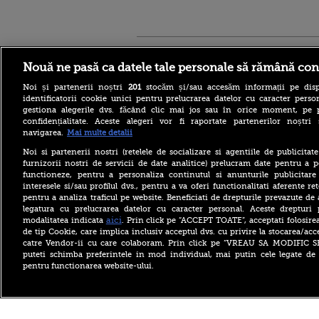
Stirileprotv.ro
ilike-it.
Nouă ne pasă ca datele tale personale să rămână con
Noi și partenerii noștri
201
stocăm și/sau accesăm informații pe disp
identificatorii cookie unici pentru prelucrarea datelor cu caracter person
gestiona alegerile dvs. făcând clic mai jos sau în orice moment, pe 
confidențialitate. Aceste alegeri vor fi raportate partenerilor noștr
navigarea.
Mai multe detalii
Reacția MAE după ce o
româncă a fost arestată în
Noi si partenerii nostri (retelele de socializare si agentiile de publicita
Germania pentru spionaj în
furnizorii nostri de servicii de date analitice) prelucram date pentru a p
favoarea Rusiei
functioneze, pentru a personaliza continutul si anunturile publicitare
interesele si/sau profilul dvs., pentru a va oferi functionalitati aferente ret
Alerta West Nile: două
pentru a analiza traficul pe website. Beneficiati de drepturile prevazute de
persoane au murit, iar
legatura cu prelucrarea datelor cu caracter personal. Aceste drepturi 
numărul cazurilor a ajuns la
10. Măsurile de protecție
aici
modalitatea indicata
. Prin click pe “ACCEPT TOATE”, acceptati folosire
împotriva țânțarilor
de tip Cookie, care implica inclusiv acceptul dvs. cu privire la stocarea/acc
catre Vendor-ii cu care colaboram. Prin click pe “VREAU SA MODIFIC 
Ce le-a spus Donald Trump
puteti schimba preferintele in mod individual, mai putin cele legate de 
donatorilor despre
pentru functionarea website-ului.
succesorul său pentru
alegerile din 2028. Pe cine a
ales între Rubio și Vance
Copyright ©