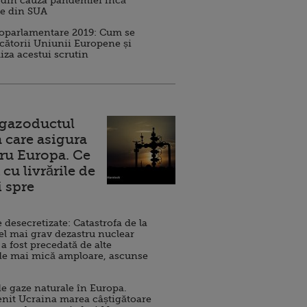
 din cauza pandemiei încă
ve din SUA
roparlamentare 2019: Cum se
cătorii Uniunii Europene și
iza acestui scrutin
 gazoductul
 care asigura
ru Europa. Ce
cu livrările de
i spre
esecretizate: Catastrofa de la
el mai grav dezastru nuclear
 a fost precedată de alte
de mai mică amploare, ascunse
e gaze naturale în Europa.
nit Ucraina marea câștigătoare