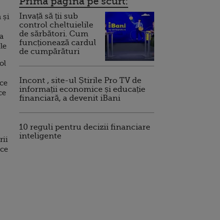
Prima pagina pe scurt:
Invață să ții sub
 și
control cheltuielile
de sărbători. Cum
a
funcționează cardul
le
de cumpărături
ol
Incont , site-ul Știrile Pro TV de
uce
informații economice și educație
ce
financiară, a devenit iBani
10 reguli pentru decizii financiare
inteligente
rii
ice