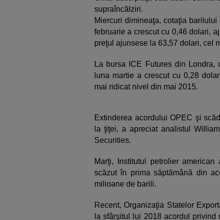
supraîncălziri.
Miercuri dimineaţa, cotaţia barilului
februarie a crescut cu 0,46 dolari, a
preţul ajunsese la 63,57 dolari, cel 
La bursa ICE Futures din Londra, co
luna martie a crescut cu 0,28 dolar
mai ridicat nivel din mai 2015.
Extinderea acordului OPEC şi scăder
la ţiţei, a apreciat analistul Willi
Securities.
Marţi, Institutul petrolier america
scăzut în prima săptămână din ace
milioane de barili.
Recent, Organizaţia Statelor Export
la sfârşitul lui 2018 acordul privind