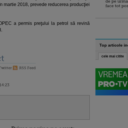
de pe urma
ă în martie 2018, prevede reducerea producţiei
face tot po
OPEC a permis preţului la petrol să revină
l.
Top articole i
t
cele mai citite
Twitter
RSS Feed
14:23