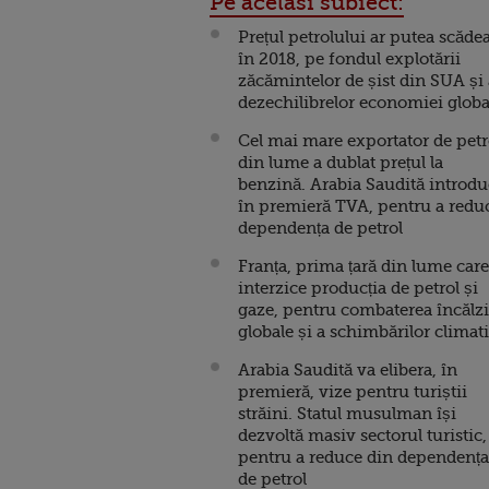
Pe acelasi subiect:
Prețul petrolului ar putea scădea
în 2018, pe fondul explotării
zăcămintelor de șist din SUA și 
dezechilibrelor economiei globa
Cel mai mare exportator de petr
din lume a dublat prețul la
benzină. Arabia Saudită introd
în premieră TVA, pentru a redu
dependența de petrol
Franța, prima țară din lume care
interzice producția de petrol și
gaze, pentru combaterea încălzi
globale și a schimbărilor climat
Arabia Saudită va elibera, în
premieră, vize pentru turiștii
străini. Statul musulman își
dezvoltă masiv sectorul turistic,
pentru a reduce din dependența
de petrol