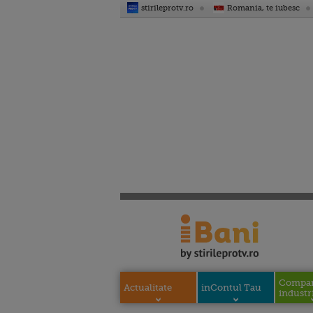
stirileprotv.ro
Romania, te iubesc
Compani
Actualitate
inContul Tau
industri