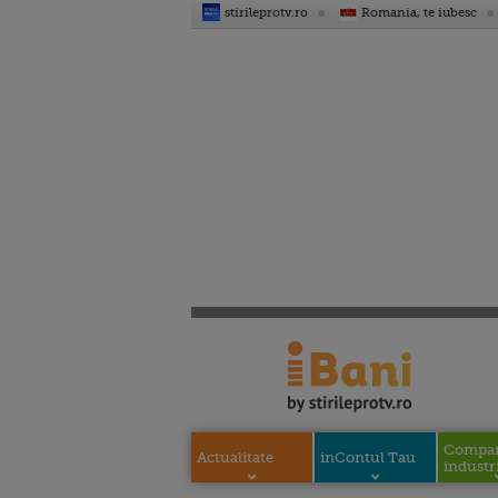
stirileprotv.ro
Romania, te iubesc
Compani
Actualitate
inContul Tau
industri