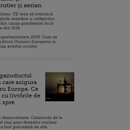
rutier şi aerian
imes: UE vrea să interzică
 țările membre a cetăţenilor
 din cauza pandemiei încă
ve din SUA
roparlamentare 2019: Cum se
cătorii Uniunii Europene și
iza acestui scrutin
 gazoductul
 care asigura
ru Europa. Ce
cu livrările de
i spre
esecretizate: Catastrofa de la
el mai grav dezastru nuclear
 a fost precedată de alte