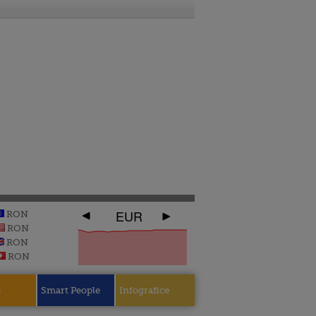
EUR
RON
RON
RON
RON
e
Smart People
Infografice