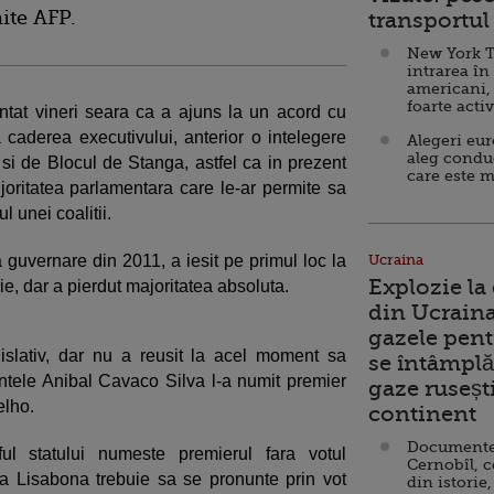
mite AFP.
transportul 
New York T
intrarea în
americani,
foarte acti
tat vineri seara ca a ajuns la un acord cu
a caderea executivului, anterior o intelegere
Alegeri eu
aleg condu
a si de Blocul de Stanga, astfel ca in prezent
care este m
joritatea parlamentara care le-ar permite sa
 unei coalitii.
a guvernare din 2011, a iesit pe primul loc la
Ucraina
Explozie la
ie, dar a pierdut majoritatea absoluta.
din Ucraina
gazele pent
islativ, dar nu a reusit la acel moment sa
se întâmplă 
intele Anibal Cavaco Silva l-a numit premier
gaze ruseșt
elho.
continent
Documente d
ful statului numeste premierul fara votul
Cernobîl, c
 la Lisabona trebuie sa se pronunte prin vot
din istorie,