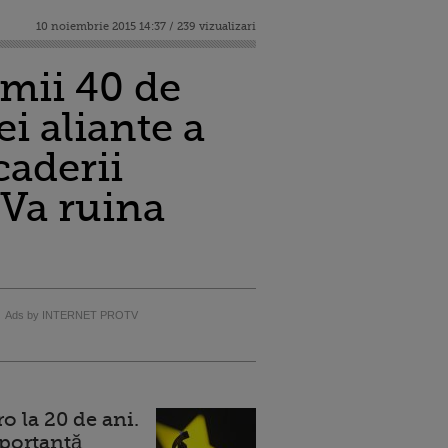
10 noiembrie 2015 14:37 / 239 vizualizari
imii 40 de
ei aliante a
caderii
 Va ruina
Ads by INTERNET PROTV
 la 20 de ani.
portantă