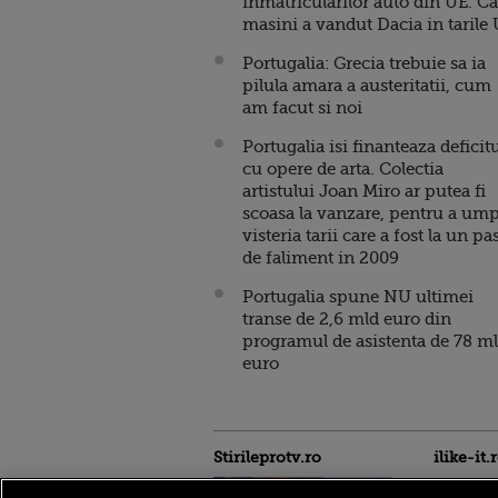
inmatricularilor auto din UE. Ca
masini a vandut Dacia in tarile
Portugalia: Grecia trebuie sa ia
pilula amara a austeritatii, cum
am facut si noi
Portugalia isi finanteaza deficit
cu opere de arta. Colectia
artistului Joan Miro ar putea fi
scoasa la vanzare, pentru a ump
visteria tarii care a fost la un pa
de faliment in 2009
Portugalia spune NU ultimei
transe de 2,6 mld euro din
programul de asistenta de 78 ml
euro
Stirileprotv.ro
ilike-it.