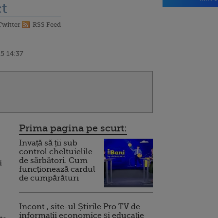
t
Twitter
RSS Feed
5 14:37
Prima pagina pe scurt:
Invață să ții sub
control cheltuielile
de sărbători. Cum
i
funcționează cardul
de cumpărături
Incont , site-ul Știrile Pro TV de
informații economice și educație