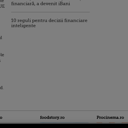
te
financiară, a devenit iBani
 UE
10 reguli pentru decizii financiare
inteligente
ul
le
s
d.
ro
foodstory.ro
Procinema.ro