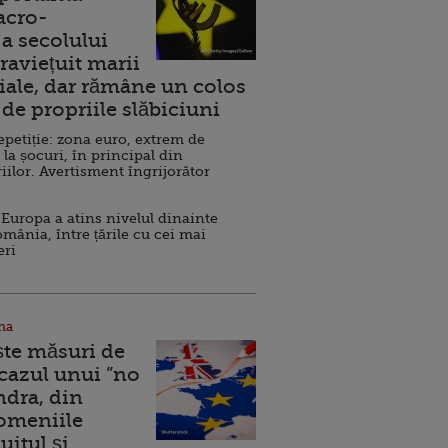
acro-
a secolului
raviețuit marii
ale, dar rămâne un colos
de propriile slăbiciuni
repetiție: zona euro, extrem de
 la șocuri, în principal din
iilor. Avertisment îngrijorător
Europa a atins nivelul dinainte
omânia, între țările cu cei mai
eri
na
ște măsuri de
 cazul unui ”no
ndra, din
Domeniile
uitul şi