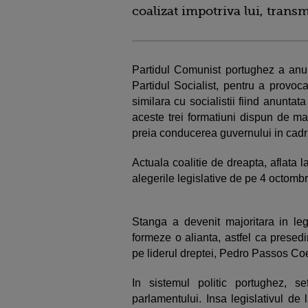
coalizat impotriva lui, trans
Partidul Comunist portughez a anun
Partidul Socialist, pentru a provoc
similara cu socialistii fiind anuntat
aceste trei formatiuni dispun de ma
preia conducerea guvernului in cadrul
Actuala coalitie de dreapta, aflata l
alegerile legislative de pe 4 octombr
Stanga a devenit majoritara in leg
formeze o alianta, astfel ca presed
pe liderul dreptei, Pedro Passos Co
In sistemul politic portughez, se
parlamentului. Insa legislativul de