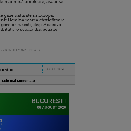
de mai mică amploare, ascunse
e gaze naturale în Europa.
nit Ucraina marea câștigătoare
 gazelor rusești, deși Moscova
sibilul s-o scoată din ecuație
Ads by INTERNET PROTV
ncont.ro
06.08.2026
cele mai comentate