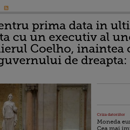
entru prima data in ult
ata cu un executiv al un
ierul Coelho, inaintea 
 guvernului de dreapta:
Criza datoriilor
Moneda euro
Cea mai im