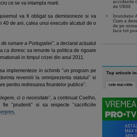
accidente 
cru ce se va intampla marti.
de URSS
guvernul va fi obligat sa demisioneze si va
Inundație d
Cum a deve
i 40 de ani, calea unui executiv alcatuit de o
de pe urma
face tot po
 de ruinare a Portugaliei"
, a declarat actualul
a ca doresc sa renunte la politica de rigoare
rnationali in timpul crizei din anul 2011.
e sa implementeze in schimb "un program pe
Top articole i
dorinta revenirii la omniprezenta statului" si
re pentru redresarea finantelor publice".
cele mai citite
legere, ci o necesitate"
, a continuat Coelho,
fie "prudenti" si sa respecte "sacrificiile
erpres.