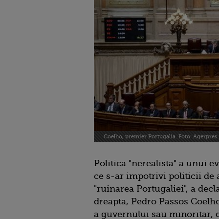
Coelho, premier Portugalia. Foto: Agerpres
Politica "nerealista" a unui e
ce s-ar impotrivi politicii de
"ruinarea Portugaliei", a dec
dreapta, Pedro Passos Coelho,
a guvernului sau minoritar, 