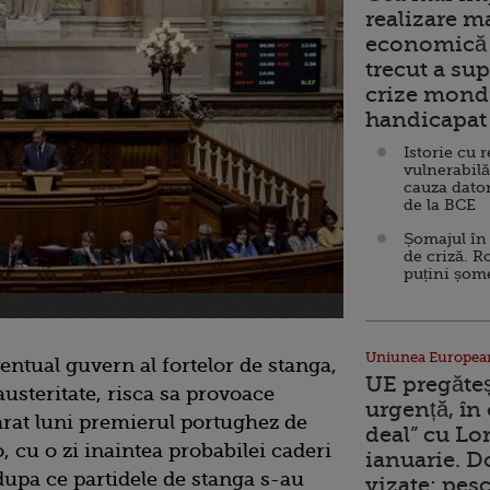
realizare m
economică 
trecut a sup
crize mondi
handicapat 
Istorie cu 
vulnerabilă
cauza dator
de la BCE
Șomajul în 
de criză. R
puțini șom
Uniunea Europea
ventual guvern al fortelor de stanga,
UE pregăte
 austeritate, risca sa provoace
urgență, în
larat luni premierul portughez de
deal” cu Lo
 cu o zi inaintea probabilei caderi
ianuarie. 
dupa ce partidele de stanga s-au
vizate: pesc