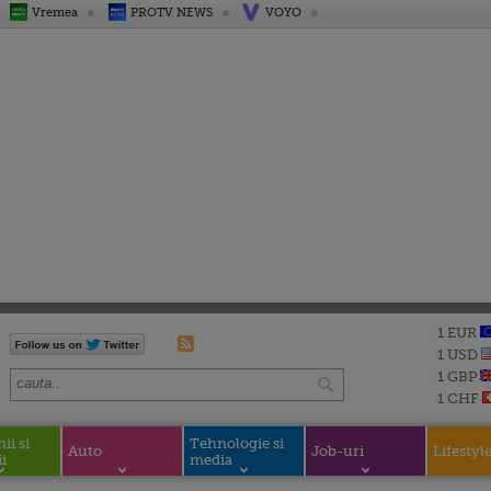
Vremea
PROTV NEWS
VOYO
1 EUR
1 USD
1 GBP
1 CHF
i si
Tehnologie si
Auto
Job-uri
Lifestyl
i
media