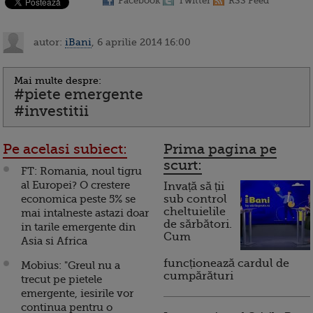
Facebook
Twitter
RSS Feed
autor:
iBani
, 6 aprilie 2014 16:00
Mai multe despre:
#piete emergente
#investitii
Pe acelasi subiect:
Prima pagina pe
scurt:
FT: Romania, noul tigru
al Europei? O crestere
Invață să ții
economica peste 5% se
sub control
cheltuielile
mai intalneste astazi doar
de sărbători.
in tarile emergente din
Cum
Asia si Africa
funcționează cardul de
Mobius: "Greul nu a
cumpărături
trecut pe pietele
emergente, iesirile vor
continua pentru o