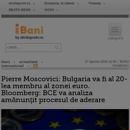
stirileprotv.ro
Romania, te iubesc
Vremea
PROTV NEWS
VOYO
ibani
actualitate
27 aprilie 2018 12:39 / 36302
vizualizari
international
Pierre Moscovici: Bulgaria va fi al 20-
lea membru al zonei euro.
Bloomberg: BCE va analiza
amănunţit procesul de aderare