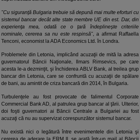
"Cu siguranţă Bulgaria trebuie să depună mai multe eforturi cu
sistemul bancar decât alte state membre UE din est. Dar, din
experienţa mea, odată ce o ţară îndeplineşte criteriile
nominale, cererea sa nu este respinsă"
, a afirmat Raffaella
Tenconi, economist la ADA Economics Ltd. în Londra.
Problemele din Letonia, implicând acuzaţii de mită la adresa
guvernatorul Băncii Naţionale, Ilmars Rimsevics, pe care
acesta le-a dezminţit, şi închiderea ABLV Bank, al treilea grup
bancar din Letonia, care se confruntă cu acuzaţii de spălare
de bani, au amintit de criza bancară din 2014, în Bulgaria.
Turbulenţele au fost provocate de falimentul Corporate
Commercial Bank AD, al patrulea grup bancar al ţării. Ulterior,
doi foşti guvernatori ai Băncii Centrale a Bulgariei au fost
acuzaţi că nu au supervizat corespunzător sistemul bancar.
Nu există nici o legătură între evenimentele din Letonia şi
cererea de aderare la ERM II, se arată într-un mail al Băncii