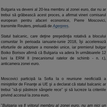
Bulgaria va deveni al 20-lea membru al zonei euro, dar nu ar
trebui să grăbească acest proces, a afirmat vineri comisarul
european pentru afaceri economice, Pierre Moscovici,
transmite Reuters, preluată de
Agerpres
.
Statul balcanic, care deţine preşedinţia rotativă a blocului
comunitar în perioada ianuarie-iunie 2018, îşi accelerează
eforturile de adoptare a monedei unice, iar premierul bulgar
Boiko Borisov afirmă că Bulgaria va adera în următoarele 12
luni la ERM II (mecanismul ratelor de schimb - n. r.),
anticamera zonei euro.
Moscovici participă la Sofia la o reuniune neoficială a
miniştrilor de Finanţe ai UE şi a declarat că statul balcanic ar
trebui "să-şi păstreze sângele rece" şi să lucreze la criteriile
privind accesul la zona euro.
"
Bulgaria va fi viitorul membru al zonei euro, nu am nici un