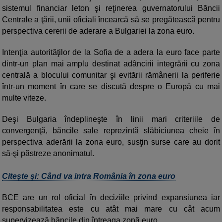
sistemul financiar leton şi reţinerea guvernatorului Băncii
Centrale a ţării, unii oficiali încearcă să se pregătească pentru
perspectiva cererii de aderare a Bulgariei la zona euro.
Intenţia autorităţilor de la Sofia de a adera la euro face parte
dintr-un plan mai amplu destinat adâncirii integrării cu zona
centrală a blocului comunitar şi evitării rămânerii la periferie
într-un moment în care se discută despre o Europă cu mai
multe viteze.
Deşi Bulgaria îndeplineşte în linii mari criteriile de
convergenţă, băncile sale reprezintă slăbiciunea cheie în
perspectiva aderării la zona euro, susţin surse care au dorit
să-şi păstreze anonimatul.
Citește și: Când va intra România în zona euro
BCE are un rol oficial în deciziile privind expansiunea iar
responsabilitatea este cu atât mai mare cu cât acum
supervizează băncile din întreaga zonă euro.