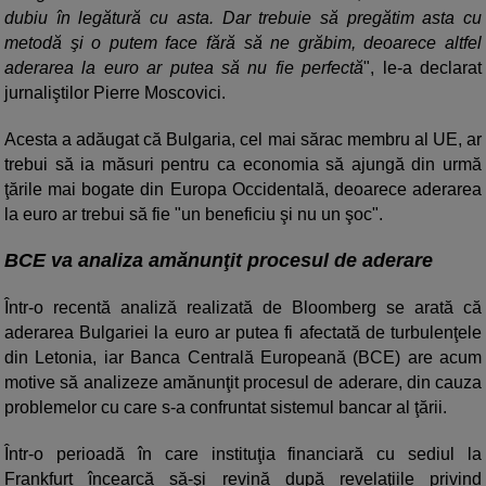
dubiu în legătură cu asta. Dar trebuie să pregătim asta cu
metodă şi o putem face fără să ne grăbim, deoarece altfel
aderarea la euro ar putea să nu fie perfectă
", le-a declarat
jurnaliştilor Pierre Moscovici.
Acesta a adăugat că Bulgaria, cel mai sărac membru al UE, ar
trebui să ia măsuri pentru ca economia să ajungă din urmă
ţările mai bogate din Europa Occidentală, deoarece aderarea
la euro ar trebui să fie "un beneficiu şi nu un şoc".
BCE va analiza amănunţit procesul de aderare
Într-o recentă analiză realizată de Bloomberg se arată că
aderarea Bulgariei la euro ar putea fi afectată de turbulenţele
din Letonia, iar Banca Centrală Europeană (BCE) are acum
motive să analizeze amănunţit procesul de aderare, din cauza
problemelor cu care s-a confruntat sistemul bancar al ţării.
Într-o perioadă în care instituţia financiară cu sediul la
Frankfurt încearcă să-şi revină după revelaţiile privind