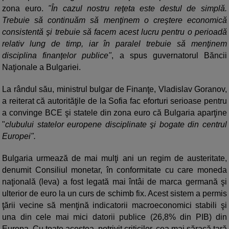
zona euro.
"În cazul nostru reţeta este destul de simplă.
Trebuie să continuăm să menţinem o creştere economică
consistentă şi trebuie să facem acest lucru pentru o perioadă
relativ lung de timp, iar în paralel trebuie să menţinem
disciplina finanţelor publice"
, a spus guvernatorul Băncii
Naţionale a Bulgariei.
La rândul său, ministrul bulgar de Finanţe, Vladislav Goranov,
a reiterat că autorităţile de la Sofia fac eforturi serioase pentru
a convinge BCE şi statele din zona euro că Bulgaria aparţine
"
clubului statelor europene disciplinate şi bogate din centrul
Europei".
Bulgaria urmează de mai mulţi ani un regim de austeritate,
denumit Consiliul monetar, în conformitate cu care moneda
naţională (leva) a fost legată mai întâi de marca germană şi
ulterior de euro la un curs de schimb fix. Acest sistem a permis
ţării vecine să menţină indicatorii macroeconomici stabili şi
una din cele mai mici datorii publice (26,8% din PIB) din
Europa. Cu toate acestea, potrivit criticilor, cea mai săracă ţară