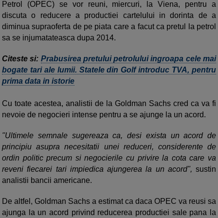
Petrol (OPEC) se vor reuni, miercuri, la Viena, pentru a
discuta o reducere a productiei cartelului in dorinta de a
diminua supraoferta de pe piata care a facut ca pretul la petrol
sa se injumatateasca dupa 2014.
Citeste si:
Prabusirea pretului petrolului ingroapa cele mai
bogate tari ale lumii. Statele din Golf introduc TVA, pentru
prima data in istorie
Cu toate acestea, analistii de la Goldman Sachs cred ca va fi
nevoie de negocieri intense pentru a se ajunge la un acord.
"Ultimele semnale sugereaza ca, desi exista un acord de
principiu asupra necesitatii unei reduceri, considerente de
ordin politic precum si negocierile cu privire la cota care va
reveni fiecarei tari impiedica ajungerea la un acord",
sustin
analistii bancii americane.
De altfel, Goldman Sachs a estimat ca daca OPEC va reusi sa
ajunga la un acord privind reducerea productiei sale pana la