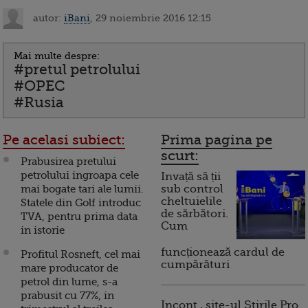
autor:
iBani
, 29 noiembrie 2016 12:15
Mai multe despre:
#pretul petrolului
#OPEC
#Rusia
Pe acelasi subiect:
Prima pagina pe
scurt:
Prabusirea pretului
petrolului ingroapa cele
Invață să ții
mai bogate tari ale lumii.
sub control
cheltuielile
Statele din Golf introduc
de sărbători.
TVA, pentru prima data
Cum
in istorie
funcționează cardul de
Profitul Rosneft, cel mai
cumpărături
mare producator de
petrol din lume, s-a
prabusit cu 77%, in
Incont , site-ul Știrile Pro