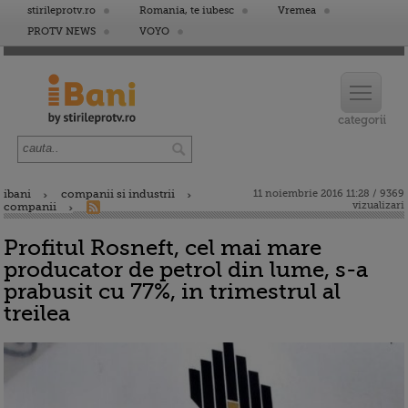
stirileprotv.ro
Romania, te iubesc
Vremea
PROTV NEWS
VOYO
ibani
companii si industrii
11 noiembrie 2016 11:28 / 9369
vizualizari
companii
Profitul Rosneft, cel mai mare
producator de petrol din lume, s-a
prabusit cu 77%, in trimestrul al
treilea