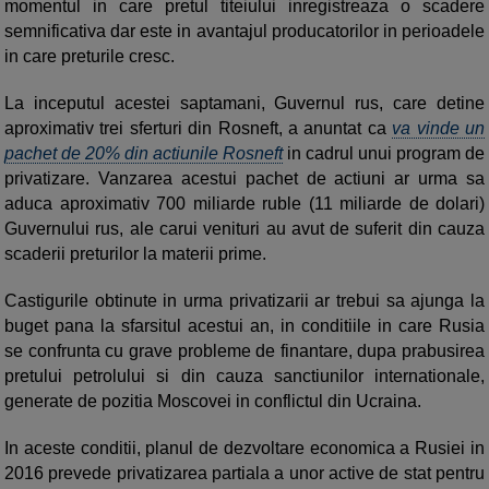
momentul in care pretul titeiului inregistreaza o scadere
semnificativa dar este in avantajul producatorilor in perioadele
in care preturile cresc.
La inceputul acestei saptamani, Guvernul rus, care detine
aproximativ trei sferturi din Rosneft, a anuntat ca
va vinde un
pachet de 20% din actiunile Rosneft
in cadrul unui program de
privatizare. Vanzarea acestui pachet de actiuni ar urma sa
aduca aproximativ 700 miliarde ruble (11 miliarde de dolari)
Guvernului rus, ale carui venituri au avut de suferit din cauza
scaderii preturilor la materii prime.
Castigurile obtinute in urma privatizarii ar trebui sa ajunga la
buget pana la sfarsitul acestui an, in conditiile in care Rusia
se confrunta cu grave probleme de finantare, dupa prabusirea
pretului petrolului si din cauza sanctiunilor internationale,
generate de pozitia Moscovei in conflictul din Ucraina.
In aceste conditii, planul de dezvoltare economica a Rusiei in
2016 prevede privatizarea partiala a unor active de stat pentru