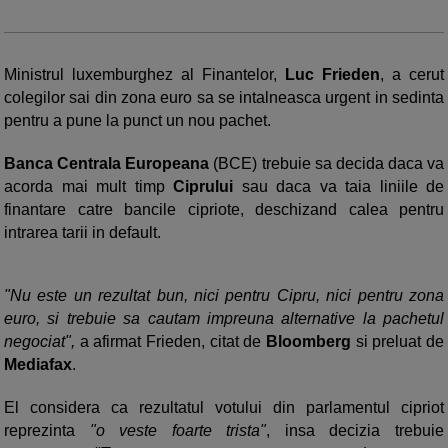
Ministrul luxemburghez al Finantelor,
Luc Frieden
, a cerut
colegilor sai din zona euro sa se intalneasca urgent in sedinta
pentru a pune la punct un nou pachet.
Banca Centrala Europeana
(BCE) trebuie sa decida daca va
acorda mai mult timp
Ciprului
sau daca va taia liniile de
finantare catre bancile cipriote, deschizand calea pentru
intrarea tarii in default.
"Nu este un rezultat bun, nici pentru Cipru, nici pentru zona
euro, si trebuie sa cautam impreuna alternative la pachetul
negociat",
a afirmat Frieden, citat de
Bloomberg
si preluat de
Mediafax
.
El considera ca rezultatul votului din parlamentul cipriot
reprezinta
"o veste foarte trista"
, insa decizia trebuie