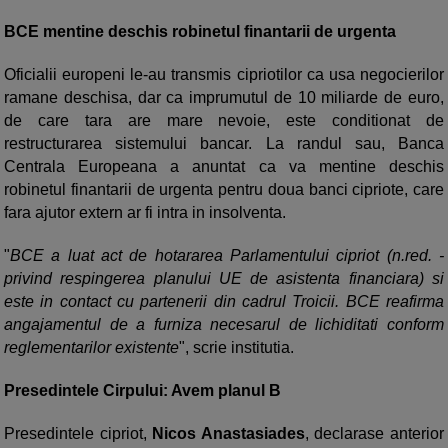
BCE mentine deschis robinetul finantarii de urgenta
Oficialii europeni le-au transmis cipriotilor ca usa negocierilor
ramane deschisa, dar ca imprumutul de 10 miliarde de euro,
de care tara are mare nevoie, este conditionat de
restructurarea sistemului bancar. La randul sau, Banca
Centrala Europeana a anuntat ca va mentine deschis
robinetul finantarii de urgenta pentru doua banci cipriote, care
fara ajutor extern ar fi intra in insolventa.
"
BCE a luat act de hotararea Parlamentului cipriot (n.red. -
privind respingerea planului UE de asistenta financiara) si
este in contact cu partenerii din cadrul Troicii. BCE reafirma
angajamentul de a furniza necesarul de lichiditati conform
reglementarilor existente
", scrie institutia.
Presedintele Cirpului: Avem planul B
Presedintele cipriot,
Nicos Anastasiades
, declarase anterior