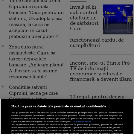
Tarile care pot lua urma
Ciprului in spirala
Invață să ții
bancara. "Daca pentru un
sub control
cheltuielile
stat mic, UE adopta o asa
de sărbători.
masura, la ce sa ne
Cum
asteptam in cazul
prabusirii unei puteri?"
funcționează cardul de
cumpărături
Zona euro nu se
razgandeste. Cipru sa
taxeze depozitele
Incont , site-ul Știrile Pro
bancare. „Aplicam planul
TV de informații
A. Fiecare sa-si asume
economice și educație
responsabilitatile"
financiară, a devenit iBani
Conditiile salvarii
Ciprului, lectia pe care
10 reguli pentru decizii
Germania a dat-o
financiare inteligente
Europei, ca sa arate cine
Nouă ne pasă ca datele tale personale să rămână confidențiale
detine puterea
Noi și partenerii noștri
201
stocăm și/sau accesăm informații pe dispozitivul dvs., precum identificatorii
cookie unici pentru prelucrarea datelor cu caracter personal. Puteți accepta sau gestiona alegerile dvs.
făcând clic mai jos sau în orice moment, pe pagina cu politica de confidențialitate. Aceste alegeri vor fi
Costurile de asigurare a
raportate partenerilor noștri și nu vă vor afecta navigarea.
Mai multe detalii
Noi si partenerii nostri (retelele de socializare si agentiile de publicitate partenere, precum si furnizorii
datoriei Ciprului au
nostri de servicii de date analitice) prelucram date pentru a permite website-ului sa functioneze, pentru a
personaliza continutul si anunturile publicitare afisate in functie de interesele si/sau profilul dvs., pentru a
crescut azi de sapte ori.
va oferi functionalitati aferente retelelor de socializare si pentru a analiza traficul pe website. Beneficiati