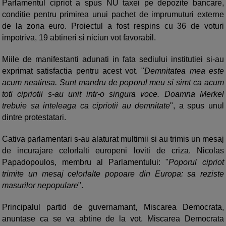
Parlamentul cipriot a spus NU taxei pe depozite bancare,
conditie pentru primirea unui pachet de imprumuturi externe
de la zona euro. Proiectul a fost respins cu 36 de voturi
impotriva, 19 abtineri si niciun vot favorabil.
Miile de manifestanti adunati in fata sediului institutiei si-au
exprimat satisfactia pentru acest vot. "
Demnitatea mea este
acum neatinsa. Sunt mandru de poporul meu si simt ca acum
toti cipriotii s-au unit intr-o singura voce. Doamna Merkel
trebuie sa inteleaga ca cipriotii au demnitate
", a spus unul
dintre protestatari.
Cativa parlamentari s-au alaturat multimii si au trimis un mesaj
de incurajare celorlalti europeni loviti de criza. Nicolas
Papadopoulos, membru al Parlamentului: "
Poporul cipriot
trimite un mesaj celorlalte popoare din Europa: sa reziste
masurilor nepopulare
".
Principalul partid de guvernamant, Miscarea Democrata,
anuntase ca se va abtine de la vot. Miscarea Democrata