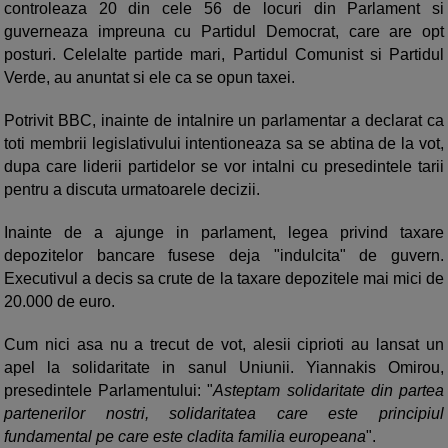
controleaza 20 din cele 56 de locuri din Parlament si
guverneaza impreuna cu Partidul Democrat, care are opt
posturi. Celelalte partide mari, Partidul Comunist si Partidul
Verde, au anuntat si ele ca se opun taxei.
Potrivit BBC, inainte de intalnire un parlamentar a declarat ca
toti membrii legislativului intentioneaza sa se abtina de la vot,
dupa care liderii partidelor se vor intalni cu presedintele tarii
pentru a discuta urmatoarele decizii.
Inainte de a ajunge in parlament, legea privind taxare
depozitelor bancare fusese deja "indulcita" de guvern.
Executivul a decis sa crute de la taxare depozitele mai mici de
20.000 de euro.
Cum nici asa nu a trecut de vot, alesii ciprioti au lansat un
apel la solidaritate in sanul Uniunii. Yiannakis Omirou,
presedintele Parlamentului: "
Asteptam solidaritate din partea
partenerilor nostri, solidaritatea care este principiul
fundamental pe care este cladita familia europeana
".