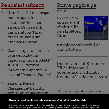
Pe acelasi subiect:
Prima pagina pe
scurt:
Numele celui mai bogat
roman apare in
Invață să ții
documentele Panama
sub control
cheltuielile
Papers. Cum si-ar fi
de sărbători.
transferat Ion Tiriac
Cum
averea in statul din
America Centrala
funcționează cardul de
cumpărături
Goana dupa romanii cu
bani depozitati in
paradisuri fiscale. ANAF
Incont , site-ul Știrile Pro
si DIICOT verifica
TV de informații
informatiile aparute in
economice și educație
dosarul "Panama Papers"
financiară, a devenit iBani
Panama Papers:
Clasamentul bancilor
10 reguli pentru decizii
care si-au ajutat clientii
financiare inteligente
sa ruleze bani prin
Nouă ne pasă ca datele tale personale să rămână confidențiale
societati din paradisuri
Noi și partenerii noștri
201
stocăm și/sau accesăm informații pe dispozitivul dvs., precum identificatorii
fiscale. Topul, condus de
cookie unici pentru prelucrarea datelor cu caracter personal. Puteți accepta sau gestiona alegerile dvs.