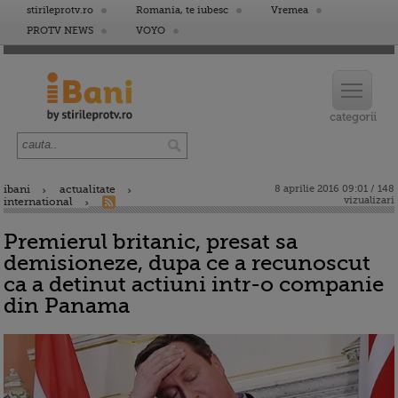
stirileprotv.ro
Romania, te iubesc
Vremea
PROTV NEWS
VOYO
ibani
actualitate
8 aprilie 2016 09:01 / 148
vizualizari
international
Premierul britanic, presat sa
demisioneze, dupa ce a recunoscut
ca a detinut actiuni intr-o companie
din Panama