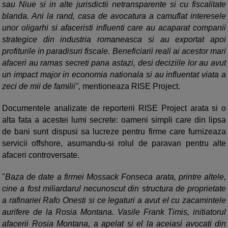
sau Niue si in alte jurisdictii netransparente si cu fiscalitate
blanda. Ani la rand, casa de avocatura a camuflat interesele
unor oligarhi si afaceristi influenti care au acaparat companii
strategice din industria romaneasca si au exportat apoi
profiturile in paradisuri fiscale. Beneficiarii reali ai acestor mari
afaceri au ramas secreti pana astazi, desi deciziile lor au avut
un impact major in economia nationala si au influentat viata a
zeci de mii de familii",
mentioneaza RISE Project.
Documentele analizate de reporterii RISE Project arata si o
alta fata a acestei lumi secrete: oameni simpli care din lipsa
de bani sunt dispusi sa lucreze pentru firme care furnizeaza
servicii offshore, asumandu-si rolul de paravan pentru alte
afaceri controversate.
"
Baza de date a firmei Mossack Fonseca arata, printre altele,
cine a fost miliardarul necunoscut din structura de proprietate
a rafinariei Rafo Onesti si ce legaturi a avut el cu zacamintele
aurifere de la Rosia Montana. Vasile Frank Timis, initiatorul
afacerii Rosia Montana, a apelat si el la aceiasi avocati din