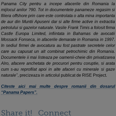
Panama City pentru a incepe afacerile din Romania la
mijlocul anilor ?90. Tot in documentele panameze regasim si
filiera offshore prin care este controlata o alta mina importanta
de aur din Muntii Apuseni dar si alte firme active in extractia
petrolului si gazelor naturale. Vasile Frank Timis a folosit firma
Castle Europa Limited, infiintata in Bahamas de avocatii
Mossack Fonseca, in afacerile demarate in Romania in 1997.
In sediul firmei de avocatura au fost pastrate secretele celor
care au capusat un alt combinat petrochimic din Romania.
Documentele ii mai listeaza pe oamenii-cheie din privatizarea
Alro, afacere anchetata de procurori pentru coruptie, si arata
cum s-au reprofilat apoi in alte afaceri cu minerale si gaze
naturale"
, precizeaza in articolul publicat de RISE Project.
Citeste aici mai multe despre romanii din dosarul
“Panama Papers”.
Share it!
Connect