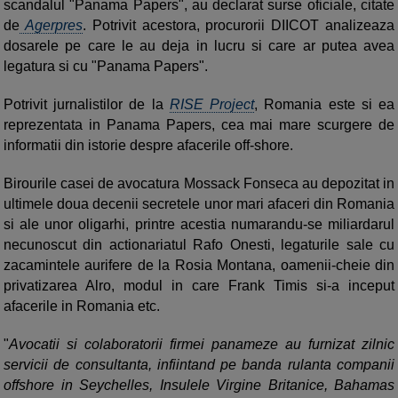
scandalul "Panama Papers", au declarat surse oficiale, citate
de
Agerpres
. Potrivit acestora, procurorii DIICOT analizeaza
dosarele pe care le au deja in lucru si care ar putea avea
legatura si cu "Panama Papers".
Potrivit jurnalistilor de la
RISE Project
, Romania este si ea
reprezentata in Panama Papers, cea mai mare scurgere de
informatii din istorie despre afacerile off-shore.
Birourile casei de avocatura Mossack Fonseca au depozitat in
ultimele doua decenii secretele unor mari afaceri din Romania
si ale unor oligarhi, printre acestia numarandu-se miliardarul
necunoscut din actionariatul Rafo Onesti, legaturile sale cu
zacamintele aurifere de la Rosia Montana, oamenii-cheie din
privatizarea Alro, modul in care Frank Timis si-a inceput
afacerile in Romania etc.
"
Avocatii si colaboratorii firmei panameze au furnizat zilnic
servicii de consultanta, infiintand pe banda rulanta companii
offshore in Seychelles, Insulele Virgine Britanice, Bahamas