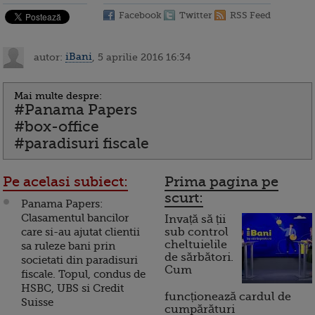
Facebook
Twitter
RSS Feed
autor:
iBani
, 5 aprilie 2016 16:34
Mai multe despre:
#Panama Papers
#box-office
#paradisuri fiscale
Pe acelasi subiect:
Prima pagina pe
scurt:
Panama Papers:
Clasamentul bancilor
Invață să ții
care si-au ajutat clientii
sub control
cheltuielile
sa ruleze bani prin
de sărbători.
societati din paradisuri
Cum
fiscale. Topul, condus de
HSBC, UBS si Credit
funcționează cardul de
Suisse
cumpărături