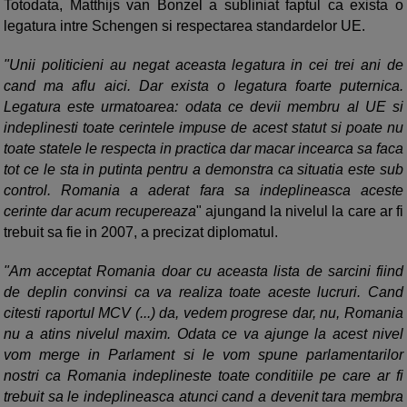
Totodata, Matthijs van Bonzel a subliniat faptul ca exista o
legatura intre Schengen si respectarea standardelor UE.
"Unii politicieni au negat aceasta legatura in cei trei ani de
cand ma aflu aici. Dar exista o legatura foarte puternica.
Legatura este urmatoarea: odata ce devii membru al UE si
indeplinesti toate cerintele impuse de acest statut si poate nu
toate statele le respecta in practica dar macar incearca sa faca
tot ce le sta in putinta pentru a demonstra ca situatia este sub
control. Romania a aderat fara sa indeplineasca aceste
cerinte dar acum recupereaza
" ajungand la nivelul la care ar fi
trebuit sa fie in 2007, a precizat diplomatul.
"Am acceptat Romania doar cu aceasta lista de sarcini fiind
de deplin convinsi ca va realiza toate aceste lucruri. Cand
citesti raportul MCV (...) da, vedem progrese dar, nu, Romania
nu a atins nivelul maxim. Odata ce va ajunge la acest nivel
vom merge in Parlament si le vom spune parlamentarilor
nostri ca Romania indeplineste toate conditiile pe care ar fi
trebuit sa le indeplineasca atunci cand a devenit tara membra