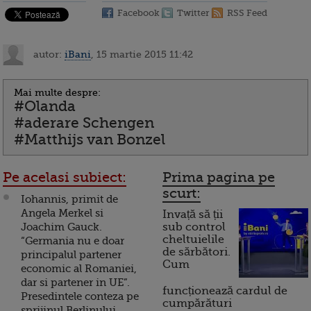
Facebook
Twitter
RSS Feed
autor:
iBani
, 15 martie 2015 11:42
Mai multe despre:
#Olanda
#aderare Schengen
#Matthijs van Bonzel
Pe acelasi subiect:
Prima pagina pe
scurt:
Iohannis, primit de
Angela Merkel si
Invață să ții
Joachim Gauck.
sub control
cheltuielile
“Germania nu e doar
de sărbători.
principalul partener
Cum
economic al Romaniei,
dar si partener in UE”.
funcționează cardul de
Presedintele conteza pe
cumpărături
sprijinul Berlinului