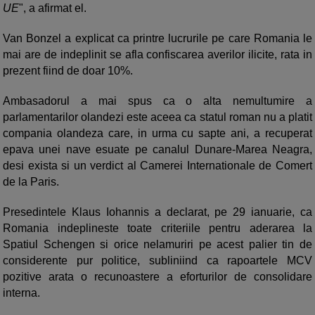
UE
", a afirmat el.
Van Bonzel a explicat ca printre lucrurile pe care Romania le
mai are de indeplinit se afla confiscarea averilor ilicite, rata in
prezent fiind de doar 10%.
Ambasadorul a mai spus ca o alta nemultumire a
parlamentarilor olandezi este aceea ca statul roman nu a platit
compania olandeza care, in urma cu sapte ani, a recuperat
epava unei nave esuate pe canalul Dunare-Marea Neagra,
desi exista si un verdict al Camerei Internationale de Comert
de la Paris.
Presedintele Klaus Iohannis a declarat, pe 29 ianuarie, ca
Romania indeplineste toate criteriile pentru aderarea la
Spatiul Schengen si orice nelamuriri pe acest palier tin de
considerente pur politice, subliniind ca rapoartele MCV
pozitive arata o recunoastere a eforturilor de consolidare
interna.