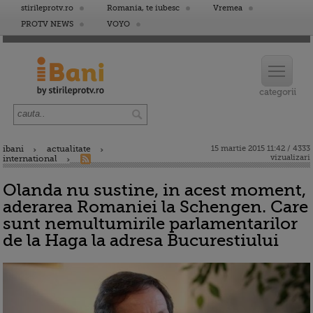
stirileprotv.ro
Romania, te iubesc
Vremea
PROTV NEWS
VOYO
ibani
actualitate
15 martie 2015 11:42 / 4333
vizualizari
international
Olanda nu sustine, in acest moment,
aderarea Romaniei la Schengen. Care
sunt nemultumirile parlamentarilor
de la Haga la adresa Bucurestiului