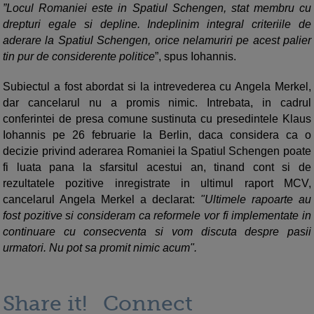
”Locul Romaniei este in Spatiul Schengen, stat membru cu
drepturi egale si depline. Indeplinim integral criteriile de
aderare la Spatiul Schengen, orice nelamuriri pe acest palier
tin pur de considerente politice
”, spus Iohannis.
Subiectul a fost abordat si la intrevederea cu Angela Merkel,
dar cancelarul nu a promis nimic. Intrebata, in cadrul
conferintei de presa comune sustinuta cu presedintele Klaus
Iohannis pe 26 februarie la Berlin, daca considera ca o
decizie privind aderarea Romaniei la Spatiul Schengen poate
fi luata pana la sfarsitul acestui an, tinand cont si de
rezultatele pozitive inregistrate in ultimul raport MCV,
cancelarul Angela Merkel a declarat:
"Ultimele rapoarte au
fost pozitive si consideram ca reformele vor fi implementate in
continuare cu consecventa si vom discuta despre pasii
urmatori. Nu pot sa promit nimic acum".
Share it!
Connect