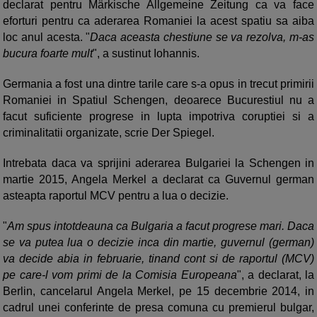
declarat pentru Märkische Allgemeine Zeitung ca va face
eforturi pentru ca aderarea Romaniei la acest spatiu sa aiba
loc anul acesta. "
Daca aceasta chestiune se va rezolva, m-as
bucura foarte mult
", a sustinut Iohannis.
Germania a fost una dintre tarile care s-a opus in trecut primirii
Romaniei in Spatiul Schengen, deoarece Bucurestiul nu a
facut suficiente progrese in lupta impotriva coruptiei si a
criminalitatii organizate, scrie Der Spiegel.
Intrebata daca va sprijini aderarea Bulgariei la Schengen in
martie 2015, Angela Merkel a declarat ca Guvernul german
asteapta raportul MCV pentru a lua o decizie.
"
Am spus intotdeauna ca Bulgaria a facut progrese mari. Daca
se va putea lua o decizie inca din martie, guvernul (german)
va decide abia in februarie, tinand cont si de raportul (MCV)
pe care-l vom primi de la Comisia Europeana
", a declarat, la
Berlin, cancelarul Angela Merkel, pe 15 decembrie 2014, in
cadrul unei conferinte de presa comuna cu premierul bulgar,