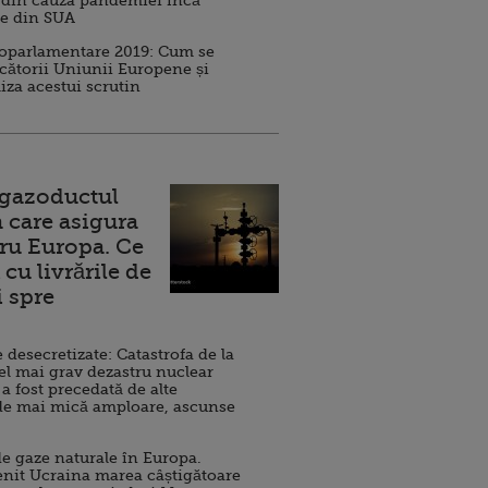
 din cauza pandemiei încă
ve din SUA
roparlamentare 2019: Cum se
cătorii Uniunii Europene și
iza acestui scrutin
 gazoductul
 care asigura
ru Europa. Ce
cu livrările de
i spre
esecretizate: Catastrofa de la
el mai grav dezastru nuclear
 a fost precedată de alte
de mai mică amploare, ascunse
e gaze naturale în Europa.
nit Ucraina marea câștigătoare