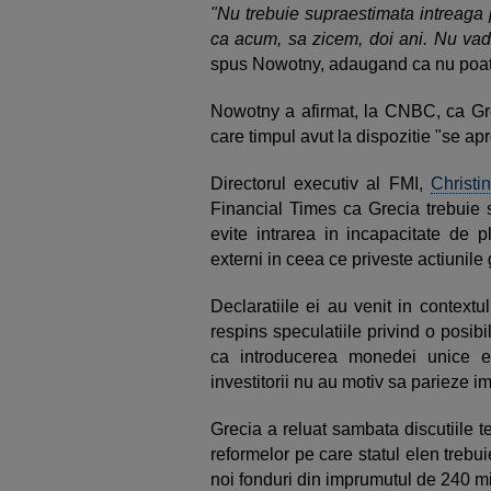
"Nu trebuie supraestimata intreaga 
ca acum, sa zicem, doi ani. Nu vad
spus Nowotny, adaugand ca nu poate
Nowotny a afirmat, la CNBC, ca Greci
care timpul avut la dispozitie "se apr
Directorul executiv al FMI,
Christi
Financial Times ca Grecia trebuie 
evite intrarea in incapacitate de p
externi in ceea ce priveste actiunile
Declaratiile ei au venit in context
respins speculatiile privind o posibi
ca introducerea monedei unice eu
investitorii nu au motiv sa parieze i
Grecia a reluat sambata discutiile te
reformelor pe care statul elen treb
noi fonduri din imprumutul de 240 m