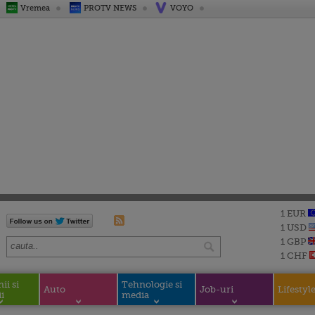
Vremea
PROTV NEWS
VOYO
1 EUR
1 USD
1 GBP
1 CHF
i si
Tehnologie si
Auto
Job-uri
Lifestyl
i
media