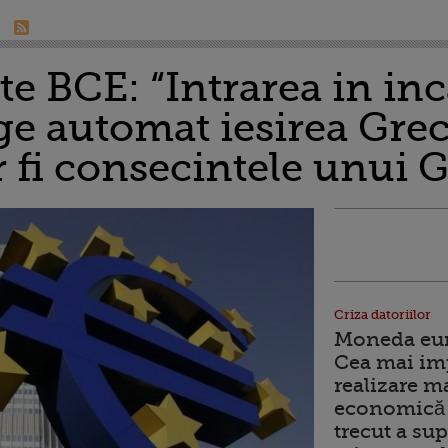
e BCE: “Intrarea in inc
ge automat iesirea Grec
r fi consecintele unui G
Criza datoriilor
Moneda euro
Cea mai im
realizare m
economică 
trecut a sup