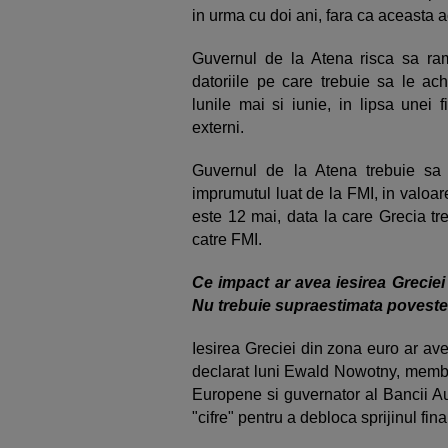
in urma cu doi ani, fara ca aceasta a
Guvernul de la Atena risca sa ram
datoriile pe care trebuie sa le ach
lunile mai si iunie, in lipsa unei f
externi.
Guvernul de la Atena trebuie sa
imprumutul luat de la FMI, in valoar
este 12 mai, data la care Grecia t
catre FMI.
Ce impact ar avea iesirea Grecie
Nu trebuie supraestimata poveste
Iesirea Greciei din zona euro ar av
declarat luni Ewald Nowotny, membru
Europene si guvernator al Bancii Au
"cifre" pentru a debloca sprijinul fina