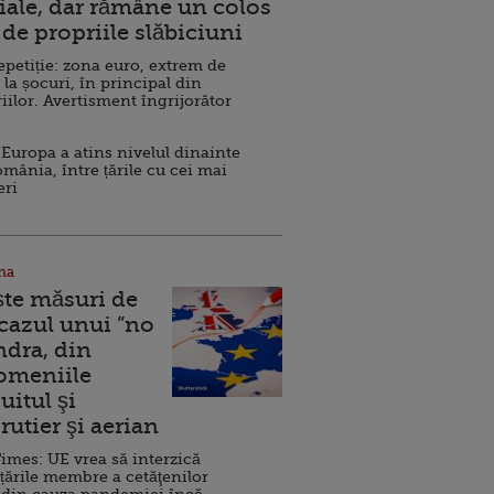
ale, dar rămâne un colos
de propriile slăbiciuni
repetiție: zona euro, extrem de
 la șocuri, în principal din
iilor. Avertisment îngrijorător
Europa a atins nivelul dinainte
omânia, între țările cu cei mai
eri
na
ște măsuri de
 cazul unui ”no
ndra, din
Domeniile
uitul şi
rutier şi aerian
imes: UE vrea să interzică
 țările membre a cetăţenilor