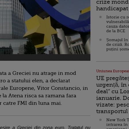
crize mondi
handicapat 
Istorie cu 
vulnerabilă
cauza dator
de la BCE
Șomajul în 
de criză. R
puțini șom
Uniunea Europea
lata a Greciei nu atrage in mod
UE pregăte
o a statului elen, a declarat
urgență, în
rale Europene, Vitor Constancio, in
deal” cu Lo
e la Atena risca sa ramana fara
ianuarie. 
r catre FMI din luna mai.
vizate: pesc
transportul 
New York T
intrarea în
esire a Greciei din zona euro. Tratatul nu