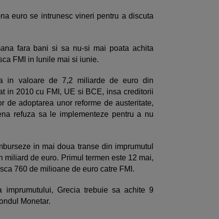
zona euro se intrunesc vineri pentru a discuta
ana fara bani si sa nu-si mai poata achita
sca FMI in lunile mai si iunie.
a in valoare de 7,2 miliarde de euro din
at in 2010 cu FMI, UE si BCE, insa creditorii
lor de adoptarea unor reforme de austeritate,
ena refuza sa le implementeze pentru a nu
mburseze in mai doua transe din imprumutul
un miliard de euro. Primul termen este 12 mai,
easca 760 de milioane de euro catre FMI.
 a imprumutului, Grecia trebuie sa achite 9
Fondul Monetar.