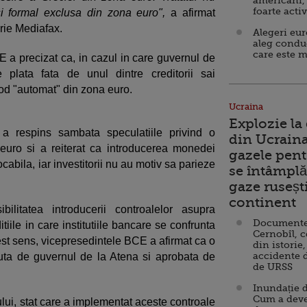
americani,
foarte acti
si formal exclusa din zona euro",
a afirmat
rie Mediafax.
Alegeri eu
aleg condu
care este m
a precizat ca, in cazul in care guvernul de
 plata fata de unul dintre creditorii sai
mod "automat" din zona euro.
Ucraina
Explozie la
a respins sambata speculatiile privind o
din Ucraina
 euro si a reiterat ca introducerea monedei
gazele pent
cabila, iar investitorii nu au motiv sa parieze
se întâmplă 
gaze ruseșt
continent
bilitatea introducerii controalelor asupra
Documente d
itiile in care institutiile bancare se confrunta
Cernobîl, c
cest sens, vicepresedintele BCE a afirmat ca o
din istorie,
accidente 
ruta de guvernul de la Atena si aprobata de
de URSS
Inundație d
Cum a deve
ului, stat care a implementat aceste controale