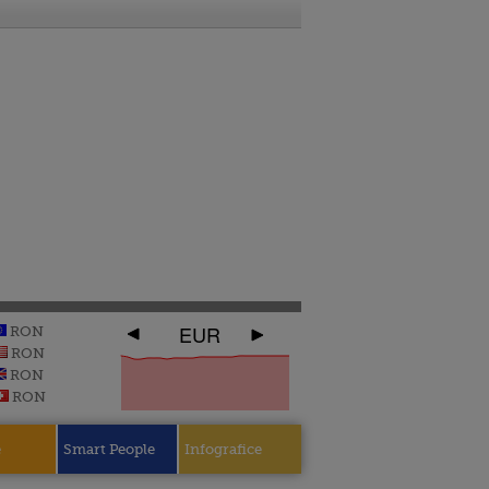
EUR
RON
RON
RON
RON
e
Smart People
Infografice