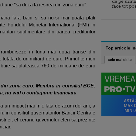
de pe urma
ctiune "sa duca la iesirea din zona euro".
face tot po
ana fara bani si sa nu-si mai poata plati
ite Fondului Monetar International (FMI) in
inantari suplimentare din partea creditorilor
Top articole i
 ramburseze in luna mai doua transe din
e totala de un miliard de euro. Primul termen
cele mai citite
rebuie sa plateasca 760 de milioane de euro
i din zona euro. Membru in consiliul BCE:
a, nu vad o contagiune financiara
ea un impact mai mic fata de acum doi ani, a
 in consiliul guvernatorilor Bancii Centrale
striei, el cerand guvernului elen sa prezinte
nciar.