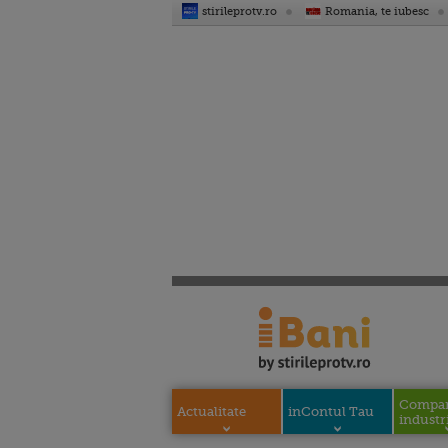
stirileprotv.ro
Romania, te iubesc
Compani
Actualitate
inContul Tau
industri