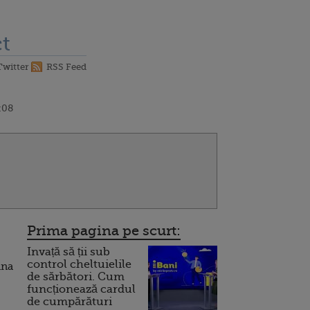
t
Twitter
RSS Feed
:08
Prima pagina pe scurt:
Invață să ții sub
control cheltuielile
ana
de sărbători. Cum
funcționează cardul
de cumpărături