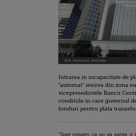
BCE. Sursa foto: Mediafax
Intrarea in incapacitate de p
"automat" iesirea din zona eur
vicepresedintele Bancii Cent
conditiile in care guvernul d
fonduri pentru plata transelo
"Sunt convins ca nu va exista o i