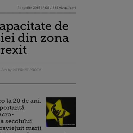
21 aprilie 2015 12:08 / 835 vizualizari
apacitate de
iei din zona
rexit
Ads by INTERNET PROTV
 la 20 de ani.
portantă
acro-
a secolului
raviețuit marii