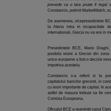
prevede ca o tara poate fi legal 
Constancio, potrivit MarketWatch, sc
De asemenea, vicepresedintele BCE 
la Atena intra in incapacitate de
internationali, Grecia nu va iesi in 
Presedintele BCE, Mario Draghi, 
posibila iesire a Greciei din zona
unice europene a fost o decizie irevo
impotriva acesteia.
Constancio s-a referit si la posi
capitalului bancilor grecesti, in cond
cu iesiri importante de capital. In a
astfel de masura trebuie sa fie ce
Comisia Europeana.
Oficialul BCE a reamintit cazul Cipr