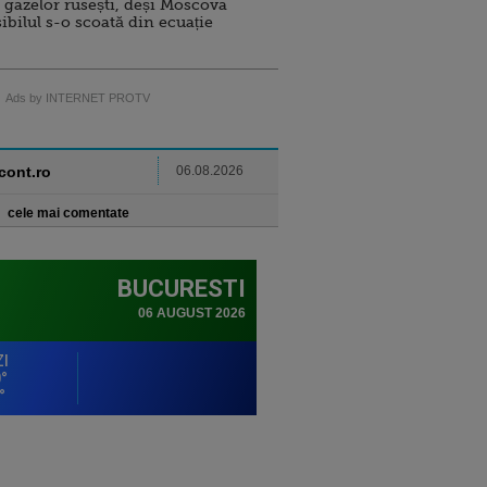
 gazelor rusești, deși Moscova
sibilul s-o scoată din ecuație
Ads by INTERNET PROTV
ncont.ro
06.08.2026
cele mai comentate