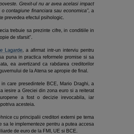
poveste. Grexit-ul nu ar avea acelasi impact
 o contagiune financiara sau economica",
a
 prevedea efectul psihologic.
a trebuie sa prezinte cifre, in conditiile in
opie de sfarsit".
ne Lagarde
, a afirmat intr-un interviu pentru
sa puna in practica reformele promise si sa
lata, ea avertizand ca rabdarea creditorilor
 guvernului de la Atena se apropie de final.
ul in care presedintele BCE, Mario Draghi, a
la iesire a Greciei din zona euro si a reiterat
ropene a fost o decizie irevocabila, iar
mpotriva acesteia.
hnice cu principalii creditori externi pe tema
uie sa le implementeze pentru a putea accesa
iliarde de euro de la FMI, UE si BCE.