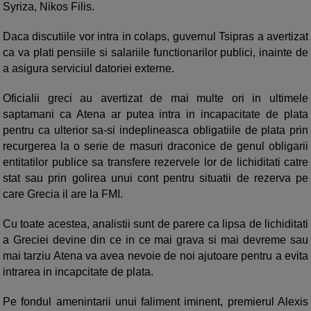
Syriza, Nikos Filis.
Daca discutiile vor intra in colaps, guvernul Tsipras a avertizat
ca va plati pensiile si salariile functionarilor publici, inainte de
a asigura serviciul datoriei externe.
Oficialii greci au avertizat de mai multe ori in ultimele
saptamani ca Atena ar putea intra in incapacitate de plata
pentru ca ulterior sa-si indeplineasca obligatiile de plata prin
recurgerea la o serie de masuri draconice de genul obligarii
entitatilor publice sa transfere rezervele lor de lichiditati catre
stat sau prin golirea unui cont pentru situatii de rezerva pe
care Grecia il are la FMI.
Cu toate acestea, analistii sunt de parere ca lipsa de lichiditati
a Greciei devine din ce in ce mai grava si mai devreme sau
mai tarziu Atena va avea nevoie de noi ajutoare pentru a evita
intrarea in incapcitate de plata.
Pe fondul amenintarii unui faliment iminent, premierul Alexis