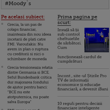
#Moody`s
Pe acelasi subiect:
Prima pagina pe
scurt:
Grecia, la un pas de
colaps financiar,
Invață să ții
inainteaza din nou ideea
sub control
cheltuielile
incetarii de plati catre
de sărbători.
FMI. Varoufakis: Nu
Cum
avem in plan o ruptura
cu creditorii si nici o
funcționează cardul de
schimbare de moneda
cumpărături
Grecia tensioneaza relatia
dintre Germania si BCE.
Incont , site-ul Știrile Pro
Seful Bundesbank critica
TV de informații
dur majorarea fondului
economice și educație
de ajutor pentru banci:
financiară, a devenit iBani
“BCE nu este
atotputernica, nu poate
salva Europa”
10 reguli pentru decizii
financiare inteligente