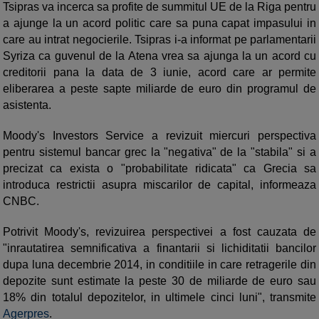
Tsipras va incerca sa profite de summitul UE de la Riga pentru
a ajunge la un acord politic care sa puna capat impasului in
care au intrat negocierile. Tsipras i-a informat pe parlamentarii
Syriza ca guvenul de la Atena vrea sa ajunga la un acord cu
creditorii pana la data de 3 iunie, acord care ar permite
eliberarea a peste sapte miliarde de euro din programul de
asistenta.
Moody's Investors Service a revizuit miercuri perspectiva
pentru sistemul bancar grec la "negativa" de la "stabila" si a
precizat ca exista o "probabilitate ridicata" ca Grecia sa
introduca restrictii asupra miscarilor de capital, informeaza
CNBC.
Potrivit Moody's, revizuirea perspectivei a fost cauzata de
"inrautatirea semnificativa a finantarii si lichiditatii bancilor
dupa luna decembrie 2014, in conditiile in care retragerile din
depozite sunt estimate la peste 30 de miliarde de euro sau
18% din totalul depozitelor, in ultimele cinci luni", transmite
Agerpres
.