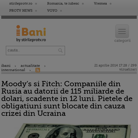
stirileprotv.ro
Romania, te iubesc
Vremea
PROTV NEWS
VOYO
ibani
actualitate
21 aprilie 2014 17:28 / 299
vizualizari
international
Moody’s si Fitch: Companiile din
Rusia au datorii de 115 miliarde de
dolari, scadente in 12 luni. Pietele de
obligatiuni sunt blocate din cauza
crizei din Ucraina