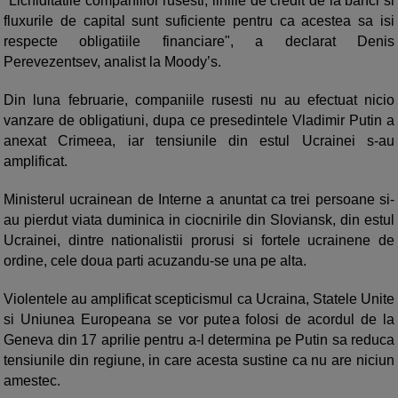
"Lichiditatile companiilor rusesti, liniile de credit de la banci si
fluxurile de capital sunt suficiente pentru ca acestea sa isi
respecte obligatiile financiare", a declarat Denis
Perevezentsev, analist la Moody’s.
Din luna februarie, companiile rusesti nu au efectuat nicio
vanzare de obligatiuni, dupa ce presedintele Vladimir Putin a
anexat Crimeea, iar tensiunile din estul Ucrainei s-au
amplificat.
Ministerul ucrainean de Interne a anuntat ca trei persoane si-
au pierdut viata duminica in ciocnirile din Sloviansk, din estul
Ucrainei, dintre nationalistii prorusi si fortele ucrainene de
ordine, cele doua parti acuzandu-se una pe alta.
Violentele au amplificat scepticismul ca Ucraina, Statele Unite
si Uniunea Europeana se vor putea folosi de acordul de la
Geneva din 17 aprilie pentru a-l determina pe Putin sa reduca
tensiunile din regiune, in care acesta sustine ca nu are niciun
amestec.