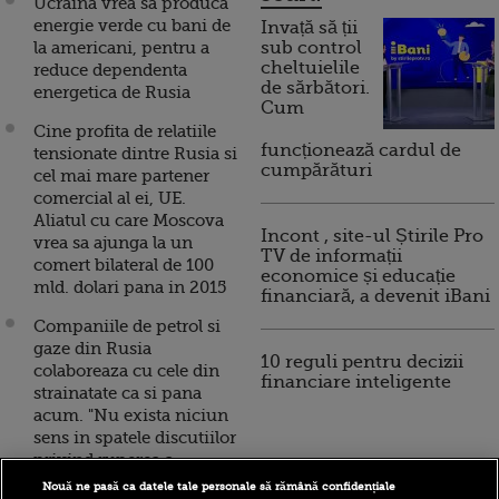
Ucraina vrea sa produca
energie verde cu bani de
Invață să ții
la americani, pentru a
sub control
cheltuielile
reduce dependenta
de sărbători.
energetica de Rusia
Cum
Cine profita de relatiile
funcționează cardul de
tensionate dintre Rusia si
cumpărături
cel mai mare partener
comercial al ei, UE.
Aliatul cu care Moscova
Incont , site-ul Știrile Pro
vrea sa ajunga la un
TV de informații
comert bilateral de 100
economice și educație
mld. dolari pana in 2015
financiară, a devenit iBani
Companiile de petrol si
gaze din Rusia
10 reguli pentru decizii
colaboreaza cu cele din
financiare inteligente
strainatate ca si pana
acum. "Nu exista niciun
sens in spatele discutiilor
privind ruperea a
relatiilor”
Nouă ne pasă ca datele tale personale să rămână confidențiale