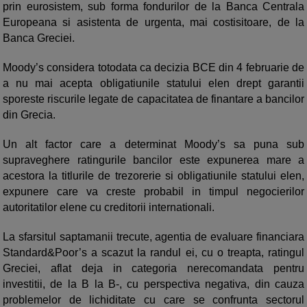
prin eurosistem, sub forma fondurilor de la Banca Centrala
Europeana si asistenta de urgenta, mai costisitoare, de la
Banca Greciei.
Moody’s considera totodata ca decizia BCE din 4 februarie de
a nu mai acepta obligatiunile statului elen drept garantii
sporeste riscurile legate de capacitatea de finantare a bancilor
din Grecia.
Un alt factor care a determinat Moody’s sa puna sub
supraveghere ratingurile bancilor este expunerea mare a
acestora la titlurile de trezorerie si obligatiunile statului elen,
expunere care va creste probabil in timpul negocierilor
autoritatilor elene cu creditorii internationali.
La sfarsitul saptamanii trecute, agentia de evaluare financiara
Standard&Poor’s a scazut la randul ei, cu o treapta, ratingul
Greciei, aflat deja in categoria nerecomandata pentru
investitii, de la B la B-, cu perspectiva negativa, din cauza
problemelor de lichiditate cu care se confrunta sectorul