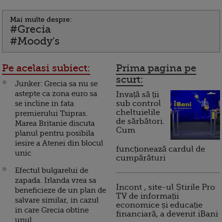
Mai multe despre:
#Grecia
#Moody's
Pe acelasi subiect:
Prima pagina pe
scurt:
Junker: Grecia sa nu se
astepte ca zona euro sa
Invață să ții
se incline in fata
sub control
cheltuielile
premierului Tsipras.
de sărbători.
Marea Britanie discuta
Cum
planul pentru posibila
iesire a Atenei din blocul
funcționează cardul de
unic
cumpărături
Efectul bulgarelui de
zapada. Irlanda vrea sa
Incont , site-ul Știrile Pro
beneficieze de un plan de
TV de informații
salvare similar, in cazul
economice și educație
in care Grecia obtine
financiară, a devenit iBani
unul