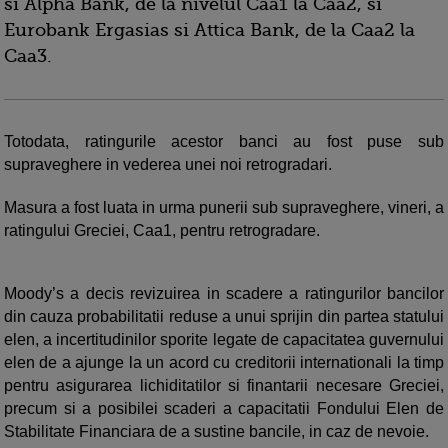
si Alpha Bank, de la nivelul Caa1 la Caa2, si
Eurobank Ergasias si Attica Bank, de la Caa2 la
Caa3.
Totodata, ratingurile acestor banci au fost puse sub
supraveghere in vederea unei noi retrogradari.
Masura a fost luata in urma punerii sub supraveghere, vineri, a
ratingului Greciei, Caa1, pentru retrogradare.
Moody’s a decis revizuirea in scadere a ratingurilor bancilor
din cauza probabilitatii reduse a unui sprijin din partea statului
elen, a incertitudinilor sporite legate de capacitatea guvernului
elen de a ajunge la un acord cu creditorii internationali la timp
pentru asigurarea lichiditatilor si finantarii necesare Greciei,
precum si a posibilei scaderi a capacitatii Fondului Elen de
Stabilitate Financiara de a sustine bancile, in caz de nevoie.