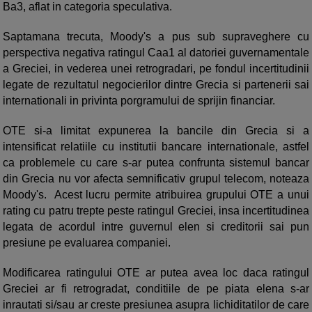
Ba3, aflat in categoria speculativa.
Saptamana trecuta, Moody's a pus sub supraveghere cu
perspectiva negativa ratingul Caa1 al datoriei guvernamentale
a Greciei, in vederea unei retrogradari, pe fondul incertitudinii
legate de rezultatul negocierilor dintre Grecia si partenerii sai
internationali in privinta porgramului de sprijin financiar.
OTE si-a limitat expunerea la bancile din Grecia si a
intensificat relatiile cu institutii bancare internationale, astfel
ca problemele cu care s-ar putea confrunta sistemul bancar
din Grecia nu vor afecta semnificativ grupul telecom, noteaza
Moody's. Acest lucru permite atribuirea grupului OTE a unui
rating cu patru trepte peste ratingul Greciei, insa incertitudinea
legata de acordul intre guvernul elen si creditorii sai pun
presiune pe evaluarea companiei.
Modificarea ratingului OTE ar putea avea loc daca ratingul
Greciei ar fi retrogradat, conditiile de pe piata elena s-ar
inrautati si/sau ar creste presiunea asupra lichiditatilor de care