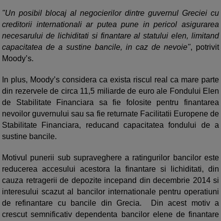
"Un posibil blocaj al negocierilor dintre guvernul Greciei cu
creditorii internationali ar putea pune in pericol asigurarea
necesarului de lichiditati si finantare al statului elen, limitand
capacitatea de a sustine bancile, in caz de nevoie"
, potrivit
Moody’s.
In plus, Moody’s considera ca exista riscul real ca mare parte
din rezervele de circa 11,5 miliarde de euro ale Fondului Elen
de Stabilitate Financiara sa fie folosite pentru finantarea
nevoilor guvernului sau sa fie returnate Facilitatii Europene de
Stabilitate Financiara, reducand capacitatea fondului de a
sustine bancile.
Motivul punerii sub supraveghere a ratingurilor bancilor este
reducerea accesului acestora la finantare si lichiditati, din
cauza retragerii de depozite incepand din decembrie 2014 si
interesului scazut al bancilor internationale pentru operatiuni
de refinantare cu bancile din Grecia. Din acest motiv a
crescut semnificativ dependenta bancilor elene de finantare