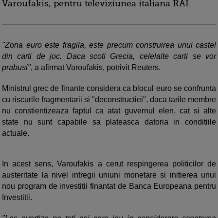
Varoufakis, pentru televiziunea italiana RAI.
"Zona euro este fragila, este precum construirea unui castel
din carti de joc. Daca scoti Grecia, celelalte carti se vor
prabusi"
, a afirmat Varoufakis, potrivit Reuters.
Ministrul grec de finante considera ca blocul euro se confrunta
cu riscurile fragmentarii si "deconstructiei", daca tarile membre
nu constientizeaza faptul ca atat guvernul elen, cat si alte
state nu sunt capabile sa plateasca datoria in conditiile
actuale.
In acest sens, Varoufakis a cerut respingerea politicilor de
austeritate la nivel intregii uniuni monetare si initierea unui
nou program de investitii finantat de Banca Europeana pentru
Investitii.