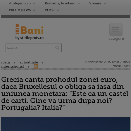
stirileprotv.ro
Romania, te iubesc
Vremea
PROTV NEWS
VOYO
ibani
actualitate
9 februarie 2015 12:01 / 1858
vizualizari
international
Grecia canta prohodul zonei euro,
daca Bruxellesul o obliga sa iasa din
uniunea monetara: “Este ca un castel
de carti. Cine va urma dupa noi?
Portugalia? Italia?”