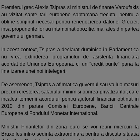
Premierul grec Alexis Tsipras si ministrul de finante Varoufakis
au vizitat sapte tari europene saptamana trecuta, pentru a
obtine sprijinul necesar pentru renegocierea datoriei Greciei,
insa propunerile lor au intampinat opozitie, mai ales din partea
guvernului german.
In acest context, Tsipras a declarat duminica in Parlament ca
nu vrea extinderea programului de asistenta financiara
acordat de Uniunea Europeana, ci un "credit punte" pana la
finalizarea unei noi intelegeri.
De asemenea, Tsipras a afirmat ca guvernul sau va lua masuri
precum cresterea salariului minim si oprirea privatizarilor, care
incalca termenii acordului pentru ajutorul financiar obtinut in
2010 din partea Comisiei Europene, Bancii Centrale
Europene si Fondului Monetar International.
Ministrii Finantelor din zona euro se vor reuni miercuri la
Bruxelles intr-o sedinta extraordinara pentru a discuta situatia