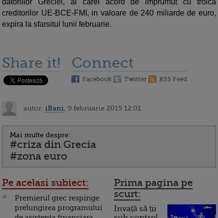
datoriilor Greciei, al carei acord de imprumut cu troica
creditorilor UE-BCE-FMI, in valoare de 240 miliarde de euro,
expira la sfarsitul lunii februarie.
Share it!
Connect
Facebook
Twitter
RSS Feed
autor:
iBani
, 9 februarie 2015 12:01
Mai multe despre:
#criza din Grecia
#zona euro
Pe acelasi subiect:
Prima pagina pe
scurt:
Premierul grec respinge
prelungirea programului
Invață să ții
de asistenta financiara.
sub control