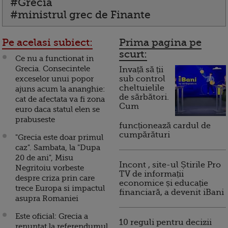
#Grecia
#ministrul grec de Finante
Pe acelasi subiect:
Prima pagina pe
scurt:
Ce nu a functionat in
Grecia. Consecintele
Invață să ții
exceselor unui popor
sub control
cheltuielile
ajuns acum la ananghie:
de sărbători.
cat de afectata va fi zona
Cum
euro daca statul elen se
prabuseste
funcționează cardul de
cumpărături
"Grecia este doar primul
caz". Sambata, la "Dupa
20 de ani", Misu
Incont , site-ul Știrile Pro
Negritoiu vorbeste
TV de informații
despre criza prin care
economice și educație
trece Europa si impactul
financiară, a devenit iBani
asupra Romaniei
Este oficial: Grecia a
10 reguli pentru decizii
renuntat la referendumul