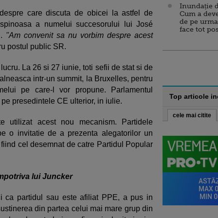
Inundație d
espre care discuta de obicei la astfel de
Cum a deve
de pe urma
 spinoasa a numelui succesorului lui José
face tot po
E.
"Am convenit sa nu vorbim despre acest
tru postul public SR.
cru. La 26 si 27 iunie, toti sefii de stat si de
lneasca intr-un summit, la Bruxelles, pentru
lui pe care-l vor propune. Parlamentul
Top articole i
 presedintele CE ulterior, in iulie.
cele mai citite
e utilizat acest nou mecanism. Partidele
pe o invitatie de a prezenta alegatorilor un
 fiind cel desemnat de catre Partidul Popular
mpotriva lui Juncker
i ca partidul sau este afiliat PPE, a pus in
 sustinerea din partea celui mai mare grup din