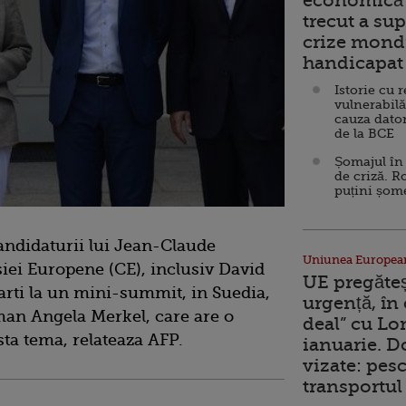
economică 
trecut a sup
crize mondi
handicapat 
Istorie cu 
vulnerabilă
cauza dator
de la BCE
Șomajul în 
de criză. R
puțini șom
andidaturii lui Jean-Claude
Uniunea Europea
iei Europene (CE), inclusiv David
UE pregăte
arti la un mini-summit, in Suedia,
urgență, în
an Angela Merkel, care are o
deal” cu Lo
ta tema, relateaza AFP.
ianuarie. 
vizate: pesc
transportul 