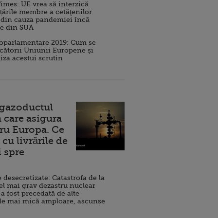
imes: UE vrea să interzică
 țările membre a cetăţenilor
 din cauza pandemiei încă
ve din SUA
roparlamentare 2019: Cum se
cătorii Uniunii Europene și
iza acestui scrutin
 gazoductul
 care asigura
ru Europa. Ce
cu livrările de
i spre
esecretizate: Catastrofa de la
el mai grav dezastru nuclear
 a fost precedată de alte
de mai mică amploare, ascunse