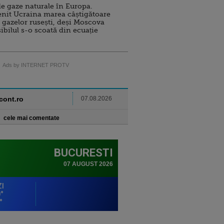
e gaze naturale în Europa.
nit Ucraina marea câștigătoare
 gazelor rusești, deși Moscova
sibilul s-o scoată din ecuație
Ads by INTERNET PROTV
ncont.ro
07.08.2026
cele mai comentate