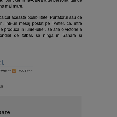
lui Juncker in favoarea altei personalitati de
ns mai mare.
alcul aceasta posibilitate. Purtatorul sau de
i, intr-un mesaj postat pe Twitter, ca, intre
produca in iunie-iulie", se afla o victorie a
ondial de fotbal, sa ninga in Sahara si
t
Twitter
RSS Feed
18
tare