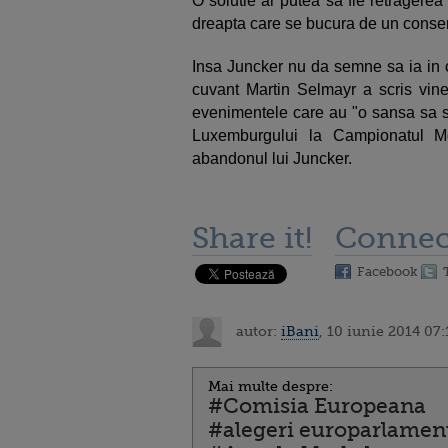
O solutie ar putea sa fie retragerea 
dreapta care se bucura de un conse
Insa Juncker nu da semne sa ia in c
cuvant Martin Selmayr a scris viner
evenimentele care au "o sansa sa se 
Luxemburgului la Campionatul M
abandonul lui Juncker.
Share it!
Connec
Facebook
autor:
iBani
, 10 iunie 2014 07:
Mai multe despre:
#Comisia Europeana
#alegeri europarlamen