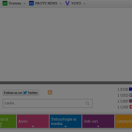
Vremea
PROTV NEWS
VOYO
1 EUR
1 USD
1 GBP
1 CHF
i si
Tehnologie si
Auto
Job-uri
Lifestyl
i
media