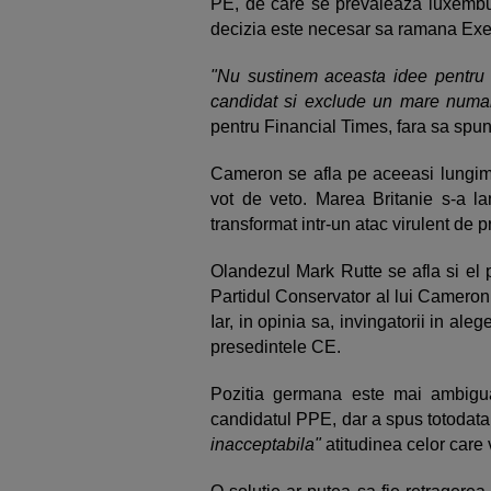
PE, de care se prevaleaza luxemburg
decizia este necesar sa ramana Exe
"Nu sustinem aceasta idee pentru ca
candidat si exclude un mare numar
pentru Financial Times, fara sa spun
Cameron se afla pe aceeasi lungi
vot de veto. Marea Britanie s-a la
transformat intr-un atac virulent de p
Olandezul Mark Rutte se afla si el 
Partidul Conservator al lui Cameron,
Iar, in opinia sa, invingatorii in al
presedintele CE.
Pozitia germana este mai ambigua
candidatul PPE, dar a spus totodat
inacceptabila"
atitudinea celor care 