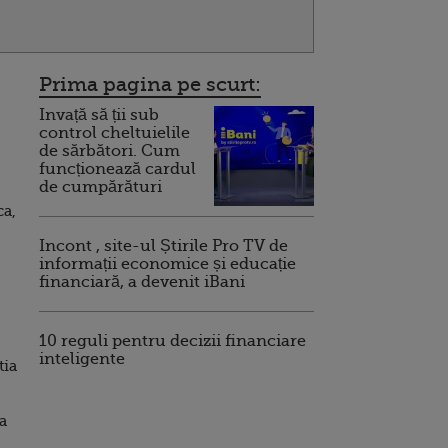
Prima pagina pe scurt:
Invață să ții sub
control cheltuielile
de sărbători. Cum
funcționează cardul
de cumpărături
ca,
Incont , site-ul Știrile Pro TV de
informații economice și educație
financiară, a devenit iBani
10 reguli pentru decizii financiare
inteligente
tia
a