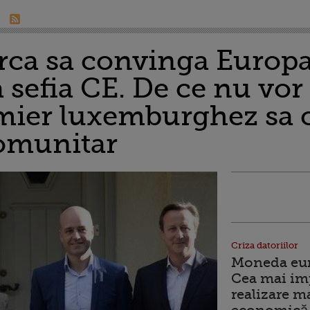
rca sa convinga Europa
 sefia CE. De ce nu vor
emier luxemburghez sa
omunitar
Criza datoriilor
Moneda euro
Cea mai im
realizare m