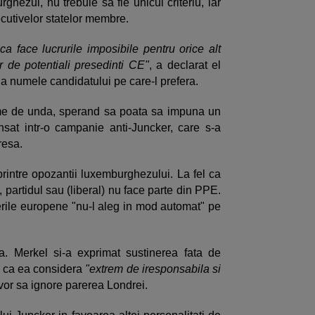
hezul, nu trebuie sa fie unicul criteriu, iar
cutivelor statelor membre.
 face lucrurile imposibile pentru orice alt
 de potentiali presedinti CE"
, a declarat el
a numele candidatului pe care-l prefera.
me de unda, sperand sa poata sa impuna un
nsat intr-o campanie anti-Juncker, care s-a
resa.
printre opozantii luxemburghezului. La fel ca
 partidul sau (liberal) nu face parte din PPE.
egerile europene "nu-l aleg in mod automat" pe
. Merkel si-a exprimat sustinerea fata de
a ca ea considera
"extrem de iresponsabila si
vor sa ignore parerea Londrei.