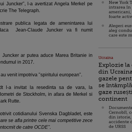
New York T
ui Juncker", l-a avertizat Angela Merkel pe
intrarea în
crie The Telegraph.
americani,
foarte acti
trare publica legata de amenintarea lui
Alegeri eu
daca Jean-Claude Juncker va fi numit
aleg condu
care este m
 Juncker ar putea aduce Marea Britanie in
Ucraina
rendumul in 2017.
Explozie la
din Ucraina
au venit impotriva "spiritului european".
gazele pent
se întâmplă 
t l-a invitat la resedinta sa de vara, la
gaze ruseșt
lometri de Stockholm, in afara de Merkel si
continent
ark Rutte.
Documente d
Cernobîl, c
potrivit cotidianului Svenska Dagbladet, este
din istorie,
re se afla printre cele mai competitive zece
accidente 
de URSS
 intocmit de catre OCDE".