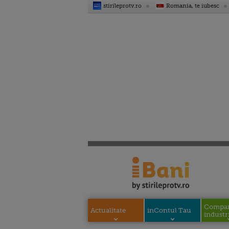
stirileprotv.ro
Romania, te iubesc
Compani
Actualitate
inContul Tau
industri