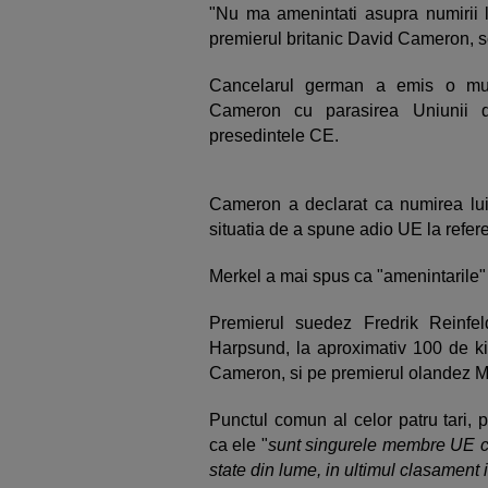
"Nu ma amenintati asupra numirii l
premierul britanic David Cameron, s
Cancelarul german a emis o mus
Cameron cu parasirea Uniunii 
presedintele CE.
Cameron a declarat ca numirea lui
situatia de a spune adio UE la refe
Merkel a mai spus ca "amenintarile" 
Premierul suedez Fredrik Reinfeld
Harpsund, la aproximativ 100 de ki
Cameron, si pe premierul olandez M
Punctul comun al celor patru tari, 
ca ele "
sunt singurele membre UE ca
state din lume, in ultimul clasament