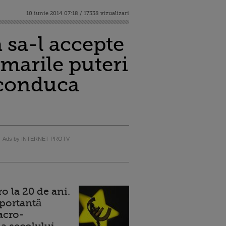
10 iunie 2014 07:18 / 17338 vizualizari
 sa-l accepte
 marile puteri
 conduca
Ads by INTERNET PROTV
 la 20 de ani.
portantă
acro-