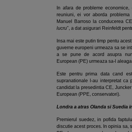
In afara de probleme economice, d
reuniuni, ei vor aborda problema
Manuel Barroso la conducerea C
lucru
", a dat asigurari Reinfeldt pen
Insa mai este putin timp pentu acest lu
guverne europeni urmeaza sa se inta
a se pune de acord asupra nume
European (PE) urmeaza sa-l aleaga pe
Este pentru prima data cand est
supranationale l-au interpretat ca 
candidat la presedintia CE, Juncker
European (PPE, conservatori).
Londra a atras Olanda si Suedia i
Premierul suedez, in pofida faptulu
discutie acest proces. In opinia sa,