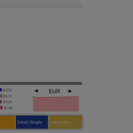
EUR
RON
RON
RON
RON
e
Smart People
Infografice