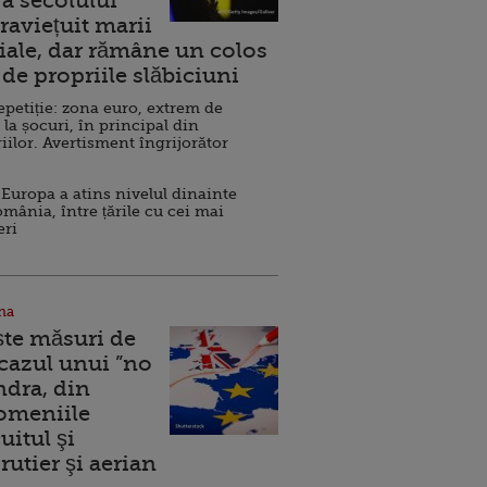
a secolului
raviețuit marii
ale, dar rămâne un colos
de propriile slăbiciuni
repetiție: zona euro, extrem de
 la șocuri, în principal din
iilor. Avertisment îngrijorător
Europa a atins nivelul dinainte
omânia, între țările cu cei mai
eri
na
ște măsuri de
 cazul unui ”no
ndra, din
Domeniile
uitul şi
rutier şi aerian