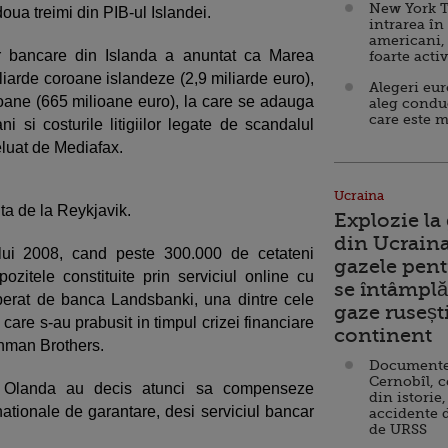
New York T
ua treimi din PIB-ul Islandei.
intrarea în
americani,
r bancare din Islanda a anuntat ca Marea
foarte acti
liarde coroane islandeze (2,9 miliarde euro),
Alegeri eu
roane (665 milioane euro), la care se adauga
aleg condu
care este m
ni si costurile litigiilor legate de scandalul
eluat de Mediafax.
Ucraina
nta de la Reykjavik.
Explozie la
din Ucraina
lui 2008, cand peste 300.000 de cetateni
gazele pent
pozitele constituite prin serviciul online cu
se întâmplă 
operat de banca Landsbanki, una dintre cele
gaze ruseșt
e care s-au prabusit in timpul crizei financiare
continent
ehman Brothers.
Documente d
Cernobîl, c
i Olanda au decis atunci sa compenseze
din istorie,
nationale de garantare, desi serviciul bancar
accidente 
de URSS