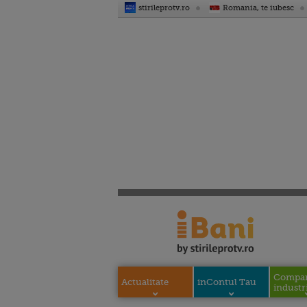
stirileprotv.ro
Romania, te iubesc
Compani
Actualitate
inContul Tau
industri