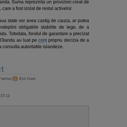
anda. Suma reprezinta un provizion creat de
are a fost izolat de restul activelor.
doua state vor avea castig de cauza, ar putea
ndeplini obligatiile stabilite de lege, de a
nda. Totodata, fondul de garantare a precizat
si Olanda au luat pe
cont
propriu decizia de a
 consulta autoritatile islandeze.
t
Twitter
RSS Feed
 15:12