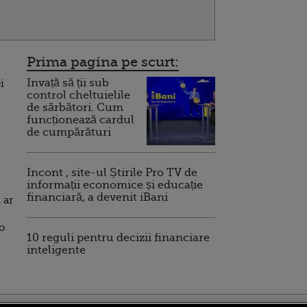
Prima pagina pe scurt:
Invață să ții sub
i
control cheltuielile
de sărbători. Cum
funcționează cardul
de cumpărături
Incont , site-ul Știrile Pro TV de
informații economice și educație
financiară, a devenit iBani
 ar
ro
10 reguli pentru decizii financiare
inteligente