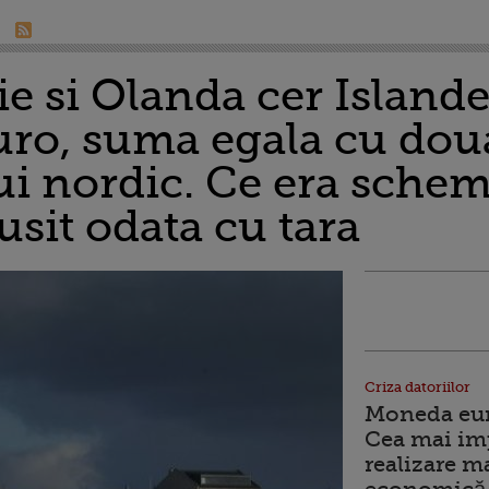
e si Olanda cer Island
uro, suma egala cu dou
ui nordic. Ce era schem
usit odata cu tara
Criza datoriilor
Moneda euro
Cea mai im
realizare m