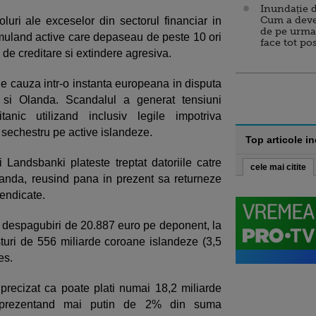
Inundație d
Cum a deve
uri ale exceselor din sectorul financiar in
de pe urma
muland active care depaseau de peste 10 ori
face tot po
i de creditare si extindere agresiva.
 de cauza intr-o instanta europeana in disputa
 si Olanda. Scandalul a generat tensiuni
tanic utilizand inclusiv legile impotriva
 sechestru pe active islandeze.
Top articole i
i Landsbanki plateste treptat datoriile catre
cele mai citite
Olanda, reusind pana in prezent sa returneze
endicate.
i despagubiri de 20.887 euro pe deponent, la
turi de 556 miliarde coroane islandeze (3,5
es.
precizat ca poate plati numai 18,2 miliarde
reprezentand mai putin de 2% din suma