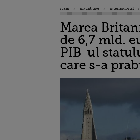
ibani
actualitate
international
Marea Britani
de 6,7 mld. e
PIB-ul statul
care s-a prab