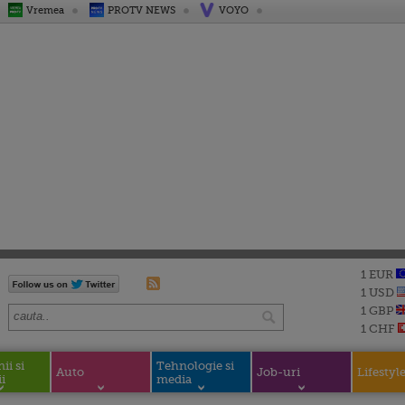
Vremea
PROTV NEWS
VOYO
1 EUR
1 USD
1 GBP
1 CHF
i si
Tehnologie si
Auto
Job-uri
Lifestyl
i
media