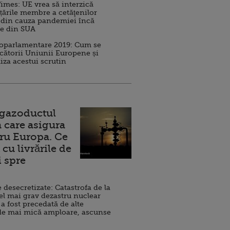
imes: UE vrea să interzică
 țările membre a cetăţenilor
 din cauza pandemiei încă
ve din SUA
roparlamentare 2019: Cum se
cătorii Uniunii Europene și
iza acestui scrutin
 gazoductul
 care asigura
ru Europa. Ce
cu livrările de
i spre
esecretizate: Catastrofa de la
el mai grav dezastru nuclear
 a fost precedată de alte
de mai mică amploare, ascunse