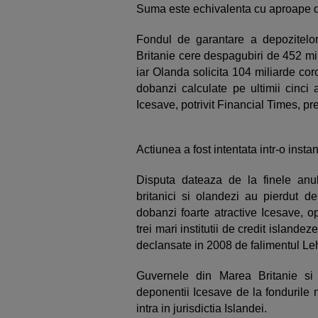
Suma este echivalenta cu aproape do
Fondul de garantare a depozitelo
Britanie cere despagubiri de 452 mi
iar Olanda solicita 104 miliarde co
dobanzi calculate pe ultimii cinci a
Icesave, potrivit Financial Times, pr
Actiunea a fost intentata intr-o insta
Disputa dateaza de la finele anu
britanici si olandezi au pierdut de
dobanzi foarte atractive Icesave, 
trei mari institutii de credit islandez
declansate in 2008 de falimentul L
Guvernele din Marea Britanie s
deponentii Icesave de la fondurile 
intra in jurisdictia Islandei.