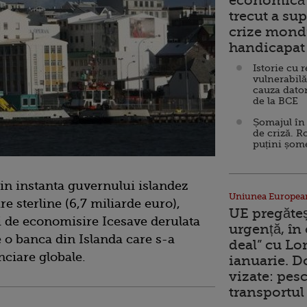
economică 
trecut a sup
crize mondi
handicapat 
Istorie cu 
vulnerabilă
cauza dator
de la BCE
Șomajul în 
de criză. R
puțini șom
 in instanta guvernului islandez
Uniunea Europea
re sterline (6,7 miliarde euro),
UE pregăte
 de economisire Icesave derulata
urgență, în
e o banca din Islanda care s-a
deal” cu Lo
nciare globale.
ianuarie. 
vizate: pesc
transportul 