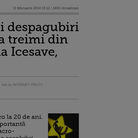
11 februarie 2014 15:12 / 1481 vizualizari
ei despagubiri
a treimi din
a Icesave,
Ads by INTERNET PROTV
 la 20 de ani.
portantă
acro-