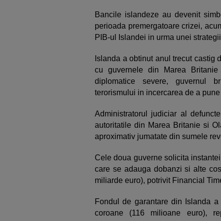
Bancile islandeze au devenit simbol
perioada premergatoare crizei, acu
PIB-ul Islandei in urma unei strategi
Islanda a obtinut anul trecut castig
cu guvernele din Marea Britanie
diplomatice severe, guvernul bri
terorismului in incercarea de a pune
Administratorul judiciar al defuncte
autoritatile din Marea Britanie si 
aproximativ jumatate din sumele rev
Cele doua guverne solicita instante
care se adauga dobanzi si alte cos
miliarde euro), potrivit Financial Tim
Fondul de garantare din Islanda a 
coroane (116 milioane euro), 