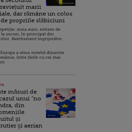
a secolului
raviețuit marii
ale, dar rămâne un colos
de propriile slăbiciuni
repetiție: zona euro, extrem de
 la șocuri, în principal din
iilor. Avertisment îngrijorător
Europa a atins nivelul dinainte
omânia, între țările cu cei mai
eri
na
ște măsuri de
 cazul unui ”no
ndra, din
Domeniile
uitul şi
rutier şi aerian