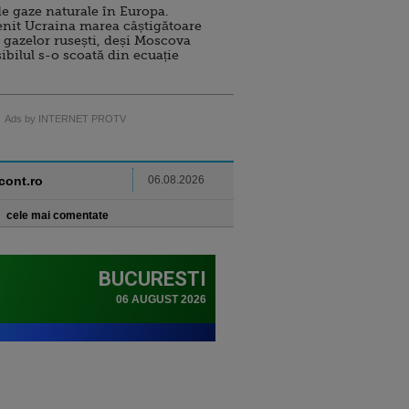
e gaze naturale în Europa.
nit Ucraina marea câștigătoare
 gazelor rusești, deși Moscova
sibilul s-o scoată din ecuație
Ads by INTERNET PROTV
ncont.ro
06.08.2026
cele mai comentate