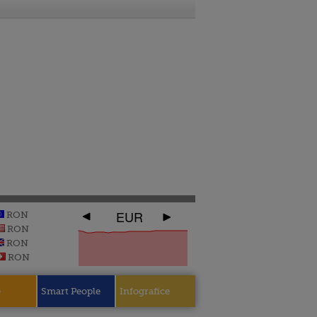
EUR
RON
RON
RON
RON
e
Smart People
Infografice