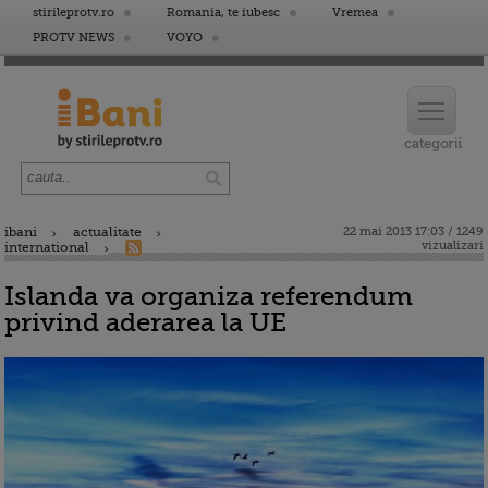
stirileprotv.ro
Romania, te iubesc
Vremea
PROTV NEWS
VOYO
ibani
actualitate
22 mai 2013 17:03 / 1249
vizualizari
international
Islanda va organiza referendum
privind aderarea la UE