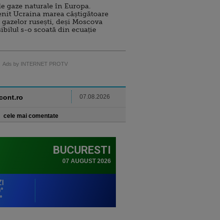
e gaze naturale în Europa.
nit Ucraina marea câștigătoare
 gazelor rusești, deși Moscova
sibilul s-o scoată din ecuație
Ads by INTERNET PROTV
ncont.ro
07.08.2026
cele mai comentate