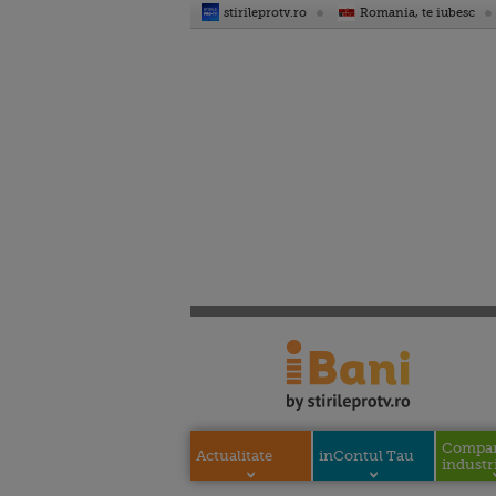
stirileprotv.ro
Romania, te iubesc
Compani
Actualitate
inContul Tau
industri