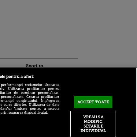
Sport.ro
ele pentru a oferi:
 performanței reclamelor. Stocarea
v. Utilizarea profilurilor pentru
ilurilor de conținut personalizat.
 personalizate. Crearea profilurilor
rmanței conținutului. Înțelegerea
ACCEPT TOATE
n surse diferite. Utilizarea de date
Vine la CFR Cluj?! Edi
 datelor limitate pentru a selecta
Iordănescu i-a dat
ntru
 prin scanarea dispozitivului.
răspunsul pe loc lui Ioan
ita lui,
VREAU SA
Varga
t tată!
MODIFIC
SETARILE
Numărul 11 mondial explică
, Adela
INDIVIDUAL
unde greșește WTA: „Scade
rol
nivelul de joc!”