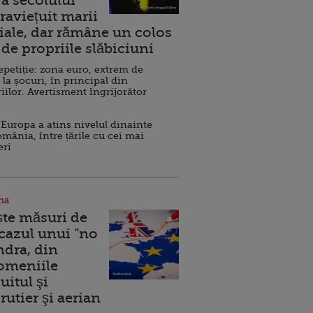
a secolului
raviețuit marii
ale, dar rămâne un colos
de propriile slăbiciuni
repetiție: zona euro, extrem de
 la șocuri, în principal din
iilor. Avertisment îngrijorător
Europa a atins nivelul dinainte
omânia, între țările cu cei mai
eri
na
ște măsuri de
 cazul unui ”no
ndra, din
Domeniile
uitul şi
rutier şi aerian