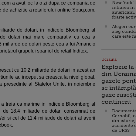
New York T
n.com a avut loc la o zi dupa ce compania de
intrarea în
e de achizitie a retailerului online Souq.com,
americani,
foarte acti
Alegeri eu
liarde de dolari, in indicele Bloomberg al
aleg condu
care este m
e de dolari mai mare comparativ cu cea a
,3 miliarde de dolari peste cea a lui Amancio
ietarul grupului spaniol de retail Inditex.
Ucraina
Explozie la
scut cu 10,2 miliarde de dolari in acest an
din Ucraina
tiunile au inceput sa creasca la nivel global,
gazele pent
presedinte al Statelor Unite, in noiembrie
se întâmplă 
gaze ruseșt
continent
e a treia ca marime in indicele Bloomberg al
ul de 18,4 miliarde de dolari consemnat de
Documente d
Cernobîl, c
i si cel de 11,4 miliarde de dolari al averii
din istorie,
ebook.
accidente 
de URSS