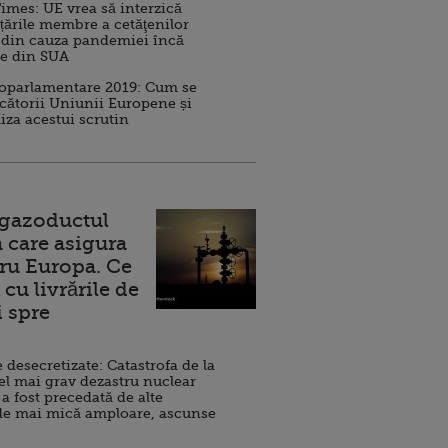
imes: UE vrea să interzică
 țările membre a cetăţenilor
 din cauza pandemiei încă
ve din SUA
roparlamentare 2019: Cum se
cătorii Uniunii Europene și
iza acestui scrutin
 gazoductul
 care asigura
ru Europa. Ce
cu livrările de
i spre
esecretizate: Catastrofa de la
el mai grav dezastru nuclear
 a fost precedată de alte
de mai mică amploare, ascunse