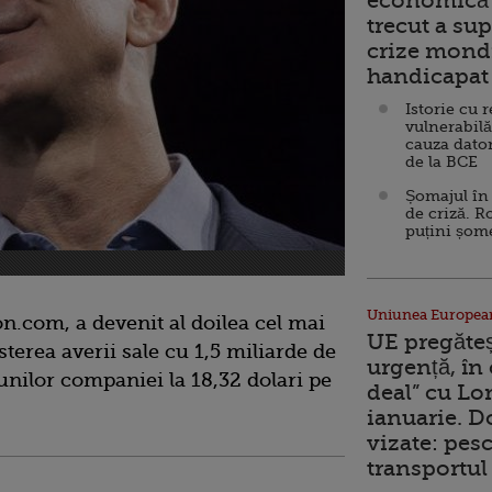
economică 
trecut a sup
crize mondi
handicapat 
Istorie cu 
vulnerabilă
cauza dator
de la BCE
Șomajul în 
de criză. R
puțini șom
Uniunea Europea
n.com, a devenit al doilea cel mai
UE pregăte
erea averii sale cu 1,5 miliarde de
urgență, în
iunilor companiei la 18,32 dolari pe
deal” cu Lo
.
ianuarie. 
vizate: pesc
transportul 