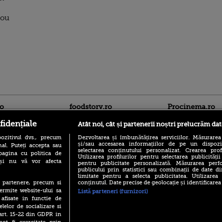
nou
ro
foodstory.ro
Procinema.ro
fidențiale
Atât noi, cât și partenerii noștri prelucrăm dat
ozitivul dvs., precum
Dezvoltarea și îmbunătățirea serviciilor. Măsurarea
și/sau accesarea informațiilor de pe un dispoziti
al. Puteți accepta sau
selectarea conținutului personalizat. Crearea prof
pagina cu politica de
Utilizarea profilurilor pentru selectarea publicității
i și nu vă vor afecta
pentru publicitate personalizată. Măsurarea perfo
publicului prin statistici sau combinații de date di
limitate pentru a selecta publicitatea. Utilizarea
(P) Descoperă Lumea
Emoții intense pe
conținutul. Date precise de geolocație și identificarea
te partenere, precum si
Evenimentelor din România
Sebastian Stan! Iub
ermite website-ului sa
Listă parteneri (furnizori)
cu Transilvania Events!
Annabelle, l-a făcu
 afisate in functie de
(P) Raku, gaming intens și o
elelor de socializare si
Din 14 septembrie
pauză binemeritată cu...
 art. 15-22 din GDPR in
Popescu revine în 
pizza Guseppe