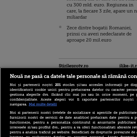
cu 300 mld. euro. Regiunea in
care, la fiecare 3 zile, apare un 
miliardar
Zece dintre bogatii Romaniei,
prinsi cu averi nedeclarate de
aproape 20 mil.euro
Stirileprotv.ro
ilike-it.
Nouă ne pasă ca datele tale personale să rămână con
Noi și partenerii noștri
201
stocăm și/sau accesăm informații pe disp
identificatorii cookie unici pentru prelucrarea datelor cu caracter person
gestiona alegerile dvs. făcând clic mai jos sau în orice moment, pe 
confidențialitate. Aceste alegeri vor fi raportate partenerilor noștr
navigarea.
Mai multe detalii
Bolojan, înaintea ratingului
de țară Moody’s: Am fost
Noi si partenerii nostri (retelele de socializare si agentiile de publicita
cinstiți cu românii, am
furnizorii nostri de servicii de date analitice) prelucram date pentru a p
muncit din greu. Alianța
functioneze, pentru a personaliza continutul si anunturile publicitare
PSD-AUR ”minează” țara
interesele si/sau profilul dvs., pentru a va oferi functionalitati aferente ret
pentru a analiza traficul pe website. Beneficiati de drepturile prevazute de
El Niño amenință lumea cu