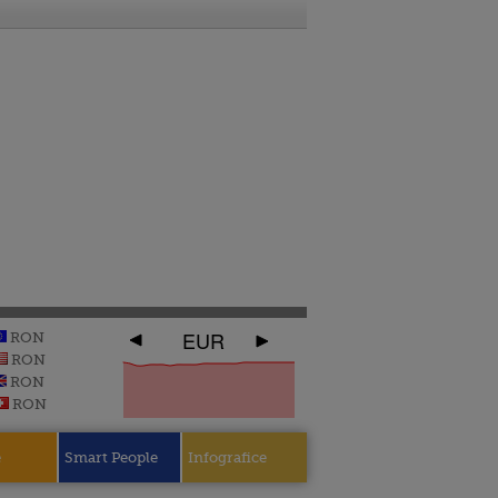
EUR
RON
RON
RON
RON
e
Smart People
Infografice