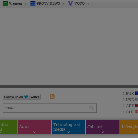
Vremea
PROTV NEWS
VOYO
1 EUR
1 USD
1 GBP
1 CHF
i si
Tehnologie si
Auto
Job-uri
Lifestyl
i
media