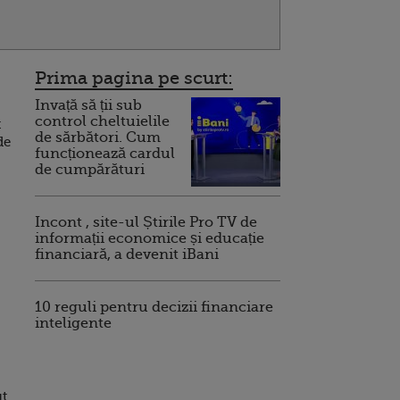
Prima pagina pe scurt:
Invață să ții sub
control cheltuielile
t
de sărbători. Cum
de
funcționează cardul
de cumpărături
Incont , site-ul Știrile Pro TV de
informații economice și educație
financiară, a devenit iBani
10 reguli pentru decizii financiare
inteligente
ut