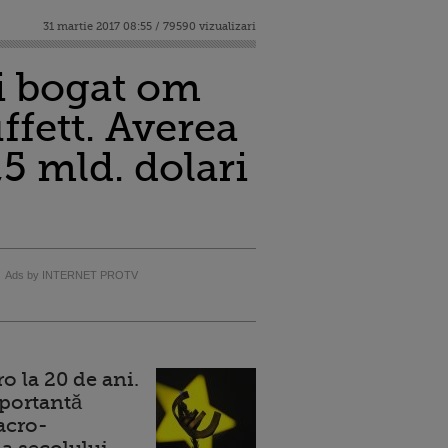
31 martie 2017 08:55 / 79590 vizualizari
ai bogat om
fett. Averea
5 mld. dolari
Ads by INTERNET PROTV
 la 20 de ani.
portantă
acro-