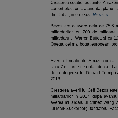
Cresterea cotatiei actiunilor Amazo
comert electronic a anuntat planuril
din Dubai, informeaza
News.ro
.
Bezos are o avere neta de 75,6 mi
miliardarilor, cu 700 de milioan
miliardarului Warren Buffett si cu 1
Ortega, cel mai bogat european, propr
Averea fondatorului Amazo.com a cre
si cu 7 miliarde de dolari de cand ac
dupa alegerea lui Donald Trump ca 
2016.
Cresterea averii lui Jeff Bezos est
miliardarilor in 2017, dupa avans
averea miliardarului chinez Wang We
lui Mark Zuckerberg, fondatorul Fac