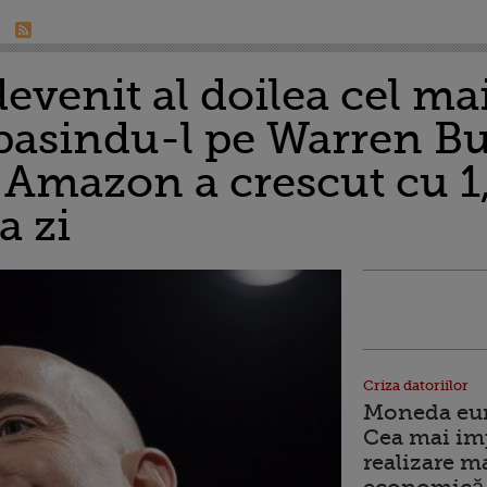
devenit al doilea cel m
pasindu-l pe Warren Buf
 Amazon a crescut cu 1,
a zi
Criza datoriilor
Moneda euro
Cea mai im
realizare m