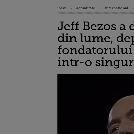
ibani
actualitate
international
Jeff Bezos a 
din lume, de
fondatorului
intr-o singur