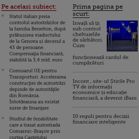
Pe acelasi subiect:
Prima pagina pe
scurt:
Statul italian preia
controlul autostrăzilor de
Invață să ții
la familia Benetton, după
sub control
cheltuielile
prăbușirea viaductului
de sărbători.
de la Genova și decesul a
Cum
43 de persoane.
Compensaţia financiară,
funcționează cardul de
stabilită la 3,4 mld. euro
cumpărături
Comisarul UE pentru
Transporturi: Accelerarea
Incont , site-ul Știrile Pro
construcţiei de autostrăzi
TV de informații
depinde de autorităţile
economice și educație
din România.
financiară, a devenit iBani
Întotdeauna au existat
surse de finanţare
10 reguli pentru decizii
Studiul de fezabilitate
financiare inteligente
care a trasat autostrada
Comarnic-Braşov prin
curtea Castelului