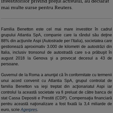
investitorilor privind preţul activului, au declarat
mai multe surse pentru Reuters.
Familia Benetton este cel mai mare investitor în cadrul
grupului Atlantia SpA, companie care la rândul său deţine
88% din acţiunile Aspi (Autostrade per l'Italia), societatea care
gestionează aproximativ 3.000 de kilometri de autostrăzi din
Italia, inclusiv tronsonul de autostradă care s-a prăbuşit în
august 2018 la Genova şi a provocat decesul a 43 de
persoane.
Guvernul de la Roma a anunţat că în conformitate cu termenii
unui acord convenit cu Atlantia SpA, grupul controlat de
familia Benetton va ieşi treptat din acţionariatul Aspi iar
controlul la această societate va fi preluat de către banca de
stat Cassa Depositi e Prestiti (CDP). Compensaţia financiară
pentru această naţionalizare a fost fixată la 3,4 miliarde de
euro, scrie
Agerpres
.