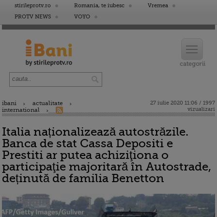
stirileprotv.ro
Romania, te iubesc
Vremea
PROTV NEWS
VOYO
ibani
actualitate
27 iulie 2020 11:06 / 1997
vizualizari
international
Italia naționalizează autostrăzile.
Banca de stat Cassa Depositi e
Prestiti ar putea achiziţiona o
participaţie majoritară în Autostrade,
deținută de familia Benetton