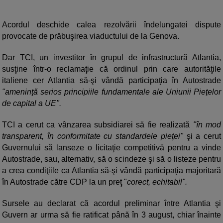
Acordul deschide calea rezolvării îndelungatei dispute
provocate de prăbuşirea viaductului de la Genova.
Dar TCI, un investitor în grupul de infrastructură Atlantia,
susţine într-o reclamaţie că ordinul prin care autorităţile
italiene cer Atlantia să-şi vândă participaţia în Autostrade
"ameninţă serios principiile fundamentale ale Uniunii Pieţelor
de capital a UE".
TCI a cerut ca vânzarea subsidiarei să fie realizată
"în mod
transparent, în conformitate cu standardele pieţei"
şi a cerut
Guvernului să lanseze o licitaţie competitivă pentru a vinde
Autostrade, sau, alternativ, să o scindeze şi să o listeze pentru
a crea condiţiile ca Atlantia să-şi vândă participaţia majoritară
în Autostrade către CDP la un preţ "
corect, echitabil".
Sursele au declarat că acordul preliminar între Atlantia şi
Guvern ar urma să fie ratificat până în 3 august, chiar înainte