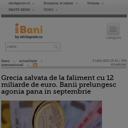
stirileprotv.ro
Romania, te iubesc
Vremea
PROTV NEWS
VOYO
ibani
actualitate
3 iulie 2011 13:42 / 300
vizualizari
international
Grecia salvata de la faliment cu 12
miliarde de euro. Banii prelungesc
agonia pana in septembrie