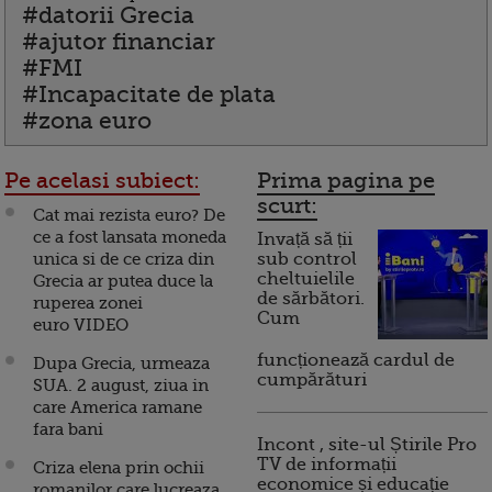
#datorii Grecia
#ajutor financiar
#FMI
#Incapacitate de plata
#zona euro
Pe acelasi subiect:
Prima pagina pe
scurt:
Cat mai rezista euro? De
ce a fost lansata moneda
Invață să ții
unica si de ce criza din
sub control
cheltuielile
Grecia ar putea duce la
de sărbători.
ruperea zonei
Cum
euro VIDEO
funcționează cardul de
Dupa Grecia, urmeaza
cumpărături
SUA. 2 august, ziua in
care America ramane
fara bani
Incont , site-ul Știrile Pro
TV de informații
Criza elena prin ochii
economice și educație
romanilor care lucreaza