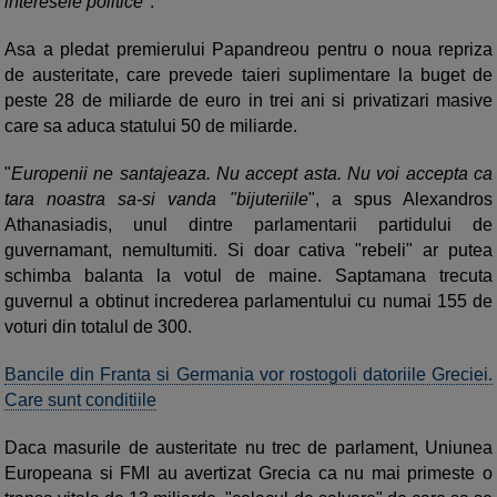
interesele politice
".
Asa a pledat premierului Papandreou pentru o noua repriza
de austeritate, care prevede taieri suplimentare la buget de
peste 28 de miliarde de euro in trei ani si privatizari masive
care sa aduca statului 50 de miliarde.
"
Europenii ne santajeaza. Nu accept asta. Nu voi accepta ca
tara noastra sa-si vanda "bijuteriile
", a spus Alexandros
Athanasiadis, unul dintre parlamentarii partidului de
guvernamant, nemultumiti. Si doar cativa "rebeli" ar putea
schimba balanta la votul de maine. Saptamana trecuta
guvernul a obtinut increderea parlamentului cu numai 155 de
voturi din totalul de 300.
Bancile din Franta si Germania vor rostogoli datoriile Greciei.
Care sunt conditiile
Daca masurile de austeritate nu trec de parlament, Uniunea
Europeana si FMI au avertizat Grecia ca nu mai primeste o