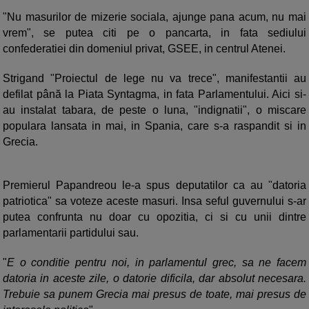
"Nu masurilor de mizerie sociala, ajunge pana acum, nu mai
vrem", se putea citi pe o pancarta, in fata sediului
confederatiei din domeniul privat, GSEE, in centrul Atenei.
Strigand "Proiectul de lege nu va trece", manifestantii au
defilat până la Piata Syntagma, in fata Parlamentului. Aici si-
au instalat tabara, de peste o luna, "indignatii", o miscare
populara lansata in mai, in Spania, care s-a raspandit si in
Grecia.
Premierul Papandreou le-a spus deputatilor ca au "datoria
patriotica" sa voteze aceste masuri. Insa seful guvernului s-ar
putea confrunta nu doar cu opozitia, ci si cu unii dintre
parlamentarii partidului sau.
"
E o conditie pentru noi, in parlamentul grec, sa ne facem
datoria in aceste zile, o datorie dificila, dar absolut necesara.
Trebuie sa punem Grecia mai presus de toate, mai presus de