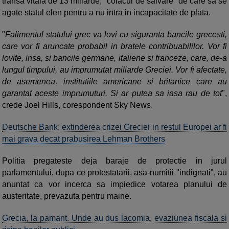
transa vitala de 13 miliarde, "colacul de salvare" de care sa se
agate statul elen pentru a nu intra in incapacitate de plata.
"
Falimentul statului grec va lovi cu siguranta bancile grecesti,
care vor fi aruncate probabil in bratele contribuabililor. Vor fi
lovite, insa, si bancile germane, italiene si franceze, care, de-a
lungul timpului, au imprumutat miliarde Greciei. Vor fi afectate,
de asemenea, institutiile americane si britanice care au
garantat aceste imprumuturi. Si ar putea sa iasa rau de tot
",
crede Joel Hills, corespondent Sky News.
Deutsche Bank: extinderea crizei Greciei in restul Europei ar fi
mai grava decat prabusirea Lehman Brothers
Politia pregateste deja baraje de protectie in jurul
parlamentului, dupa ce protestatarii, asa-numitii "indignati", au
anuntat ca vor incerca sa impiedice votarea planului de
austeritate, prevazuta pentru maine.
Grecia, la pamant. Unde au dus lacomia, evaziunea fiscala si