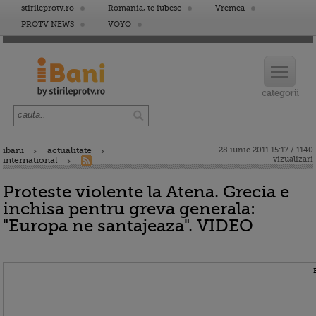
stirileprotv.ro
Romania, te iubesc
Vremea
PROTV NEWS
VOYO
ibani
actualitate
28 iunie 2011 15:17 / 1140
vizualizari
international
Proteste violente la Atena. Grecia e
inchisa pentru greva generala:
"Europa ne santajeaza". VIDEO