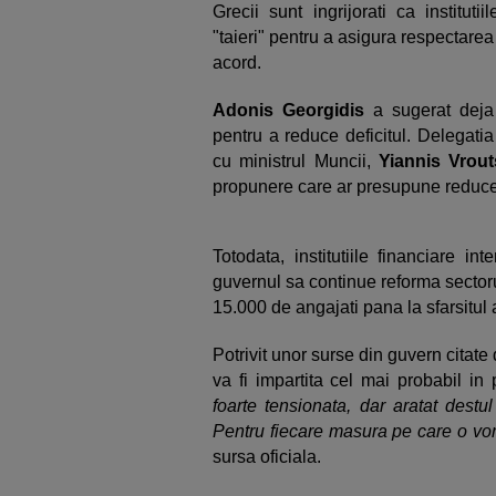
Grecii sunt ingrijorati ca institut
"taieri" pentru a asigura respectarea 
acord.
Adonis Georgidis
a sugerat deja 
pentru a reduce deficitul. Delegatia 
cu ministrul Muncii,
Yiannis Vrout
propunere care ar presupune reduce
Totodata, institutiile financiare i
guvernul sa continue reforma sector
15.000 de angajati pana la sfarsitul
Potrivit unor surse din guvern citat
va fi impartita cel mai probabil in 
foarte tensionata, dar aratat destu
Pentru fiecare masura pe care o vo
sursa oficiala.