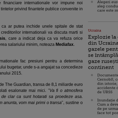
Alegeri eu
iile financiare internationale vor impune noi
aleg condu
tintelor privind finantele publice convenite in
care este m
ca ar putea inchide unele spitale de stat
Ucraina
creditorilor internationali va discuta marti si
Explozie la
sis
, care a indicat deja ca va refuza orice
din Ucraina
rea salariului minim, noteaza
Mediafax
.
gazele pent
se întâmplă 
gaze ruseșt
nternationale fac presiuni pentru a determina
continent
ului bugetar, unde s-a angajat sa concedieze
 anului 2015.
Documente d
Cernobîl, c
din istorie,
e de The Guardian, transa de 8,1 miliarde euro
accidente 
plati esalonate mai mici.
"Va fi o atmosfera
de URSS
l de clar ca sunt hotarati sa proedeze asa.
Inundație d
m anunta, vom mai primi o transa
", sustine o
Cum a deve
de pe urma
face tot po