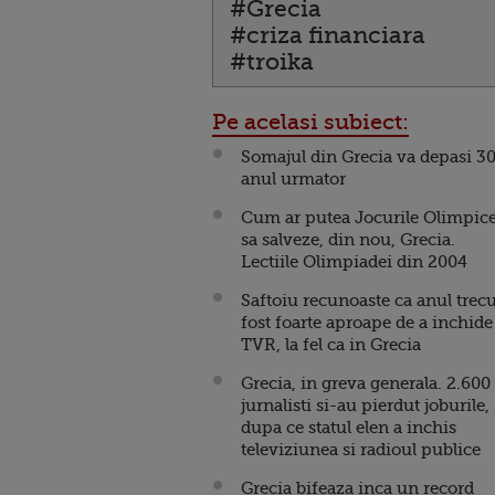
#Grecia
#criza financiara
#troika
Pe acelasi subiect:
Somajul din Grecia va depasi 3
anul urmator
Cum ar putea Jocurile Olimpic
sa salveze, din nou, Grecia.
Lectiile Olimpiadei din 2004
Saftoiu recunoaste ca anul trecu
fost foarte aproape de a inchide
TVR, la fel ca in Grecia
Grecia, in greva generala. 2.600
jurnalisti si-au pierdut joburile,
dupa ce statul elen a inchis
televiziunea si radioul publice
Grecia bifeaza inca un record