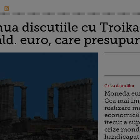
ua discutiile cu Troika
ld. euro, care presupune
Criza datoriilor
Moneda euro
Cea mai im
realizare m
economică 
trecut a sup
crize mondi
handicapat 