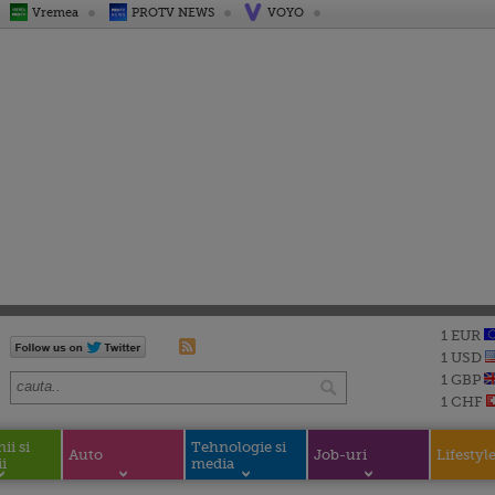
Vremea
PROTV NEWS
VOYO
1 EUR
1 USD
1 GBP
1 CHF
i si
Tehnologie si
Auto
Job-uri
Lifestyl
i
media