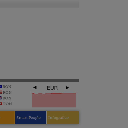
EUR
RON
RON
RON
RON
e
Smart People
Infografice