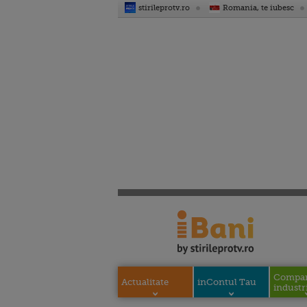
stirileprotv.ro
Romania, te iubesc
Compani
Actualitate
inContul Tau
industri