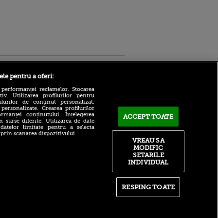
Sport.ro
ele pentru a oferi:
 performanței reclamelor. Stocarea
v. Utilizarea profilurilor pentru
ilurilor de conținut personalizat.
 personalizate. Crearea profilurilor
rmanței conținutului. Înțelegerea
ACCEPT TOATE
n surse diferite. Utilizarea de date
 datelor limitate pentru a selecta
Adrian Mihalcea, discurs
 prin scanarea dispozitivului.
incredibil înainte de UTA -
VREAU SA
ntru
Rapid: „Acest criminal a
MODIFIC
ita lui,
omorât vreo șase oameni”
t tată!
SETARILE
Surpriză în UCL! Aarhus a
INDIVIDUAL
, Adela
oprit parcursul perfect al
rol
revelației din preliminarii
V
RESPING TOATE
Ce declin! Cu cine a semnat
pă o
azi Nabil Fekir, campion
n film, Sir
mondial cu Franța în 2018
se
n muzică