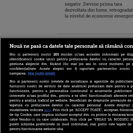
negativ. Devine prima tara
dezvoltata din lume, retrogradat
la nivelul de economie emergen
Stirileprotv.ro
ilike-it.
Nouă ne pasă ca datele tale personale să rămână con
Noi și partenerii noștri
201
stocăm și/sau accesăm informații pe disp
identificatorii cookie unici pentru prelucrarea datelor cu caracter person
gestiona alegerile dvs. făcând clic mai jos sau în orice moment, pe 
confidențialitate. Aceste alegeri vor fi raportate partenerilor noștr
navigarea.
Mai multe detalii
Escrocheria „văduvelor
negre” ia amploare în Rusia.
Noi si partenerii nostri (retelele de socializare si agentiile de publicita
„Găsește-ți un soldat și când
furnizorii nostri de servicii de date analitice) prelucram date pentru a p
va fi ucis vei primi 8
functioneze, pentru a personaliza continutul si anunturile publicitare
milioane de ruble”
interesele si/sau profilul dvs., pentru a va oferi functionalitati aferente ret
pentru a analiza traficul pe website. Beneficiati de drepturile prevazute de
Aflat în SUA, ministrul
britanic de Externe a evitat
legatura cu prelucrarea datelor cu caracter personal. Aceste drepturi 
să spună dacă îl mai
aici
modalitatea indicata
. Prin click pe “ACCEPT TOATE”, acceptati folosire
consideră pe Trump „idiot,
de tip Cookie, care implica inclusiv acceptul dvs. cu privire la stocarea/acc
rasist și misogin”
catre Vendor-ii cu care colaboram. Prin click pe “VREAU SA MODIFIC 
puteti schimba preferintele in mod individual, mai putin cele legate de 
Primăriile care nu se
pentru functionarea website-ului.
înrolează pe Ghiseul.ro pot