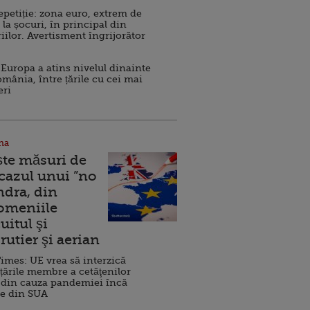
repetiție: zona euro, extrem de
 la șocuri, în principal din
iilor. Avertisment îngrijorător
Europa a atins nivelul dinainte
omânia, între țările cu cei mai
eri
na
ște măsuri de
 cazul unui ”no
ndra, din
Domeniile
uitul şi
rutier şi aerian
imes: UE vrea să interzică
 țările membre a cetăţenilor
 din cauza pandemiei încă
ve din SUA