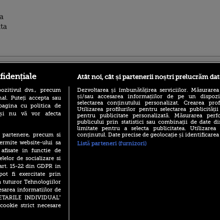
a
ta
ro
foodstory.ro
Procinema.ro
fidențiale
Atât noi, cât și partenerii noștri prelucrăm dat
ozitivul dvs., precum
Dezvoltarea și îmbunătățirea serviciilor. Măsurarea
și/sau accesarea informațiilor de pe un dispoziti
al. Puteți accepta sau
selectarea conținutului personalizat. Crearea prof
pagina cu politica de
Utilizarea profilurilor pentru selectarea publicității
i și nu vă vor afecta
pentru publicitate personalizată. Măsurarea perfo
publicului prin statistici sau combinații de date di
limitate pentru a selecta publicitatea. Utilizarea
conținutul. Date precise de geolocație și identificarea
te partenere, precum si
(P) Descoperă Lumea
Emoții intense pe
ermite website-ului sa
Listă parteneri (furnizori)
Evenimentelor din România
Sebastian Stan! Iub
 afisate in functie de
cu Transilvania Events!
Annabelle, l-a făcu
elelor de socializare si
(P) Raku, gaming intens și o
 art. 15-22 din GDPR in
Din 14 septembrie
pauză binemeritată cu...
pot fi exercitate prin
Popescu revine în 
pizza Guseppe
principal la Pro T
a tuturor Tehnologiilor
esarea informatiilor de
(P) Poți folosi bonurile de
La 88 de ani și du
masă pentru a comanda
SETARILE INDIVIDUAL”
carieră fabuloasă î
mâncare acasă? Lista
cookie strict necesare
Anthony Hopkins 
aplicațiilor care le acceptă
lansează oficial î