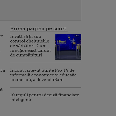
Prima pagina pe scurt:
Invață să ții sub
0%
control cheltuielile
de sărbători. Cum
funcționează cardul
e
de cumpărături
t a
Incont , site-ul Știrile Pro TV de
informații economice și educație
financiară, a devenit iBani
 de
10 reguli pentru decizii financiare
inteligente