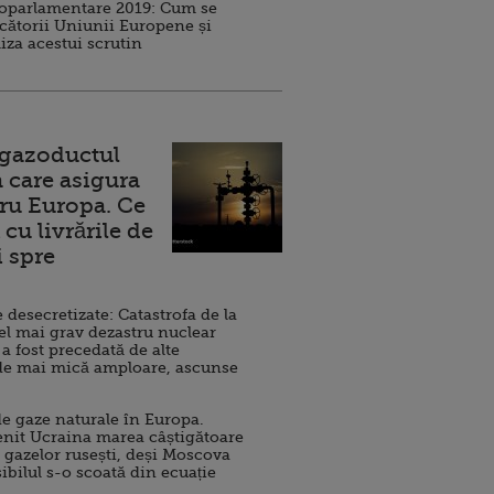
roparlamentare 2019: Cum se
cătorii Uniunii Europene și
iza acestui scrutin
 gazoductul
 care asigura
ru Europa. Ce
cu livrările de
i spre
esecretizate: Catastrofa de la
el mai grav dezastru nuclear
 a fost precedată de alte
de mai mică amploare, ascunse
e gaze naturale în Europa.
nit Ucraina marea câștigătoare
 gazelor rusești, deși Moscova
sibilul s-o scoată din ecuație