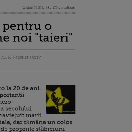
2 iulie 2013 11:45 / 179 vizualizari
 pentru o
 noi "taieri"
Ads by INTERNET PROTV
 la 20 de ani.
portantă
acro-
a secolului
raviețuit marii
ale, dar rămâne un colos
de propriile slăbiciuni