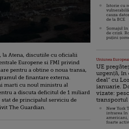
Istorie cu 
vulnerabilă
cauza dator
de la BCE
Șomajul în 
de criză. R
puțini șom
la Atena, discutiile cu oficialii
Uniunea Europea
entrale Europene si FMI privind
UE pregăte
sare pentru a obtine o noua transa,
urgență, în
ogramul de finantare externa.
deal” cu Lo
lni marti cu noul ministru al
ianuarie. 
ntru a discuta deficitul de 1 miliard
vizate: pesc
transportul 
 stat de principalul serviciu de
ivit The Guardian.
New York T
intrarea în
americani,
foarte acti