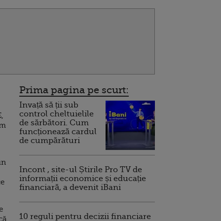
Prima pagina pe scurt:
Invață să ții sub
control cheltuielile
,
de sărbători. Cum
um
funcționează cardul
de cumpărături
un
Incont , site-ul Știrile Pro TV de
informații economice și educație
ce
financiară, a devenit iBani
e
10 reguli pentru decizii financiare
că