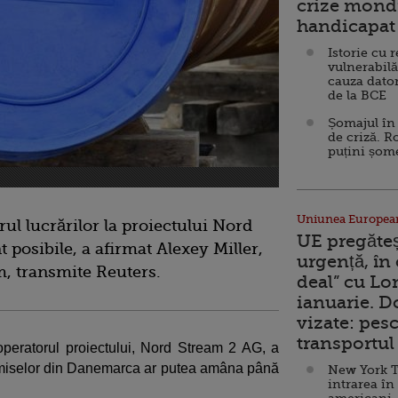
crize mondi
handicapat 
Istorie cu 
vulnerabilă
cauza dator
de la BCE
Șomajul în 
de criză. R
puțini șom
Uniunea Europea
ul lucrărilor la proiectului Nord
UE pregăte
posibile, a afirmat Alexey Miller,
urgență, în
m, transmite Reuters.
deal” cu Lo
ianuarie. 
vizate: pesc
transportul 
operatorul proiectului, Nord Stream 2 AG, a
permiselor din Danemarca ar putea amâna până
New York T
intrarea în