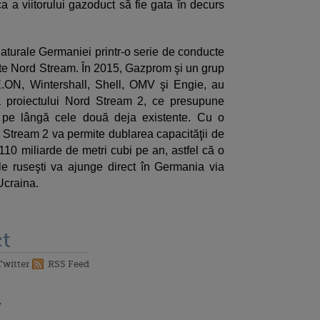
a a viitorului gazoduct să fie gata în decurs
turale Germaniei printr-o serie de conducte
te Nord Stream. În 2015, Gazprom şi un grup
.ON, Wintershall, Shell, OMV şi Engie, au
a proiectului Nord Stream 2, ce presupune
 pe lângă cele două deja existente. Cu o
 Stream 2 va permite dublarea capacităţii de
110 miliarde de metri cubi pe an, astfel că o
e ruseşti va ajunge direct în Germania via
Ucraina.
t
Twitter
RSS Feed
7