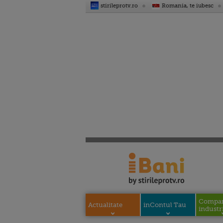
stirileprotv.ro
Romania, te iubesc
Compani
Actualitate
inContul Tau
industri