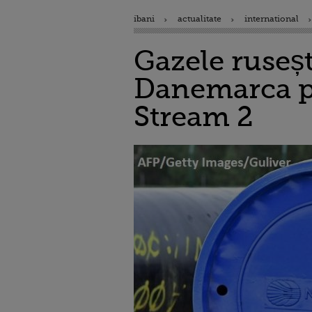
ibani
actualitate
international
Gazele ruseșt
Danemarca p
Stream 2