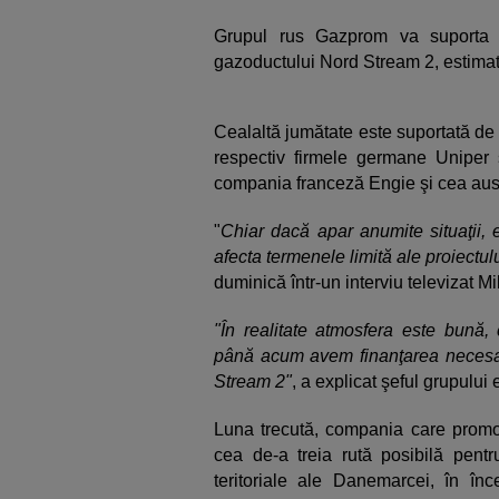
Grupul rus Gazprom va suporta j
gazoductului Nord Stream 2, estimate
Cealaltă jumătate este suportată de
respectiv firmele germane Uniper ş
compania franceză Engie şi cea au
"
Chiar dacă apar anumite situaţii, 
afecta termenele limită ale proiectul
duminică într-un interviu televizat Mil
"În realitate atmosfera este bună, c
până acum avem finanţarea necesar
Stream 2"
, a explicat şeful grupului 
Luna trecută, compania care prom
cea de-a treia rută posibilă pent
teritoriale ale Danemarcei, în înc