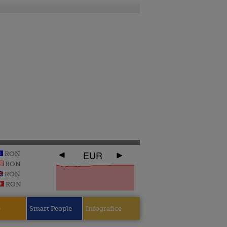
EUR
RON
RON
RON
RON
e
Smart People
Infografice