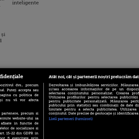
inteligente
a
 și
d
fidențiale
Atât noi, cât și partenerii noștri prelucrăm dat
ro
foodstory.ro
Procinema.ro
ozitivul dvs., precum
Dezvoltarea și îmbunătățirea serviciilor. Măsurarea
și/sau accesarea informațiilor de pe un dispoziti
al. Puteți accepta sau
selectarea conținutului personalizat. Crearea prof
pagina cu politica de
Utilizarea profilurilor pentru selectarea publicității
i și nu vă vor afecta
pentru publicitate personalizată. Măsurarea perfo
publicului prin statistici sau combinații de date di
limitate pentru a selecta publicitatea. Utilizarea
conținutul. Date precise de geolocație și identificarea
te partenere, precum si
ermite website-ului sa
Listă parteneri (furnizori)
 afisate in functie de
Emoții intense pe
elelor de socializare si
Sebastian Stan! Iub
 art. 15-22 din GDPR in
Annabelle, l-a făcu
pot fi exercitate prin