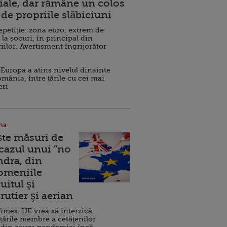
ale, dar rămâne un colos
de propriile slăbiciuni
repetiție: zona euro, extrem de
 la șocuri, în principal din
iilor. Avertisment îngrijorător
Europa a atins nivelul dinainte
omânia, între țările cu cei mai
eri
na
ște măsuri de
 cazul unui ”no
ndra, din
Domeniile
uitul şi
rutier şi aerian
imes: UE vrea să interzică
 țările membre a cetăţenilor