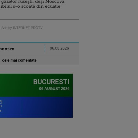
 gazelor rusești, deși Moscova
sibilul s-o scoată din ecuație
Ads by INTERNET PROTV
ncont.ro
06.08.2026
cele mai comentate