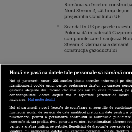
România va încetini construcți
Nord Stream 2, cât timp deține
președinția Consiliului UE
Scandal în UE pe gazele rusești.
Polonia dă în judecată Gazprom
companiile care finanțează Nor
Stream 2. Germania a demarat
construcția gazoductului
Nouă ne pasă ca datele tale personale să rămână con
Stirileprotv.ro
ilike-it.
Noi și partenerii noștri
201
stocăm și/sau accesăm informații pe disp
identificatorii cookie unici pentru prelucrarea datelor cu caracter person
gestiona alegerile dvs. făcând clic mai jos sau în orice moment, pe 
confidențialitate. Aceste alegeri vor fi raportate partenerilor noștr
navigarea.
Mai multe detalii
Noi si partenerii nostri (retelele de socializare si agentiile de publicita
furnizorii nostri de servicii de date analitice) prelucram date pentru a p
functioneze, pentru a personaliza continutul si anunturile publicitare
interesele si/sau profilul dvs., pentru a va oferi functionalitati aferente ret
pentru a analiza traficul pe website. Beneficiati de drepturile prevazute de
legatura cu prelucrarea datelor cu caracter personal. Aceste drepturi 