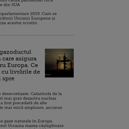
 din cauza pandemiei încă
ve din SUA
roparlamentare 2019: Cum se
cătorii Uniunii Europene și
iza acestui scrutin
 gazoductul
 care asigura
ru Europa. Ce
cu livrările de
i spre
esecretizate: Catastrofa de la
el mai grav dezastru nuclear
 a fost precedată de alte
de mai mică amploare, ascunse
e gaze naturale în Europa.
nit Ucraina marea câștigătoare