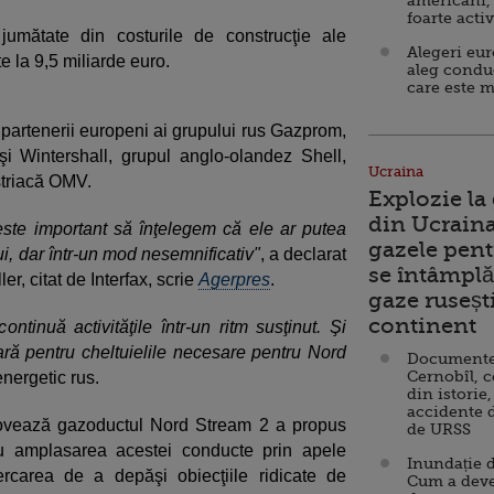
americani,
foarte acti
umătate din costurile de construcţie ale
Alegeri eu
 la 9,5 miliarde euro.
aleg condu
care este m
 partenerii europeni ai grupului rus Gazprom,
i Wintershall, grupul anglo-olandez Shell,
Ucraina
striacă OMV.
Explozie la
din Ucraina
este important să înţelegem că ele ar putea
gazele pent
ui, dar într-un mod nesemnificativ"
, a declarat
se întâmplă 
ler, citat de Interfax, scrie
Agerpres
.
gaze ruseșt
continent
ontinuă activităţile într-un ritm susţinut. Şi
ă pentru cheltuielile necesare pentru Nord
Documente d
Cernobîl, c
energetic rus.
din istorie,
accidente 
ovează gazoductul Nord Stream 2 a propus
de URSS
ru amplasarea acestei conducte prin apele
Inundație d
ercarea de a depăşi obiecţiile ridicate de
Cum a deve