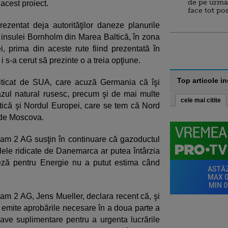
de pe urma
acest proiect.
face tot po
zentat deja autorităţilor daneze planurile
l insulei Bornholm din Marea Baltică, în zona
 prima din aceste rute fiind prezentată în
i s-a cerut să prezinte o a treia opţiune.
Top articole i
iticat de SUA, care acuză Germania că îşi
zul natural rusesc, precum şi de mai multe
cele mai citite
tică şi Nordul Europei, care se tem că Nord
 de Moscova.
eam 2 AG susţin în continuare că gazoductul
colele ridicate de Danemarca ar putea întârzia
neză pentru Energie nu a putut estima când
eam 2 AG, Jens Mueller, declara recent că, şi
 emite aprobările necesare în a doua parte a
ave suplimentare pentru a urgenta lucrările