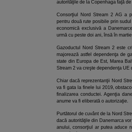
autorităţile de la Copenhaga faţă de 
Consorţiul Nord Stream 2 AG a pre
pentru două rute posibile prin sudu
economică exclusivă a Danemarcei,
urmă cu peste doi ani, însă în martie 
Gazoductul Nord Stream 2 este cr
majorează astfel dependenţa de ga
state din Europa de Est, Marea Bal
Stream 2 va creşte dependenţa UE
Chiar dacă reprezentanţii Nord Str
va fi gata la finele lui 2019, obsta
finalizarea conductei. Agenţia da
anume va fi eliberată o autorizaţie.
Purtătorul de cuvânt de la Nord Str
dacă autorităţile din Danemarca vor
anului, consorţiul ar putea aduce n