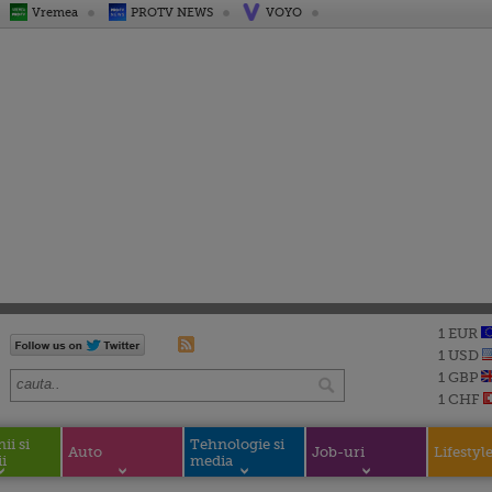
Vremea
PROTV NEWS
VOYO
1 EUR
1 USD
1 GBP
1 CHF
i si
Tehnologie si
Auto
Job-uri
Lifestyl
i
media