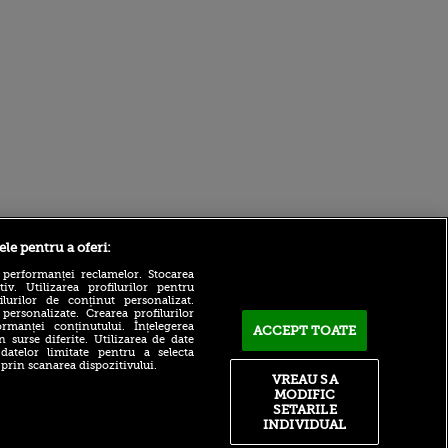
ele pentru a oferi:
Sport.ro
 performanței reclamelor. Stocarea
v. Utilizarea profilurilor pentru
ilurilor de conținut personalizat.
 personalizate. Crearea profilurilor
rmanței conținutului. Înțelegerea
ACCEPT TOATE
n surse diferite. Utilizarea de date
 datelor limitate pentru a selecta
 prin scanarea dispozitivului.
VREAU SA
Steaua sau FCSB? Fostul
MODIFIC
fotbalist al roș-albaștrilor a
ntru
SETARILE
dat verdictul: „Nu mai ai ce
ita lui,
INDIVIDUAL
să le faci”
t tată!