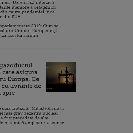
imes: UE vrea să interzică
 țările membre a cetăţenilor
 din cauza pandemiei încă
ve din SUA
roparlamentare 2019: Cum se
cătorii Uniunii Europene și
iza acestui scrutin
 gazoductul
 care asigura
ru Europa. Ce
cu livrările de
i spre
esecretizate: Catastrofa de la
el mai grav dezastru nuclear
 a fost precedată de alte
de mai mică amploare, ascunse