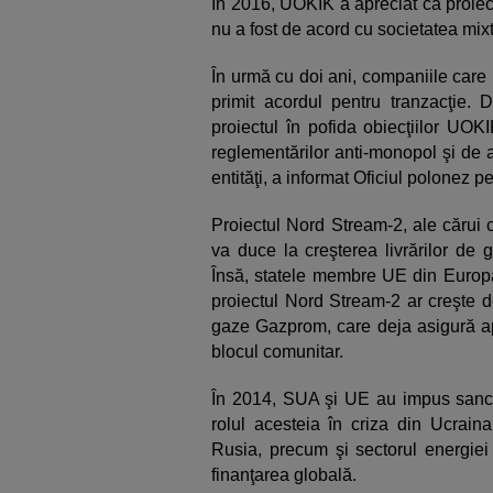
În 2016, UOKIK a apreciat că proie
nu a fost de acord cu societatea mixt
În urmă cu doi ani, companiile car
primit acordul pentru tranzacţie. D
proiectul în pofida obiecţiilor UOK
reglementărilor anti-monopol şi de 
entităţi, a informat Oficiul polonez p
Proiectul Nord Stream-2, ale cărui c
va duce la creşterea livrărilor de 
Însă, statele membre UE din Europa 
proiectul Nord Stream-2 ar creşte 
gaze Gazprom, care deja asigură ap
blocul comunitar.
În 2014, SUA şi UE au impus sancţi
rolul acesteia în criza din Ucraina
Rusia, precum şi sectorul energiei 
finanţarea globală.