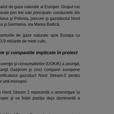
rul de gaze naturale al Europei. Grupul rus
ale prin trei rute principale: conductele din
larus şi Polonia, precum şi gazoductul Nord
ia şi Germania, via Marea Baltică.
porturile de gaze naturale spre Europa cu
,9 miliarde de metri cubi.
m și companiile implicate în proiect
curenţei şi consumatorilor (UOKIK) a anunţat,
nstanţă Gazprom şi cinci companii europene
anificatului gazoduct Nord Stream-2 pentru
or anti-monopol.
că Nord Stream 2 reprezintă o ameninţare la
ropei şi va întări poziţia deja dominantă a