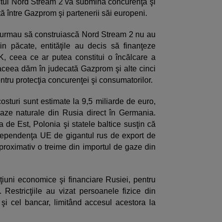
ctul Nord Stream 2 va submina concurenţa şi
ă între Gazprom şi partenerii săi europeni.
e urmau să construiască Nord Stream 2 nu au
in păcate, entităţile au decis să finanţeze
IK, ceea ce ar putea constitui o încălcare a
aceea dăm în judecată Gazprom şi alte cinci
entru protecţia concurenţei şi consumatorilor.
osturi sunt estimate la 9,5 miliarde de euro,
gaze naturale din Rusia direct în Germania.
de Est, Polonia şi statele baltice susţin că
dependenţa UE de gigantul rus de export de
roximativ o treime din importul de gaze din
uni economice şi financiare Rusiei, pentru
. Restricţiile au vizat persoanele fizice din
şi cel bancar, limitând accesul acestora la