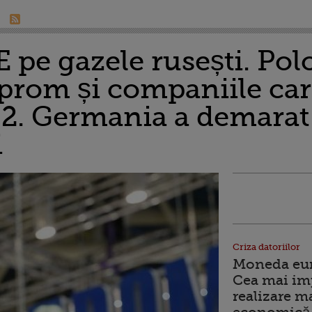
 pe gazele rusești. Pol
prom și companiile car
2. Germania a demarat 
i
Criza datoriilor
Moneda euro
Cea mai im
realizare m