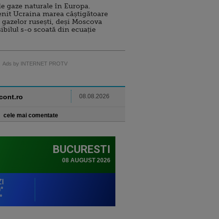
e gaze naturale în Europa.
nit Ucraina marea câștigătoare
 gazelor rusești, deși Moscova
sibilul s-o scoată din ecuație
Ads by INTERNET PROTV
ncont.ro
08.08.2026
cele mai comentate