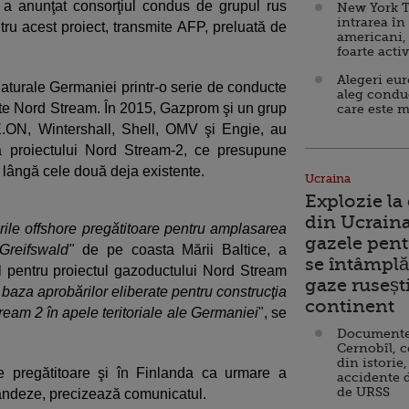
a anunţat consorţiul condus de grupul rus
New York T
intrarea în
u acest proiect, transmite AFP, preluată de
americani,
foarte acti
Alegeri eu
turale Germaniei printr-o serie de conducte
aleg condu
te Nord Stream. În 2015, Gazprom şi un grup
care este m
.ON, Wintershall, Shell, OMV şi Engie, au
a proiectului Nord Stream-2, ce presupune
 lângă cele două deja existente.
Ucraina
Explozie la
din Ucraina
ile offshore pregătitoare pentru amplasarea
gazele pent
 Greifswald"
de pe coasta Mării Baltice, a
se întâmplă 
l pentru proiectul gazoductului Nord Stream
gaze ruseșt
 baza aprobărilor eliberate pentru construcţia
continent
eam 2 în apele teritoriale ale Germaniei
", se
Documente d
Cernobîl, c
din istorie,
e pregătitoare şi în Finlanda ca urmare a
accidente 
de URSS
nlandeze, precizează comunicatul.