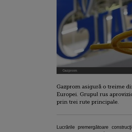
Gazprom
Gazprom asigură o treime din
Europei. Grupul rus aprovizi
prin trei rute principale.
Lucrările premergătoare construcţ