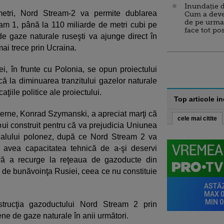
Inundație d
etri, Nord Stream-2 va permite dublarea
Cum a deve
de pe urma
eam 1, până la 110 miliarde de metri cubi pe
face tot po
de gaze naturale ruseşti va ajunge direct în
ai trece prin Ucraina.
ei, în frunte cu Polonia, se opun proiectului
 la diminuarea tranzitului gazelor naturale
ţiile politice ale proiectului.
Top articole i
terne, Konrad Szymanski, a apreciat marţi că
cele mai citite
ui construit pentru că va prejudicia Uniunea
cialului polonez, după ce Nord Stream 2 va
a avea capacitatea tehnică de a-şi deservi
ără a recurge la reţeaua de gazoducte din
e de bunăvoinţa Rusiei, ceea ce nu constituie
nstrucţia gazoductului Nord Stream 2 prin
ene de gaze naturale în anii următori.