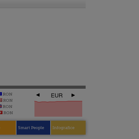
EUR
RON
RON
RON
RON
e
Smart People
Infografice