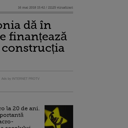
16 mai 2018 15:42 / 21125 vizualizari
onia dă în
e finanțează
construcția
Ads by INTERNET PROTV
 la 20 de ani.
portantă
acro-