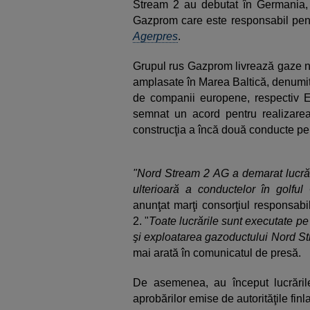
Stream 2 au debutat în Germania, 
Gazprom care este responsabil pentr
Agerpres
.
Grupul rus Gazprom livrează gaze na
amplasate în Marea Baltică, denumi
de companii europene, respectiv E
semnat un acord pentru realizare
construcţia a încă două conducte pe
"Nord Stream 2 AG a demarat lucrăr
ulterioară a conductelor în golful
anunţat marţi consorţiul responsabi
2. "
Toate lucrările sunt executate pe
şi exploatarea gazoductului Nord Str
mai arată în comunicatul de presă.
De asemenea, au început lucrăril
aprobărilor emise de autorităţile fi