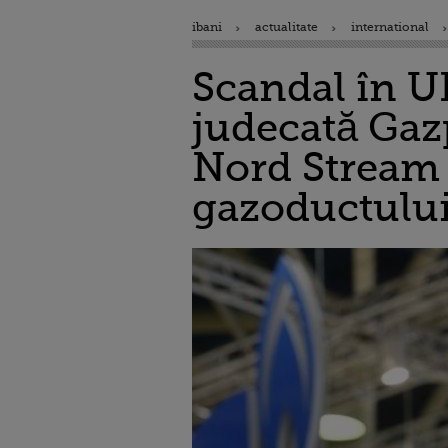
ibani
actualitate
international
Scandal în UE
judecată Gaz
Nord Stream 
gazoductulu