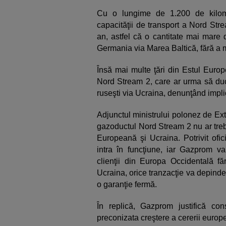
Cu o lungime de 1.200 de kilom
capacităţii de transport a Nord Str
an, astfel că o cantitate mai mare 
Germania via Marea Baltică, fără a m
Însă mai multe ţări din Estul Europ
Nord Stream 2, care ar urma să ducă
ruseşti via Ucraina, denunţând implica
Adjunctul ministrului polonez de Ex
gazoductul Nord Stream 2 nu ar treb
Europeană şi Ucraina. Potrivit ofi
intra în funcţiune, iar Gazprom v
clienţii din Europa Occidentală f
Ucraina, orice tranzacţie va depind
o garanţie fermă.
În replică, Gazprom justifică co
preconizata creştere a cererii europ