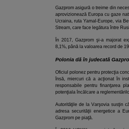
Gazprom asigură o treime din necesa
aprovizionează Europa cu gaze natur
Ucraina, ruta Yamal-Europe, via Be
Stream, care face legătura între Rus
În 2017, Gazprom şi-a majorat ex
8,1%, până la valoarea record de 193
Polonia dă în judecată Gazpro
Oficiul polonez pentru protecţia con
însă, miercuri că a acţionat în i
responsabile pentru finanţarea pl
potenţiala încălcare a reglementăril
Autorităţile de la Varşovia susţin 
adresa securităţii energetice a Eu
Gazprom pe piaţă.