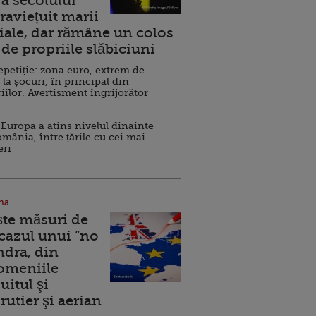
a secolului
raviețuit marii
ale, dar rămâne un colos
de propriile slăbiciuni
repetiție: zona euro, extrem de
 la șocuri, în principal din
iilor. Avertisment îngrijorător
Europa a atins nivelul dinainte
omânia, între țările cu cei mai
eri
na
ște măsuri de
 cazul unui ”no
ndra, din
Domeniile
uitul şi
rutier şi aerian