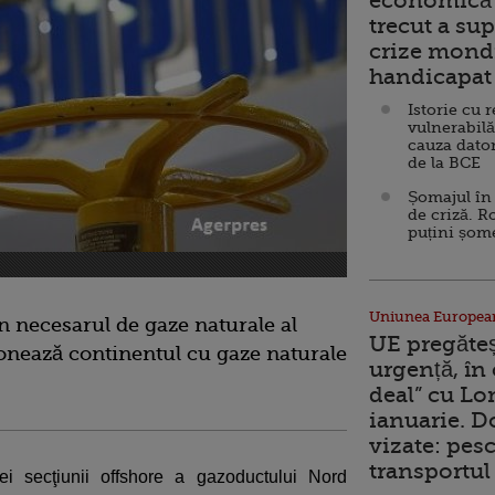
economică 
trecut a sup
crize mondi
handicapat 
Istorie cu 
vulnerabilă
cauza dator
de la BCE
Șomajul în 
de criză. R
puțini șom
Uniunea Europea
 necesarul de gaze naturale al
UE pregăte
onează continentul cu gaze naturale
urgență, în
deal” cu Lo
ianuarie. 
vizate: pesc
transportul 
iei secţiunii offshore a gazoductului Nord