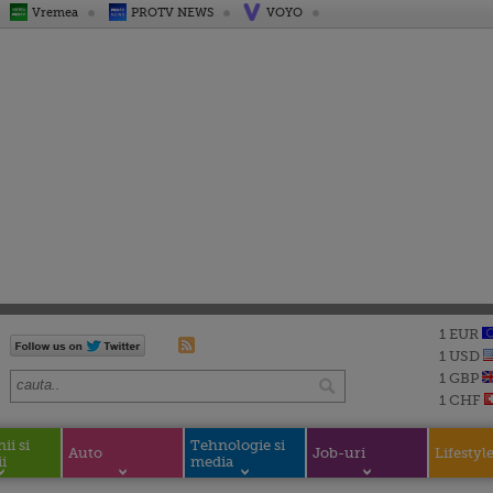
Vremea
PROTV NEWS
VOYO
1 EUR
1 USD
1 GBP
1 CHF
i si
Tehnologie si
Auto
Job-uri
Lifestyl
i
media