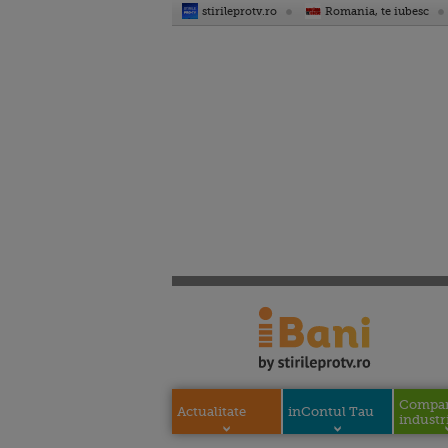
stirileprotv.ro
Romania, te iubesc
Compani
Actualitate
inContul Tau
industri