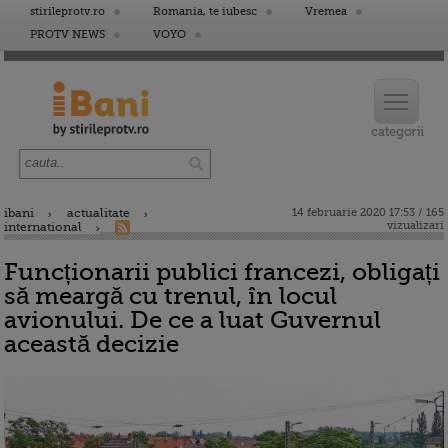
stirileprotv.ro
Romania, te iubesc
Vremea
PROTV NEWS
VOYO
ibani
actualitate
14 februarie 2020 17:53 / 165
vizualizari
international
Funcționarii publici francezi, obligați
să meargă cu trenul, în locul
avionului. De ce a luat Guvernul
această decizie