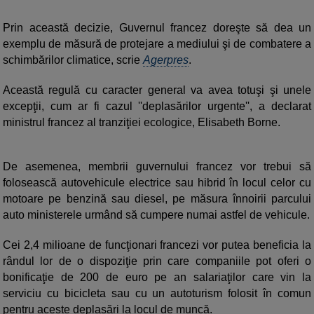
Prin această decizie, Guvernul francez doreşte să dea un
exemplu de măsură de protejare a mediului şi de combatere a
schimbărilor climatice, scrie
Agerpres
.
Această regulă cu caracter general va avea totuşi şi unele
excepţii, cum ar fi cazul ''deplasărilor urgente'', a declarat
ministrul francez al tranziţiei ecologice, Elisabeth Borne.
De asemenea, membrii guvernului francez vor trebui să
folosească autovehicule electrice sau hibrid în locul celor cu
motoare pe benzină sau diesel, pe măsura înnoirii parcului
auto ministerele urmând să cumpere numai astfel de vehicule.
Cei 2,4 milioane de funcţionari francezi vor putea beneficia la
rândul lor de o dispoziţie prin care companiile pot oferi o
bonificaţie de 200 de euro pe an salariaţilor care vin la
serviciu cu bicicleta sau cu un autoturism folosit în comun
pentru aceste deplasări la locul de muncă.