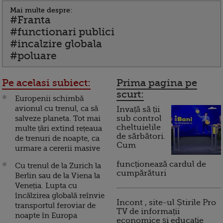
Mai multe despre:
#Franta
#functionari publici
#incalzire globala
#poluare
Pe acelasi subiect:
Prima pagina pe
scurt:
Europenii schimbă
avionul cu trenul, ca să
Invață să ții
salveze planeta. Tot mai
sub control
cheltuielile
multe țări extind rețeaua
de sărbători.
de trenuri de noapte, ca
Cum
urmare a cererii masive
funcționează cardul de
Cu trenul de la Zurich la
cumpărături
Berlin sau de la Viena la
Veneția. Lupta cu
încălzirea globală reînvie
Incont , site-ul Știrile Pro
transportul feroviar de
TV de informații
noapte în Europa
economice și educație