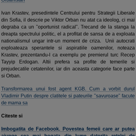
Ivan Krastev, presedintele Centrului pentru Strategii Liberale
din Sofia, il descrie pe Viktor Orban nu atat ca ideolog, ci mai
degraba ca un "oportunist radical". Trecand de la stanga la
dreapta spectrului politic, el a profitat de sansa de a exploata
nationalismul ungar intr-un moment de criza. Unii autocrati
exploateaza sperantele si aspiratiile oamenilor, noteaza
Krastev, prezentandu-l ca exemplu pe premierul turc Recep
Tayyip Erdogan. Altii prefera sa profite de temerile si
prejudecatile cetatenilor, iar din aceasta categorie face parte
si Orban.
Transformarea unui fost agent KGB. Cum a vorbit durul
Vladimir Putin despre clatitele si pateurile "savuroase" facute
de mama sa
Citeste si
Imbogatita de Facebook. Povestea femeii care ar putea
ajunge cea mai bogata din lume datorita retelei de