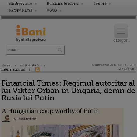
stirileprotv.ro
Romania, te iubesc
Vremea
PROTV NEWS
VOYO
ibani
actualitate
6 ianuarie 2012 15:43 / 788
vizualizari
international
Financial Times: Regimul autoritar al
lui Viktor Orban in Ungaria, demn de
Rusia lui Putin