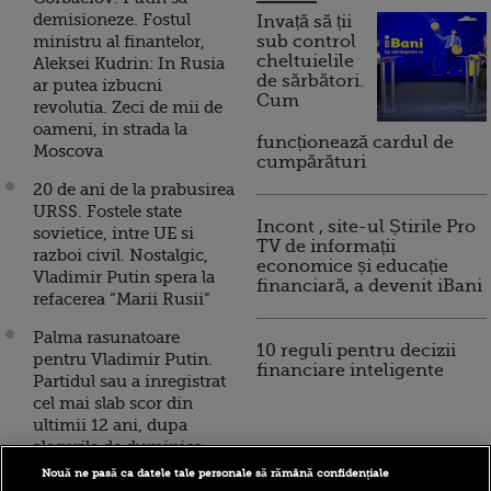
demisioneze. Fostul
Invață să ții
ministru al finantelor,
sub control
cheltuielile
Aleksei Kudrin: In Rusia
de sărbători.
ar putea izbucni
Cum
revolutia. Zeci de mii de
oameni, in strada la
funcționează cardul de
Moscova
cumpărături
20 de ani de la prabusirea
URSS. Fostele state
Incont , site-ul Știrile Pro
sovietice, intre UE si
TV de informații
razboi civil. Nostalgic,
economice și educație
Vladimir Putin spera la
financiară, a devenit iBani
refacerea “Marii Rusii”
Palma rasunatoare
10 reguli pentru decizii
pentru Vladimir Putin.
financiare inteligente
Partidul sau a inregistrat
cel mai slab scor din
ultimii 12 ani, dupa
alegerile de duminica
VIDEO
Nouă ne pasă ca datele tale personale să rămână confidențiale