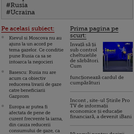
#Rusia
#Ucraina
Pe acelasi subiect:
Prima pagina pe
scurt:
Kievul si Moscova nu au
ajuns la un acord pe
Invață să ții
tema gazelor. Ce conditie
sub control
cheltuielile
pune Rusia ca sa se
de sărbători.
intoarca la negocieri
Cum
Basescu: Rusia nu are
funcționează cardul de
acum ca obiectiv
cumpărături
reducerea livarii de gaze
catre beneficiarii
Gazprom
Incont , site-ul Știrile Pro
TV de informații
Europa ar putea fi
economice și educație
afectata de pene de
financiară, a devenit iBani
curent frecvente la iarna,
din cauza reducerii
consumului de gaze, ca