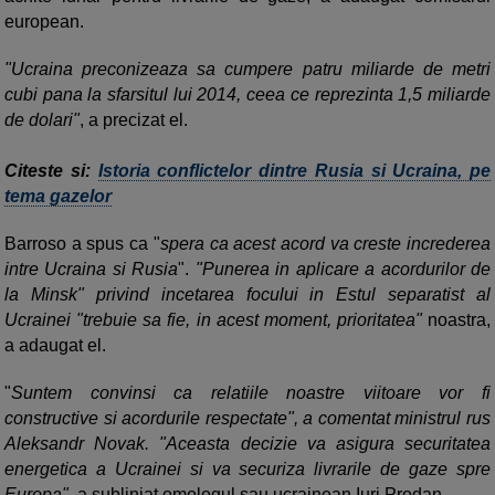
european.
"Ucraina preconizeaza sa cumpere patru miliarde de metri
cubi pana la sfarsitul lui 2014, ceea ce reprezinta 1,5 miliarde
de dolari"
, a precizat el.
Citeste si:
Istoria conflictelor dintre Rusia si Ucraina, pe
tema gazelor
Barroso a spus ca "
spera ca acest acord va creste increderea
intre Ucraina si Rusia
".
"Punerea in aplicare a acordurilor de
la Minsk" privind incetarea focului in Estul separatist al
Ucrainei "trebuie sa fie, in acest moment, prioritatea"
noastra,
a adaugat el.
"
Suntem convinsi ca relatiile noastre viitoare vor fi
constructive si acordurile respectate", a comentat ministrul rus
Aleksandr Novak. "Aceasta decizie va asigura securitatea
energetica a Ucrainei si va securiza livrarile de gaze spre
Europa"
, a subliniat omologul sau ucrainean Iuri Prodan.