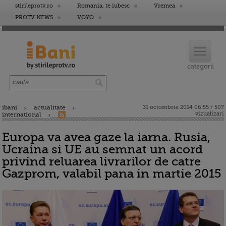
stirileprotv.ro
Romania, te iubesc
Vremea
PROTV NEWS
VOYO
ibani
actualitate
31 octombrie 2014 06:55 / 507
vizualizari
international
Europa va avea gaze la iarna. Rusia,
Ucraina si UE au semnat un acord
privind reluarea livrarilor de catre
Gazprom, valabil pana in martie 2015