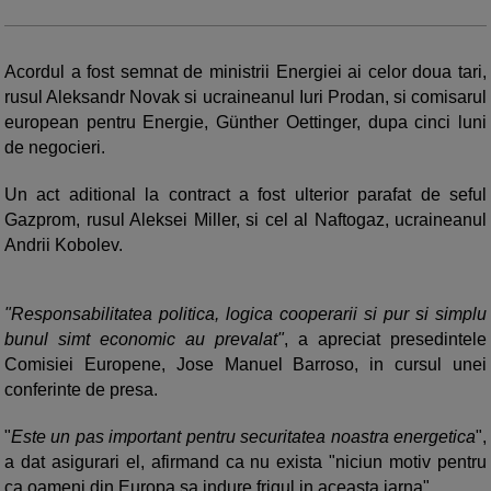
Acordul a fost semnat de ministrii Energiei ai celor doua tari,
rusul Aleksandr Novak si ucraineanul Iuri Prodan, si comisarul
european pentru Energie, Günther Oettinger, dupa cinci luni
de negocieri.
Un act aditional la contract a fost ulterior parafat de seful
Gazprom, rusul Aleksei Miller, si cel al Naftogaz, ucraineanul
Andrii Kobolev.
"Responsabilitatea politica, logica cooperarii si pur si simplu
bunul simt economic au prevalat"
, a apreciat presedintele
Comisiei Europene, Jose Manuel Barroso, in cursul unei
conferinte de presa.
"
Este un pas important pentru securitatea noastra energetica
",
a dat asigurari el, afirmand ca nu exista "niciun motiv pentru
ca oameni din Europa sa indure frigul in aceasta iarna".