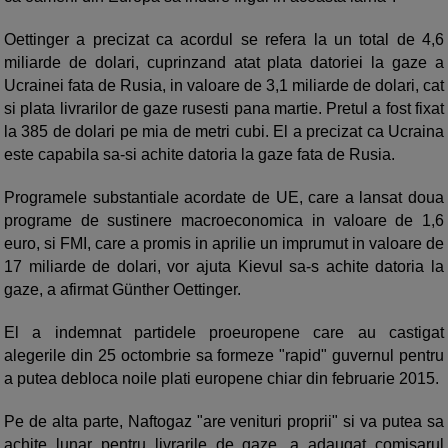
Oettinger a precizat ca acordul se refera la un total de 4,6
miliarde de dolari, cuprinzand atat plata datoriei la gaze a
Ucrainei fata de Rusia, in valoare de 3,1 miliarde de dolari, cat
si plata livrarilor de gaze rusesti pana martie. Pretul a fost fixat
la 385 de dolari pe mia de metri cubi. El a precizat ca Ucraina
este capabila sa-si achite datoria la gaze fata de Rusia.
Programele substantiale acordate de UE, care a lansat doua
programe de sustinere macroeconomica in valoare de 1,6
euro, si FMI, care a promis in aprilie un imprumut in valoare de
17 miliarde de dolari, vor ajuta Kievul sa-s achite datoria la
gaze, a afirmat Günther Oettinger.
El a indemnat partidele proeuropene care au castigat
alegerile din 25 octombrie sa formeze "rapid" guvernul pentru
a putea debloca noile plati europene chiar din februarie 2015.
Pe de alta parte, Naftogaz "are venituri proprii" si va putea sa
achite lunar pentru livrarile de gaze, a adaugat comisarul