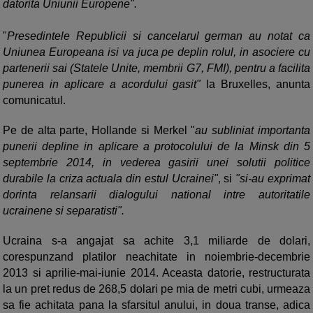
datorita Uniunii Europene".
"
Presedintele Republicii si cancelarul german au notat ca
Uniunea Europeana isi va juca pe deplin rolul, in asociere cu
partenerii sai (Statele Unite, membrii G7, FMI), pentru a facilita
punerea in aplicare a acordului gasit"
la Bruxelles, anunta
comunicatul.
Pe de alta parte, Hollande si Merkel "
au subliniat importanta
punerii depline in aplicare a protocolului de la Minsk din 5
septembrie 2014, in vederea gasirii unei solutii politice
durabile la criza actuala din estul Ucrainei"
, si
"si-au exprimat
dorinta relansarii dialogului national intre autoritatile
ucrainene si separatisti".
Ucraina s-a angajat sa achite 3,1 miliarde de dolari,
corespunzand platilor neachitate in noiembrie-decembrie
2013 si aprilie-mai-iunie 2014. Aceasta datorie, restructurata
la un pret redus de 268,5 dolari pe mia de metri cubi, urmeaza
sa fie achitata pana la sfarsitul anului, in doua transe, adica