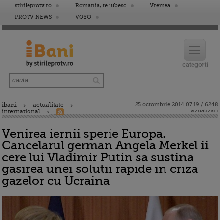
stirileprotv.ro
Romania, te iubesc
Vremea
PROTV NEWS
VOYO
ibani
actualitate
25 octombrie 2014 07:19 / 6248
vizualizari
international
Venirea iernii sperie Europa.
Cancelarul german Angela Merkel ii
cere lui Vladimir Putin sa sustina
gasirea unei solutii rapide in criza
gazelor cu Ucraina