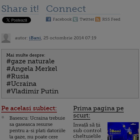
Share it!
Connect
Facebook
Twitter
RSS Feed
autor:
iBani
, 25 octombrie 2014 07:19
Mai multe despre:
#gaze naturale
#Angela Merkel
#Rusia
#Ucraina
#Vladimir Putin
Pe acelasi subiect:
Prima pagina pe
scurt:
Basescu: Ucraina trebuie
sa gaseasca resurse
Invață să ții
pentru a-si plati datoriile
sub control
cheltuielile
la gaze, nu poate cere