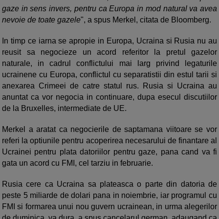
gaze in sens invers, pentru ca Europa in mod natural va avea
nevoie de toate gazele
", a spus Merkel, citata de Bloomberg.
In timp ce iarna se apropie in Europa, Ucraina si Rusia nu au
reusit sa negocieze un acord referitor la pretul gazelor
naturale, in cadrul conflictului mai larg privind legaturile
ucrainene cu Europa, conflictul cu separatistii din estul tarii si
anexarea Crimeei de catre statul rus. Rusia si Ucraina au
anuntat ca vor negocia in continuare, dupa esecul discutiilor
de la Bruxelles, intermediate de UE.
Merkel a aratat ca negocierile de saptamana viitoare se vor
referi la optiunile pentru acoperirea necesarului de finantare al
Ucrainei pentru plata datoriilor pentru gaze, pana cand va fi
gata un acord cu FMI, cel tarziu in februarie.
Rusia cere ca Ucraina sa plateasca o parte din datoria de
peste 5 miliarde de dolari pana in noiembrie, iar programul cu
FMI si formarea unui nou guvern ucrainean, in urma alegerilor
de duminica, va dura, a spus cancelarul german, adaugand ca