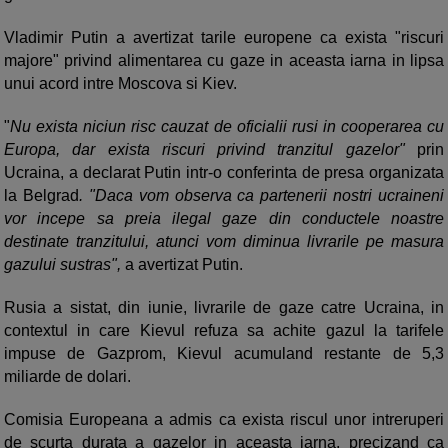
Vladimir Putin a avertizat tarile europene ca exista "riscuri
majore" privind alimentarea cu gaze in aceasta iarna in lipsa
unui acord intre Moscova si Kiev.
"
Nu exista niciun risc cauzat de oficialii rusi in cooperarea cu
Europa, dar exista riscuri privind tranzitul gazelor"
prin
Ucraina, a declarat Putin intr-o conferinta de presa organizata
la Belgrad
. "Daca vom observa ca partenerii nostri ucraineni
vor incepe sa preia ilegal gaze din conductele noastre
destinate tranzitului, atunci vom diminua livrarile pe masura
gazului sustras",
a avertizat Putin.
Rusia a sistat, din iunie, livrarile de gaze catre Ucraina, in
contextul in care Kievul refuza sa achite gazul la tarifele
impuse de Gazprom, Kievul acumuland restante de 5,3
miliarde de dolari.
Comisia Europeana a admis ca exista riscul unor intreruperi
de scurta durata a gazelor in aceasta iarna, precizand ca