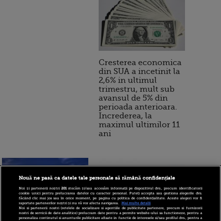
Cresterea economica
din SUA a incetinit la
2,6% in ultimul
trimestru, mult sub
avansul de 5% din
perioada anterioara.
Increderea, la
maximul ultimilor 11
ani
Nouă ne pasă ca datele tale personale să rămână confidențiale
Noi și partenerii noștri
201
stocăm și/sau accesăm informații pe dispozitivul dvs., precum identificatorii
cookie unici pentru prelucrarea datelor cu caracter personal. Puteți accepta sau gestiona alegerile dvs.
făcând clic mai jos sau în orice moment, pe pagina cu politica de confidențialitate. Aceste alegeri vor fi
raportate partenerilor noștri și nu vă vor afecta navigarea.
Mai multe detalii
Noi si partenerii nostri (retelele de socializare si agentiile de publicitate partenere, precum si furnizorii
nostri de servicii de date analitice) prelucram date pentru a permite website-ului sa functioneze, pentru a
personaliza continutul si anunturile publicitare afisate in functie de interesele si/sau profilul dvs., pentru a