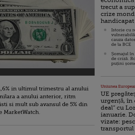
economică 
trecut a sup
crize mondi
handicapat 
Istorie cu 
vulnerabilă
cauza dator
de la BCE
Șomajul în 
de criză. R
puțini șom
Uniunea Europea
6% in ultimul trimestru al anului
UE pregăte
milara a anului anterior, ritm
urgență, în
isti si mult sub avansul de 5% din
deal” cu Lo
ite MarketWatch.
ianuarie. 
vizate: pesc
transportul 