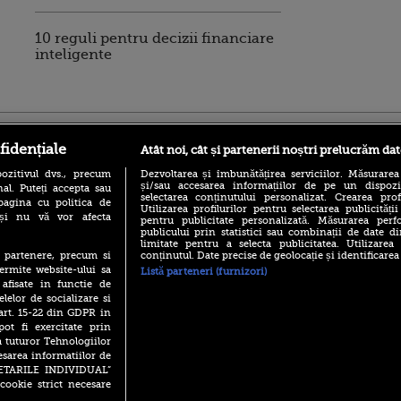
10 reguli pentru decizii financiare
inteligente
ro
foodstory.ro
Procinema.ro
fidențiale
Atât noi, cât și partenerii noștri prelucrăm dat
ozitivul dvs., precum
Dezvoltarea și îmbunătățirea serviciilor. Măsurarea
și/sau accesarea informațiilor de pe un dispoziti
al. Puteți accepta sau
selectarea conținutului personalizat. Crearea prof
pagina cu politica de
Utilizarea profilurilor pentru selectarea publicității
i și nu vă vor afecta
pentru publicitate personalizată. Măsurarea perfo
publicului prin statistici sau combinații de date di
limitate pentru a selecta publicitatea. Utilizarea
conținutul. Date precise de geolocație și identificarea
te partenere, precum si
(P) Descoperă Lumea
Nikolaj Coster-Wa
ermite website-ului sa
Listă parteneri (furnizori)
Evenimentelor din România
Urzeala Tronurilor
 afisate in functie de
cu Transilvania Events!
Annabelle Wallis,
elelor de socializare si
lui Sebastian Stan,
(P) Raku, gaming intens și o
 art. 15-22 din GDPR in
prinși într-o curs
pauză binemeritată cu...
pot fi exercitate prin
pizza Guseppe
Emoții intense pe
a tuturor Tehnologiilor
Sebastian Stan! Iub
esarea informatiilor de
(P) Poți folosi bonurile de
Annabelle, l-a făcu
masă pentru a comanda
SETARILE INDIVIDUAL”
mâncare acasă? Lista
cookie strict necesare
Din 14 septembrie
aplicațiilor care le acceptă