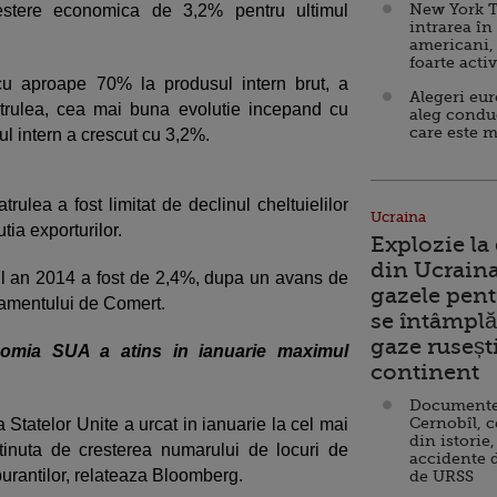
New York T
restere economica de 3,2% pentru ultimul
intrarea în
americani,
foarte acti
cu aproape 70% la produsul intern brut, a
Alegeri eu
atrulea, cea mai buna evolutie incepand cu
aleg condu
care este m
mul intern a crescut cu 3,2%.
trulea a fost limitat de declinul cheltuielilor
Ucraina
tia exporturilor.
Explozie la
din Ucraina
l an 2014 a fost de 2,4%, dupa un avans de
gazele pent
tamentului de Comert.
se întâmplă 
gaze ruseșt
nomia SUA a atins in ianuarie maximul
continent
Documente d
Cernobîl, c
Statelor Unite a urcat in ianuarie la cel mai
din istorie,
ustinuta de cresterea numarului de locuri de
accidente 
urantilor, relateaza Bloomberg.
de URSS