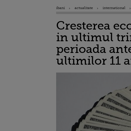
ibani
actualitate
international
Cresterea ec
in ultimul tr
perioada ant
ultimilor 11 