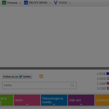
Vremea
PROTV NEWS
VOYO
1 EUR
1 USD
1 GBP
1 CHF
i si
Tehnologie si
Auto
Job-uri
Lifestyl
i
media