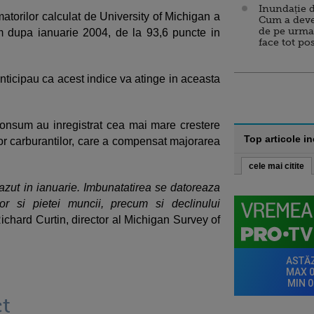
Inundație d
atorilor calculat de University of Michigan a
Cum a deve
de pe urma
m dupa ianuarie 2004, de la 93,6 puncte in
face tot po
anticipau ca acest indice va atinge in aceasta
consum au inregistrat cea mai mare crestere
Top articole i
lor carburantilor, care a compensat majorarea
cele mai citite
zut in ianuarie. Imbunatatirea se datoreaza
ilor si pietei muncii, precum si declinului
ichard Curtin, director al Michigan Survey of
t