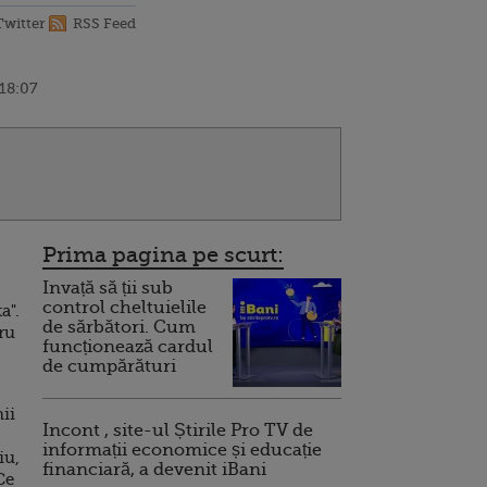
Twitter
RSS Feed
 18:07
Prima pagina pe scurt:
Invață să ții sub
control cheltuielile
a".
de sărbători. Cum
ru
funcționează cardul
de cumpărături
ii
Incont , site-ul Știrile Pro TV de
informații economice și educație
iu,
financiară, a devenit iBani
Ce