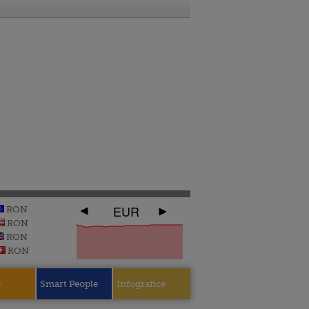
EUR
RON
RON
RON
RON
e
Smart People
Infografice