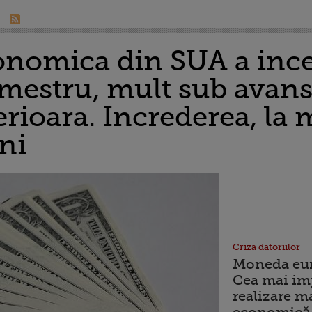
onomica din SUA a incet
imestru, mult sub avan
erioara. Increderea, la
ani
Criza datoriilor
Moneda euro
Cea mai im
realizare m