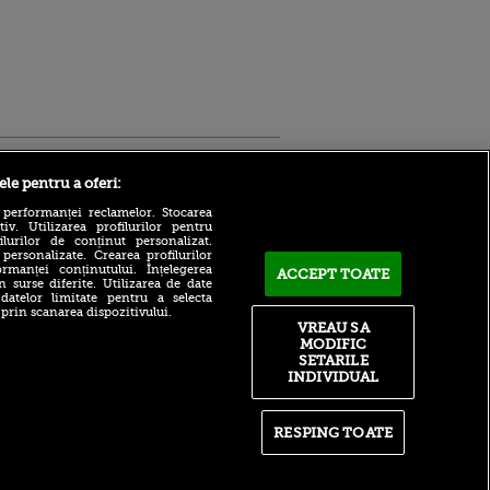
Sport.ro
ele pentru a oferi:
 performanței reclamelor. Stocarea
v. Utilizarea profilurilor pentru
ilurilor de conținut personalizat.
 personalizate. Crearea profilurilor
rmanței conținutului. Înțelegerea
ACCEPT TOATE
n surse diferite. Utilizarea de date
 datelor limitate pentru a selecta
A fost sau nu penalty?
 prin scanarea dispozitivului.
Alexandru Meszar
VREAU SA
ldau din
analizează faza
MODIFIC
 și
controversată din UTA Arad
 logodnica
SETARILE
- Rapid: „Eu zic așa”
 sunt
INDIVIDUAL
ă criminală
CFR Cluj e istorie?! Ioan
Varga așteptat cu brațele
ntru
deschise să investească la
RESPING TOATE
ita lui,
altă echipă din Superliga
t tată!
Bogdan Lobonț și Robert
, Adela
Niță sunt invitații lui Andrei