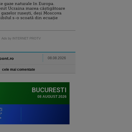
e gaze naturale în Europa.
nit Ucraina marea câștigătoare
 gazelor rusești, deși Moscova
sibilul s-o scoată din ecuație
Ads by INTERNET PROTV
ncont.ro
08.08.2026
cele mai comentate