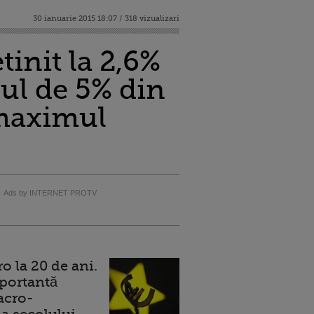
30 ianuarie 2015 18:07 / 318 vizualizari
init la 2,6%
sul de 5% din
 maximul
Ads by INTERNET PROTV
 la 20 de ani.
portantă
acro-