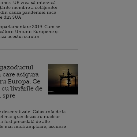
imes: UE vrea să interzică
 țările membre a cetăţenilor
 din cauza pandemiei încă
ve din SUA
roparlamentare 2019: Cum se
cătorii Uniunii Europene și
iza acestui scrutin
 gazoductul
 care asigura
ru Europa. Ce
cu livrările de
i spre
esecretizate: Catastrofa de la
el mai grav dezastru nuclear
 a fost precedată de alte
de mai mică amploare, ascunse