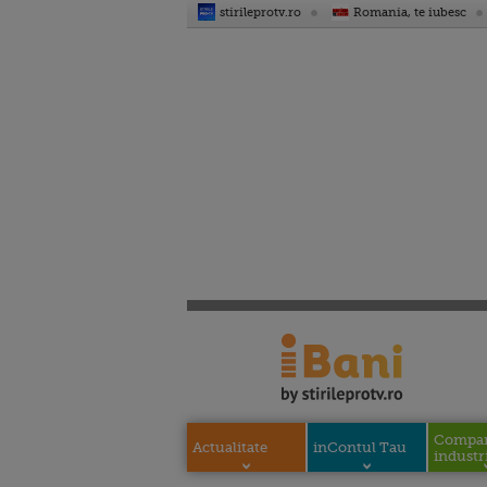
stirileprotv.ro
Romania, te iubesc
Compani
Actualitate
inContul Tau
industri