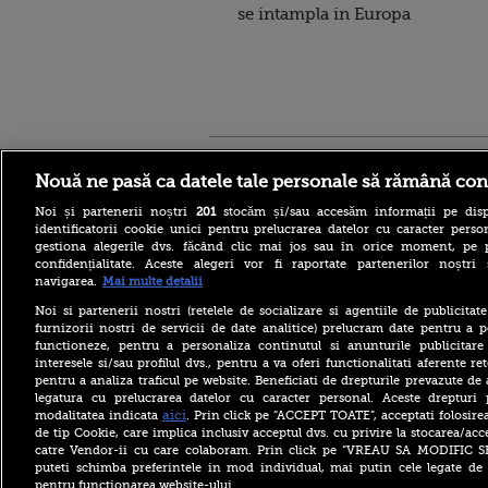
se intampla in Europa
Stirileprotv.ro
ilike-it.
Nouă ne pasă ca datele tale personale să rămână con
Noi și partenerii noștri
201
stocăm și/sau accesăm informații pe disp
identificatorii cookie unici pentru prelucrarea datelor cu caracter person
gestiona alegerile dvs. făcând clic mai jos sau în orice moment, pe 
confidențialitate. Aceste alegeri vor fi raportate partenerilor noștr
navigarea.
Mai multe detalii
Ca în „Cartea Junglei”: un
urs din Suceava, surprins în
Noi si partenerii nostri (retelele de socializare si agentiile de publicita
timp ce se scarpină de
furnizorii nostri de servicii de date analitice) prelucram date pentru a p
copac, precum adevăratul
functioneze, pentru a personaliza continutul si anunturile publicitare
Baloo
interesele si/sau profilul dvs., pentru a va oferi functionalitati aferente ret
pentru a analiza traficul pe website. Beneficiati de drepturile prevazute de
Spania, măsură neașteptată
la frontiera cu Italia pe
legatura cu prelucrarea datelor cu caracter personal. Aceste drepturi 
fondul crizei migrației din
aici
modalitatea indicata
. Prin click pe “ACCEPT TOATE”, acceptati folosire
Ceuta
de tip Cookie, care implica inclusiv acceptul dvs. cu privire la stocarea/acc
catre Vendor-ii cu care colaboram. Prin click pe “VREAU SA MODIFIC 
Infantino, implicat într-un
puteti schimba preferintele in mod individual, mai putin cele legate de 
nou scandal. UEFA ar fi
pentru functionarea website-ului.
plătit o angajată care a avut