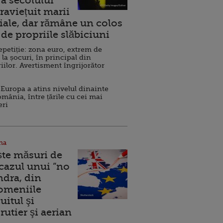
a secolului
raviețuit marii
ale, dar rămâne un colos
de propriile slăbiciuni
repetiție: zona euro, extrem de
 la șocuri, în principal din
iilor. Avertisment îngrijorător
Europa a atins nivelul dinainte
omânia, între țările cu cei mai
eri
na
ște măsuri de
 cazul unui ”no
ndra, din
Domeniile
uitul şi
rutier şi aerian