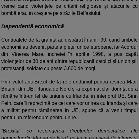
vreme când violențele pe criterii religioase și atacurile cu
bombă erau în creștere pe străzile Belfastului.
Dependență economică
Controalele de la graniță au dispărut în anii ’90, cand ambele
economii au devenit parte a pieței unice europene, iar Acordul
din Vinerea Mare, încheiet în aprilie 1998, a pus capăt
violențelor de 30 de ani dintre republicanii catolici și unioniștii
protestanți, soldate cu peste 3.600 de morți.
Prin votul anti-Brexit de la referendumul pentru ieșirea Marii
Britanii din UE, Irlanda de Nord și-a exprimat clar dorința de a
rămâne într-un fel de uniune cu Irlanda, în interiorul UE. Sinn
Fein, care îi reprezintă pe cei care vor unirea cu Irlanda și care
a militat pentru rămânerea în UE, spune că a venit timpul
pentru un referendum pentru unire.
“Brexitul, cu respingerea drepturilor democratice ale
oamenilor din Irlanda de Nord, cu lipsa completă de interes și