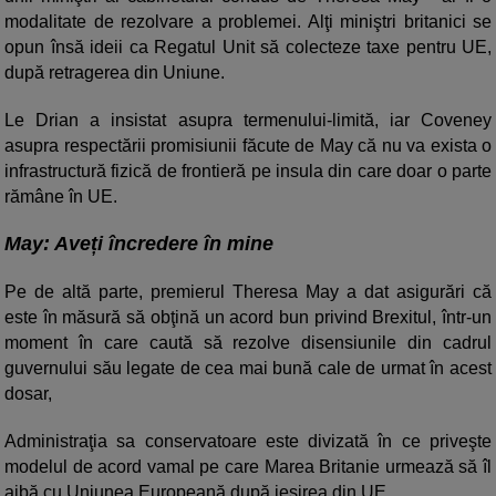
modalitate de rezolvare a problemei. Alţi miniştri britanici se
opun însă ideii ca Regatul Unit să colecteze taxe pentru UE,
după retragerea din Uniune.
Le Drian a insistat asupra termenului-limită, iar Coveney
asupra respectării promisiunii făcute de May că nu va exista o
infrastructură fizică de frontieră pe insula din care doar o parte
rămâne în UE.
May: Aveți încredere în mine
Pe de altă parte, premierul Theresa May a dat asigurări că
este în măsură să obţină un acord bun privind Brexitul, într-un
moment în care caută să rezolve disensiunile din cadrul
guvernului său legate de cea mai bună cale de urmat în acest
dosar,
Administraţia sa conservatoare este divizată în ce priveşte
modelul de acord vamal pe care Marea Britanie urmează să îl
aibă cu Uniunea Europeană după ieşirea din UE.