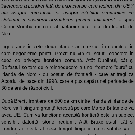
înțelegere a Londrei față de impactul pe care ieșirea din UE îl
are asupra comunității și asupra relațiilor economice cu
Dublinul, a accelerat dezbaterea privind unificarea”
, a spus
Conor Murphy, membru al parlamentului local din Irlanda de
Nord.
Îngrijorările în cele două Irlande au crescut, în condițiile în
care negocierile pentru Brexit nu vin cu soluții concrete în
ceea ce privește frontiera comună. Atât Dublinul, cât și
Belfastul se tem de o reintroducere a unei frontiere ”dure” cu
Irlanda de Nord - cu posturi de frontieră - care ar fragiliza
Acordul de pace din 1998, care a pus capăt unei perioade de
30 de ani de război civil.
După Brexit, frontiera de 500 de km dintre Irlanda şi Irlanda de
Nord va fi singura graniță terestră pe care Marea Britanie o va
avea UE. Cum va funcționa această frontieră este un subiect
sensibil, datorită istoriei regiunii. Atât Bruxelles-ul, cât și
Londra au declarat de-a lungul timpului că o soluție va fi