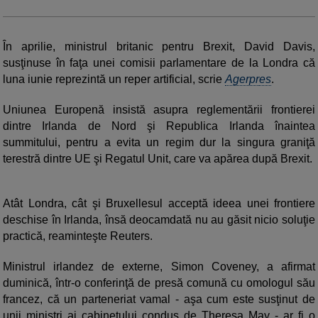
În aprilie, ministrul britanic pentru Brexit, David Davis,
susţinuse în faţa unei comisii parlamentare de la Londra că
luna iunie reprezintă un reper artificial, scrie
Agerpr
es
.
Uniunea Europenă insistă asupra reglementării frontierei
dintre Irlanda de Nord şi Republica Irlanda înaintea
summitului, pentru a evita un regim dur la singura graniţă
terestră dintre UE şi Regatul Unit, care va apărea după Brexit.
Atât Londra, cât şi Bruxellesul acceptă ideea unei frontiere
deschise în Irlanda, însă deocamdată nu au găsit nicio soluţie
practică, reaminteşte Reuters.
Ministrul irlandez de externe, Simon Coveney, a afirmat
duminică, într-o conferinţă de presă comună cu omologul său
francez, că un parteneriat vamal - aşa cum este susţinut de
unii miniştri ai cabinetului condus de Theresa May - ar fi o