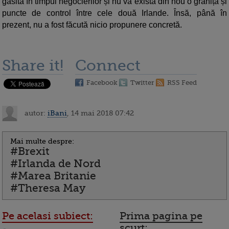
găsită în timpul negocierilor și nu va exista din nou o graniță și
puncte de control între cele două Irlande. Însă, până în
prezent, nu a fost făcută nicio propunere concretă.
Share it!
Connect
Facebook
Twitter
RSS Feed
autor:
iBani
, 14 mai 2018 07:42
Mai multe despre:
#Brexit
#Irlanda de Nord
#Marea Britanie
#Theresa May
Pe acelasi subiect:
Prima pagina pe
scurt: