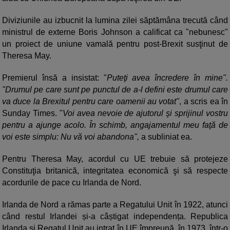
Diviziunile au izbucnit la lumina zilei săptămâna trecută când
ministrul de externe Boris Johnson a calificat ca "nebunesc"
un proiect de uniune vamală pentru post-Brexit susţinut de
Theresa May.
Premierul însă a insistat: "
Puteţi avea încredere în mine".
"Drumul pe care sunt pe punctul de a-l defini este drumul care
va duce la Brexitul pentru care oamenii au votat"
, a scris ea în
Sunday Times. "
Voi avea nevoie de ajutorul şi sprijinul vostru
pentru a ajunge acolo. În schimb, angajamentul meu faţă de
voi este simplu: Nu vă voi abandona",
a subliniat ea.
Pentru Theresa May, acordul cu UE trebuie să protejeze
Constituţia britanică, integritatea economică şi să respecte
acordurile de pace cu Irlanda de Nord.
Irlanda de Nord a rămas parte a Regatului Unit în 1922, atunci
când restul Irlandei și-a câștigat independența. Republica
Irlanda și Regatul Unit au intrat în UE împreună, în 1973, într-o