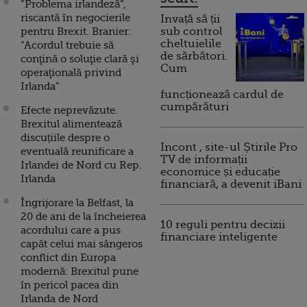
“Problema irlandeză“,
riscantă în negocierile
Invață să ții
pentru Brexit. Branier:
sub control
cheltuielile
“Acordul trebuie să
de sărbători.
conţină o soluţie clară şi
Cum
operaţională privind
Irlanda”
funcționează cardul de
cumpărături
Efecte neprevăzute.
Brexitul alimentează
discuțiile despre o
Incont , site-ul Știrile Pro
eventuală reunificare a
TV de informații
Irlandei de Nord cu Rep.
economice și educație
Irlanda
financiară, a devenit iBani
Îngrijorare la Belfast, la
20 de ani de la încheierea
10 reguli pentru decizii
acordului care a pus
financiare inteligente
capăt celui mai sângeros
conflict din Europa
modernă: Brexitul pune
în pericol pacea din
Irlanda de Nord