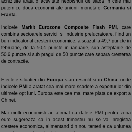
achizitiile arata o activitate neobisnuit de slaba in cele mai
puternice doua economii ale uniunii monetare,
Germania si
Franta
.
Indicele
Markit Eurozone Composite Flash PMI
, care
combina sectoarele servicii si industrie prelucratoare, fiind un
bun indicator al cresterii economice, a scazut la 49,7 puncte in
februarie, de la 50,4 puncte in ianuarie, sub asteptarile de
50,6 puncte si sub pragul de 50 puncte care separa cresterea
de contractie.
Efectele situatiei din
Europa
s-au resimtit si in
China
, unde
indicele
PMI
a aratat cea mai mare scadere a exporturilor din
ultimele opt luni. Europa este cea mai mare piata de export a
Chinei.
Mai multi economisti au afirmat ca datele PMI pentru zona
euro sugereaza ca in acest trimestru nu se va inregistra
crestere economica, alimentand din nou temerile ca uniunea