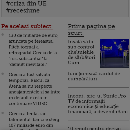
#criza din UE
#recesiune
Pe acelasi subiect:
Prima pagina pe
scurt:
130 de miliarde de euro,
aruncate pe fereastra.
Invață să ții
Fitch tocmai a
sub control
cheltuielile
retrogradat Grecia de la
de sărbători.
"risc substantial" la
Cum
"default inevitabil"
funcționează cardul de
Grecia a fost salvata
cumpărături
temporar. Riscul ca
Atena sa nu respecte
angajamentele si sa intre
Incont , site-ul Știrile Pro
in default exista in
TV de informații
continuare VIDEO
economice și educație
financiară, a devenit iBani
Grecia a fentat iar
falimentul: bancile sterg
107 miliarde euro din
10 reguli pentru decizii