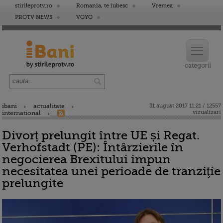
stirileprotv.ro
Romania, te iubesc
Vremea
PROTV NEWS
VOYO
ibani
actualitate
31 august 2017 11:21 / 12557
vizualizari
international
Divorț prelungit între UE și Regat.
Verhofstadt (PE): Întârzierile în
negocierea Brexitului impun
necesitatea unei perioade de tranziţie
prelungite