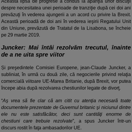
Această lipsă de progrese a condus la apariţia unor discuţii
despre necesitatea unei perioade de tranziţie după cei doi ani
prevăzuţi în vederea ajungerii a un acord cu privire la Brexit.
Această perioadă de doi ani în vederea ieşirii Regatului Unit
din Uniune, prevăzută de Tratatul de la Lisabona, se încheie
pe 29 martie 2019.
Juncker:
Mai întâi rezolvăm trecutul, înainte
de a ne uita spre viitor
Și preşedintele Comisiei Europene, jean-Claude Juncker, a
subliniat, în urmă cu două zile, că negocierile privind relaţia
comercială viitoare UE-Marea Britanie, după Brexit, vor putea
începe abia după rezolvarea chestiunilor legate de divorţ.
“
Aş vrea să fie clar că am citit cu atenţia necesară toate
documentele prezentate de Guvernul britanic şi niciunul dintre
ele nu este satisfăcător, deci sunt cantităţi enorme de
chestiuni care trebuie rezolvate
”, a spus Juncker într-un
discurs rostit în faţa ambasadorilor UE.