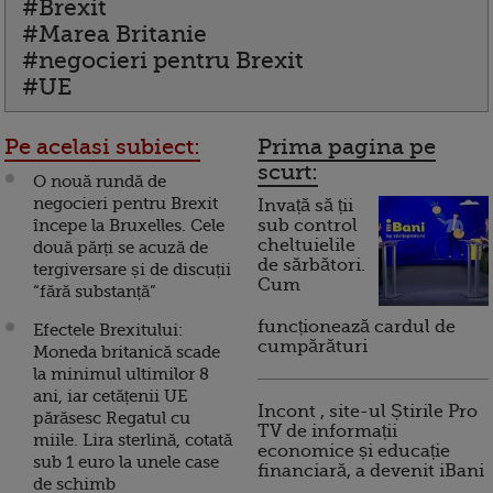
#Brexit
#Marea Britanie
#negocieri pentru Brexit
#UE
Pe acelasi subiect:
Prima pagina pe
scurt:
O nouă rundă de
negocieri pentru Brexit
Invață să ții
începe la Bruxelles. Cele
sub control
cheltuielile
două părți se acuză de
de sărbători.
tergiversare și de discuții
Cum
“fără substanță”
funcționează cardul de
Efectele Brexitului:
cumpărături
Moneda britanică scade
la minimul ultimilor 8
ani, iar cetățenii UE
Incont , site-ul Știrile Pro
părăsesc Regatul cu
TV de informații
miile. Lira sterlină, cotată
economice și educație
sub 1 euro la unele case
financiară, a devenit iBani
de schimb