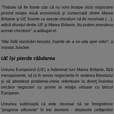
“Trebuie să fie foarte clar că nu vom începe nicio negociere
privind relaţia nouă economică şi comercială dintre Marea
Britanie şi UE înainte ca aceste chestiuni să fie rezolvate (…),
adică divorţul dintre UE şi Marea Britanie. Nu putem amesteca
aceste chestiuni”
, a adăugat el.
“
Mai întâi rezolvăm trecutul, înainte de a ne uita spre viitor
”, a
insistat Juncker.
UE își pierde răbdarea
Uniuna Europeană (UE) a îndemnat luni Marea Britanie, fără
menajamente, să ia în serios negocierile în vederea Brexitului
şi să abordeze probleme-cheie referitoare la divorţ înaintea
oricăror negocieri cu privire la relaţia viitoare cu blocul
European.
Uniunea subliniază că este necesar să se înregistreze
”progrese sificiente” în trei domenii - drepturile cetăţenilor