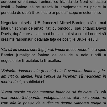
europeni şi britanici, frontiera cu Irlanda de Nord şi factura
ieşirii - înainte să se treacă la aranjamente cu privire la
perioada de după Brexit, care ar putea începe în octombrie.
Negociatorul-şef al UE, francezul Michel Barnier, a făcut mai
întâi un schimb de amabilităţi cu omologul său britanic David
Davis, după care a schimbat brusc tonul şi a cerut Londrei să
prezinte răspunsuri detaliate faţă de poziţiile Bruxellesului.
”Ca să fiu sincer, sunt îngrijorat, timpul trece repede”,
le-a spus
Barnier jurnaliştilor înainte de cea de a treia rundă a
negocierilor Brexitului, la Bruxelles.
”
Salutăm documentele (recente) ale Guvernului britanic şi le-
am citit cu atenţie. Însă trebuie să începem să negociem în
mod serios”
, a subliniat el.
”
Avem nevoie ca documentele britanice să fie clare. Cu cât
mai repede îndepărtăm ambiguitatea, cu atât mai repede ne
vom afla în poziţia de a discuta despre viitoarea relaţie şi