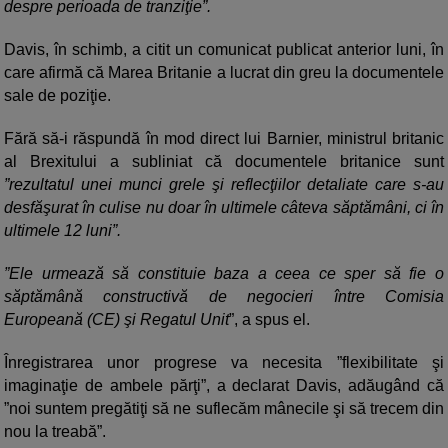
despre perioada de tranziţie”.
Davis, în schimb, a citit un comunicat publicat anterior luni, în
care afirmă că Marea Britanie a lucrat din greu la documentele
sale de poziţie.
Fără să-i răspundă în mod direct lui Barnier, ministrul britanic
al Brexitului a subliniat că documentele britanice sunt
”rezultatul unei munci grele şi reflecţiilor detaliate care s-au
desfăşurat în culise nu doar în ultimele câteva săptămâni, ci în
ultimele 12 luni”.
”Ele urmează să constituie baza a ceea ce sper să fie o
săptămână constructivă de negocieri între Comisia
Europeană (CE) şi Regatul Unit
”, a spus el.
Înregistrarea unor progrese va necesita ”flexibilitate şi
imaginaţie de ambele părţi”, a declarat Davis, adăugând că
”noi suntem pregătiţi să ne suflecăm mânecile şi să trecem din
nou la treabă”.